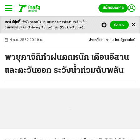
สมัครบริการ
เราใช้คุ้กกี้
เพื่อให้ทุกคนได้ประสบ
การณ์การใช้งานที่ดียิ่งขึ้น
+
ก
ก
-ก
รับทราบ
อ่านเพิ่มเติมคลิก
(Privacy Policy)
และ
(Cookie Policy)
4 ก.ย. 2562 10:19 น.
ข่าว
ทั่วไทย
กทม.
ไทยรัฐออนไลน์
พายุคาจิกิทำฝนตกหนัก เตือนอีสาน
และตะวันออก ระวังน้ำท่วมฉับพลัน
...