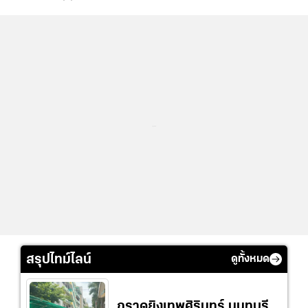
...
สรุปไทม์ไลน์
ดูทั้งหมด
กราดยิงเทพศิรินทร์ นนทบุรี