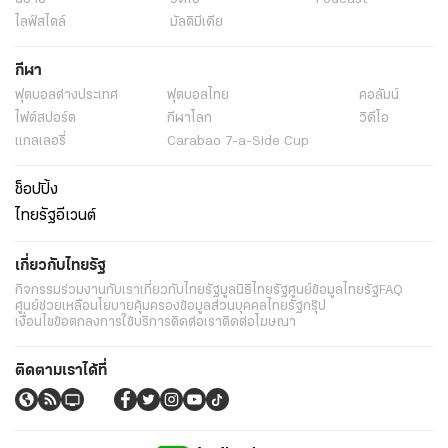
ไลฟ์สไตล์
มัลติมีเดีย
กีฬา
ฟุตบอลต่่างประเทศ
ฟุตบอลไทย
คอลัมน์
ไฟต์สปอร์ต
กีฬาโลก
วิดีโอ
แกลเลอรี่
Carabao 7-a-Side Cup
ช็อปปิ้ง
ไทยรัฐอีเวนต์
เกี่ยวกับไทยรัฐ
กิจกรรม
ร่วมงานกับเรา
เกี่ยวกับไทยรัฐ
มูลนิธิไทยรัฐ
ศูนย์ข้อมูลไทยรัฐ
FAQ
ศูนย์ช่วยเหลือ
นโยบายคุ้มครองข้อมูลส่วนบุคคลไทยรัฐกรุ๊ป
เงื่อนไขข้อตกลงการใช้บริการ
ติดต่อเรา
ติดต่อโฆษณา
ติดตามเราได้ที่