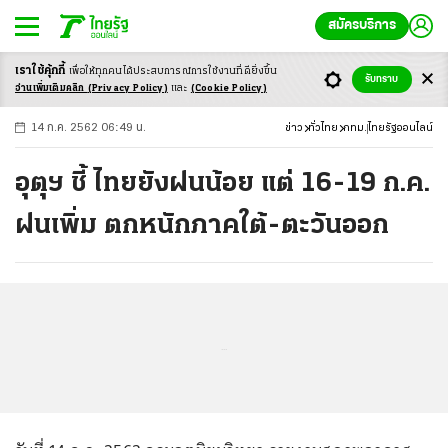
สมัครบริการ
เราใช้คุ้กกี้
เพื่อให้ทุกคนได้ประสบ
การณ์การใช้งานที่ดียิ่งขึ้น
+
ก
ก
-ก
รับทราบ
อ่านเพิ่มเติมคลิก
(Privacy Policy)
และ
(Cookie Policy)
14 ก.ค. 2562 06:49 น.
ข่าว
ทั่วไทย
กทม.
ไทยรัฐออนไลน์
อุตุฯ ชี้ ไทยยังฝนน้อย แต่ 16-19 ก.ค.
ฝนเพิ่ม ตกหนักภาคใต้-ตะวันออก
...