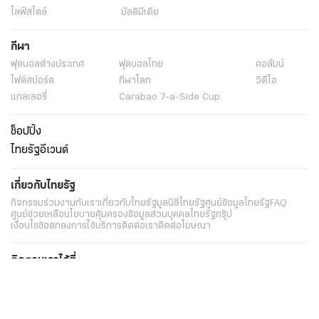
ไลฟ์สไตล์
มัลติมีเดีย
กีฬา
ฟุตบอลต่่างประเทศ
ฟุตบอลไทย
คอลัมน์
ไฟต์สปอร์ต
กีฬาโลก
วิดีโอ
แกลเลอรี่
Carabao 7-a-Side Cup
ช็อปปิ้ง
ไทยรัฐอีเวนต์
เกี่ยวกับไทยรัฐ
กิจกรรม
ร่วมงานกับเรา
เกี่ยวกับไทยรัฐ
มูลนิธิไทยรัฐ
ศูนย์ข้อมูลไทยรัฐ
FAQ
ศูนย์ช่วยเหลือ
นโยบายคุ้มครองข้อมูลส่วนบุคคลไทยรัฐกรุ๊ป
เงื่อนไขข้อตกลงการใช้บริการ
ติดต่อเรา
ติดต่อโฆษณา
ติดตามเราได้ที่