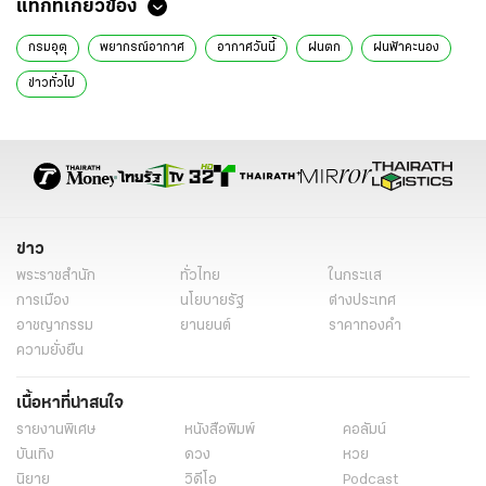
แท็กที่เกี่ยวข้อง
กรมอุตุ
พยากรณ์อากาศ
อากาศวันนี้
ฝนตก
ฝนฟ้าคะนอง
ข่าวทั่วไป
ข่าว
พระราชสำนัก
ทั่วไทย
ในกระแส
การเมือง
นโยบายรัฐ
ต่างประเทศ
อาชญากรรม
ยานยนต์
ราคาทองคำ
ความยั่งยืน
เนื้อหาที่น่าสนใจ
รายงานพิเศษ
หนังสือพิมพ์
คอลัมน์
บันเทิง
ดวง
หวย
นิยาย
วิดีโอ
Podcast