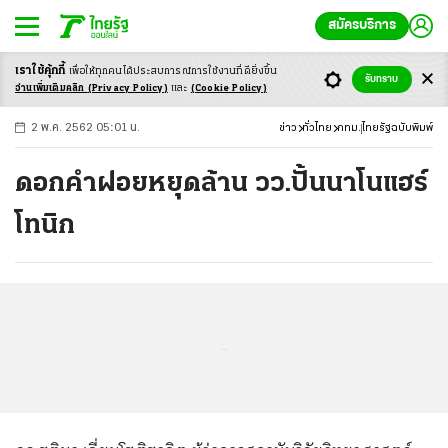
สมัครบริการ
เราใช้คุ้กกี้
เพื่อให้ทุกคนได้ประสบ
การณ์การใช้งานที่ดียิ่งขึ้น
+
ก
ก
-ก
รับทราบ
อ่านเพิ่มเติมคลิก
(Privacy Policy)
และ
(Cookie Policy)
2 พ.ค. 2562 05:01 น.
ข่าว
ทั่วไทย
กทม.
ไทยรัฐฉบับพิมพ์
ดอกคำฝอยหยุดล้าน วว.ปั้นนาโนแฮร์
โทนิก
...