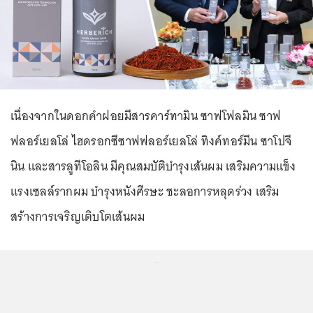
เนื่องจากในดอกคำฝอยมีสารคาร์ทามิน ซาฟโฟลมิน ซาฟ
ฟลอร์เยลโล่ ไฮดรอกซีซาฟฟลอร์เยลโล่ ทิงค์ทอร์มีน ซาโปจี
นิน และสารลูทีโอลิน มีคุณสมบัติบำรุงเส้นผม เสริมความแข็ง
แรงเซลล์รากผม บำรุงหนังศีรษะ ชะลอการหลุดร่วง เสริม
สร้างการเจริญเติบโตเส้นผม
...