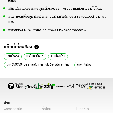
ในไทย
วิธีทำน้ำว่านหางจระเข้ สูตรดื่มเองง่ายๆ พร้อมเคล็ดลับล้างยางไม่ให้ขม
อ้างหาเงินเลี้ยงลูก ผัวเมียตระเวนลักทรัพย์ร้านขายยา เน้นเวชสำอาง-ยา
แพง
แพทย์ผิวหนัง ทึ่ง ยูเซอริน ทุ่มเทพัฒนาผลิตภัณฑ์คุณภาพ
แท็กที่เกี่ยวข้อง
เวชสำอาง
นาโนแฮร์โทนิก
สมุนไพรไทย
สถาบันวิจัยวิทยาศาสตร์และเทคโนโลยีแห่งประเทศไทย
ดอกคำฝอย
ชุติมา เอี่ยมโชติชวลิต
สิทธิพงศ์ สรเดช
เกษตร
ข่าว
พระราชสำนัก
ทั่วไทย
ในกระแส