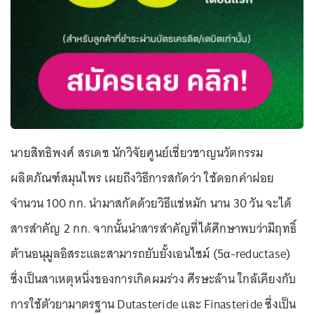
นายสิทธิพงศ์ สรเดช นักวิจัยศูนย์เชี่ยวชาญนวัตกรรม
ผลิตภัณฑ์สมุนไพร เผยถึงวิธีการสกัดว่า ใช้ดอกคำฝอย
จำนวน 100 กก. นำมาสกัดด้วยวิธีแช่หมัก นาน 30 วัน จะได้
สารสำคัญ 2 กก. จากนั้นนำสารสำคัญที่ได้ศึกษาพบว่ามีฤทธิ์
ต้านอนุมูลอิสระและสามารถยับยั้งเอนไซม์ (5α-reductase)
ซึ่งเป็นสาเหตุหนึ่งของการเกิดผมร่วง ศีรษะล้าน ใกล้เคียงกับ
การใช้ตัวยามาตรฐาน Dutasteride และ Finasteride ซึ่งเป็น