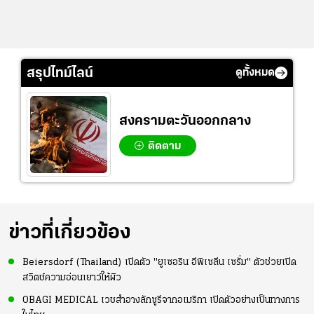
สรุปไทม์ไลน์
ดูทั้งหมด
สงครามตะวันออกกลาง
ติดตาม
ข่าวที่เกี่ยวข้อง
Beiersdorf (Thailand) เปิดตัว "ยูเซอริน อีพิเซลีน เซรั่ม" ตัวช่วยเปิด
สวิตช์ความอ่อนเยาว์ให้ผิว
OBAGI MEDICAL เวชสำอางลักซูรีจากอเมริกา เปิดตัวอย่างเป็นทางการ