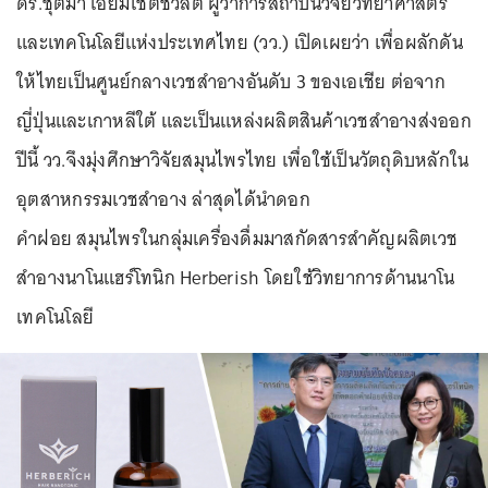
ดร.ชุติมา เอี่ยมโชติชวลิต ผู้ว่าการสถาบันวิจัยวิทยาศาสตร์
และเทคโนโลยีแห่งประเทศไทย (วว.) เปิดเผยว่า เพื่อผลักดัน
ให้ไทยเป็นศูนย์กลางเวชสำอางอันดับ 3 ของเอเชีย ต่อจาก
ญี่ปุ่นและเกาหลีใต้ และเป็นแหล่งผลิตสินค้าเวชสำอางส่งออก
ปีนี้ วว.จึงมุ่งศึกษาวิจัยสมุนไพรไทย เพื่อใช้เป็นวัตถุดิบหลักใน
อุตสาหกรรมเวชสำอาง ล่าสุดได้นำดอก
คำฝอย สมุนไพรในกลุ่มเครื่องดื่มมาสกัดสารสำคัญผลิตเวช
สำอางนาโนแฮร์โทนิก Herberish โดยใช้วิทยาการด้านนาโน
เทคโนโลยี