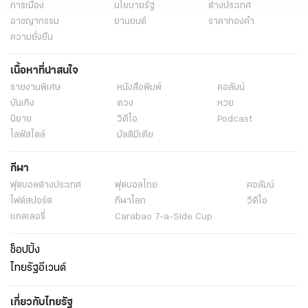
การเมือง
นโยบายรัฐ
ต่างประเทศ
อาชญากรรม
ยานยนต์
ราคาทองคำ
ความยั่งยืน
เนื้อหาที่น่าสนใจ
รายงานพิเศษ
หนังสือพิมพ์
คอลัมน์
บันเทิง
ดวง
หวย
นิยาย
วิดีโอ
Podcast
ไลฟ์สไตล์
มัลติมีเดีย
กีฬา
ฟุตบอลต่่างประเทศ
ฟุตบอลไทย
คอลัมน์
ไฟต์สปอร์ต
กีฬาโลก
วิดีโอ
แกลเลอรี่
Carabao 7-a-Side Cup
ช็อปปิ้ง
ไทยรัฐอีเวนต์
เกี่ยวกับไทยรัฐ