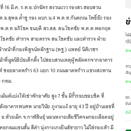
ันที่ 16 มี.ค. ร.ต.อ.ปกฉัตร สงวนแวว รองสว.สอบสวน
ต.อ.สุพล ค้ำชู รอง ผบก.น.4 พ.ต.ท.กันตภณ โพธิ์อ๊ะ รอง
ข
 พ.ต.ท.อภิโชค ขนบดี สว.สส. สน.โชคชัย พ.ต.ต.พลกฤต
ไต้
น.โชคชัย ตำรวจ สายตรวจ สน.โชคชัย และตำรวจ ฝ่าย
ญี่
้าหน้าที่กองพิสูจน์หลักฐาน (พฐ.) แพทย์ นิติเวชฯ
อพ
ต่า
าที่มูลนิธิป่อเต็กตึ้ง ไปสอบสวนเหตุผู้พลัดตกจากอาคาร
ซาอ
นต์ ซอยลาดพร้าว 63 แยก 10 ถนนลาดพร้าว แขวงสะพาน
สั
ง กทม.
เดี
ต่า
เม้นต์แบ่งให้เช่าพักอาศัย สูง 7 ชั้น มีรั้วรอบขอบชิด ที่
ตร.
ขัง
ลังอาคารพบศพ นายวินัย ภูงามแง้ อายุ 43 ปี อยู่บ้านเลขที่
อั
ทั่ว
น อ.ห้วยเม็ก จ.กาฬสินธุ์ นอนหงายเสียชีวิตจมกองเลือดอยู่
อกลมแขนสั้น สีดำ นุ่งกางเกงยีนส์ขายาว ไม่ใส่รองเท้า มี