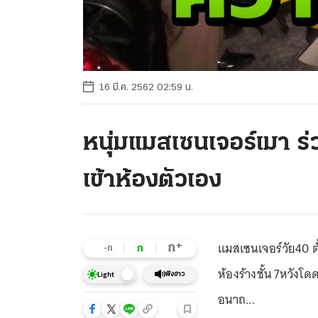
16 มี.ค. 2562 02:59 น.
หนุ่มแมสเซนเจอร์เมา ร่ว
เข้าห้องตัวเอง
แมสเซนเจอร์วัย40 ต
+
ก
ก
-ก
ห้องร้างชั้น 7หวัง
ฟังข่าว
Light
อนาถ...