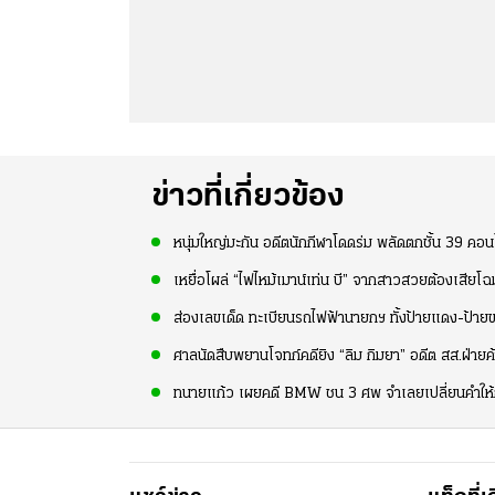
ข่าวที่เกี่ยวข้อง
หนุ่มใหญ่มะกัน อดีตนักกีฬาโดดร่ม พลัดตกชั้น 39 คอนโ
เหยื่อโผล่ “ไฟไหม้เมาน์เท่น บี” จากสาวสวยต้องเสียโ
ส่องเลขเด็ด ทะเบียนรถไฟฟ้านายกฯ ทั้งป้ายแดง-ป้าย
ศาลนัดสืบพยานโจทก์คดียิง “ลิม กิมยา” อดีต สส.ฝ่ายค
ทนายแก้ว เผยคดี BMW ชน 3 ศพ จำเลยเปลี่ยนคำให้กา