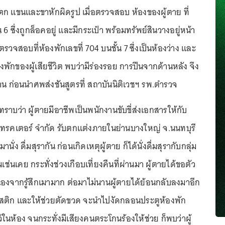
แขนและขาหักผิดรูป เมื่อตรวจสอบ ห้องของผู้ตาย ที่
น 6 ซึ่งถูกล็อคอยู่ และมีกระเป๋า พร้อมทรัพย์สินวางอยู่หน้า
ปตรวจสอบที่ห้องพักเลขที่ 704 บนชั้น 7 ซึ่งเป็นห้องว่าง และ
งพักของผู้เสียชีวิต พบว่ามีร่องรอย การปีนจากด้านหลัง จึง
าน ก่อนนำศพส่งชันสูตรที่ สถาบันนิติเวชฯ รพ.ตำรวจ
ราบว่า ผู้ตายมีอาชีพเป็นพนักงานขับขี่ส่งเอกสารให้กับ
ทรคเตอร์ จำกัด รับตกแต่งภายในย่านบางใหญ่ จ.นนทบุรี
นั่ง ดื่มสุรากัน ก่อนเกิดเหตุผู้ตาย ก็ได้นั่งดื่มสุรากับกลุ่ม
เช่นเคย กระทั่งช่วงเกือบเที่ยงคืนที่ผ่านมา ผู้ตายได้ขอตัว
นื่องจากรู้สึกเมามาก ต่อมาไม่นานผู้ตายได้ย้อนกลับลงมาอีก
าสติก และให้ช่วยตัดขวด จะนำไปงัดกลอนประตูห้องพัก
้ในห้อง จนกระทั่งมีเสียงคนตระโกนร้องให้ช่วย ก็พบว่าผู้