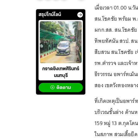
เมื่อเวลา 01.00 น.ว
สรุปไทม์ไลน์
สน.โชคชัย พร้อม พ.
ผกก.สส. สน.โชคชัย
ทิพยทัศนัน สวป. ส
สืบสวน สน.โชคชัย เจ
รพ.ตำรวจ และเจ้าหน้
กราดยิงเทพศิรินทร์
ธีรวรรณ อพาร์ทเม้
นนทบุรี
สอง เขตวังทองหลา
ติดตาม
ที่เกิดเหตุเป็นอพาร์ท
บริเวณชั้นล่าง ด้านห
159 หมู่ 13 ต.กุดโด
ในสภาพ สวมเสื้อยืดค