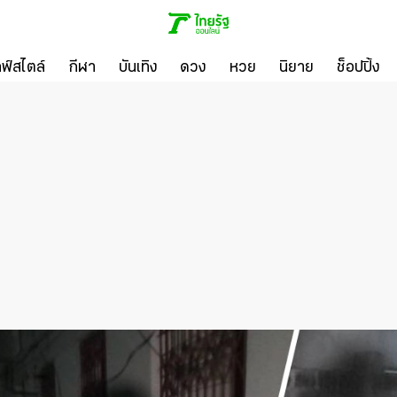
ลฟ์สไตล์
กีฬา
บันเทิง
ดวง
หวย
นิยาย
ช็อปปิ้ง