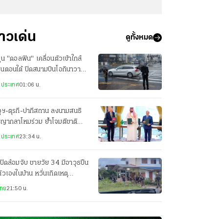
่าวเด่น
ดูทั้งหมด
ฝุ่น "ดอลฟิน" เคลื่อนตัวเข้าใกล้
ปุ่นตอนใต้ ปิดสนามบินโอกินาวา
ยพประชาชน-เจ็บ 3 ราย
งประเทศ
01:06 น.
ุฯ-ตุรกี-ปากีสถาน ลงนามสนธิ
ญญากลาโหมร่วม ย้ำโจมตีชาติ
ยวเท่ากับโจมตีทั้ง 3 ประเทศ
งประเทศ
23:34 น.
ปิดล้อมจับ ชายวัย 34 มีอาวุธปืน
ตัวเองในบ้าน หวั่นเกิดเหตุ
นตราย
ไทย
21:50 น.