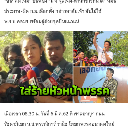
“อนาคตใหม่” ยื่นฟ้อง “ม.จ.จุลเจิม-สำนักข่าวทีนิวส์” หมิ่น
ประมาท-ผิด ก.ม.เลือกตั้ง กล่าวหาล้มเจ้า ยันไม่ใช้
พ.ร.บ.คอมฯ พร้อมสู้ด้วยจุดยืนแน่วแน่
เมื่อเวลา 08.30 น. วันที่ 6 มี.ค.62 ที่ ศาลอาญา ถนน
รัชดาภิเษก น.ส.พรรณิการ์ วานิช โฆษกพรรคอนาคตใหม่