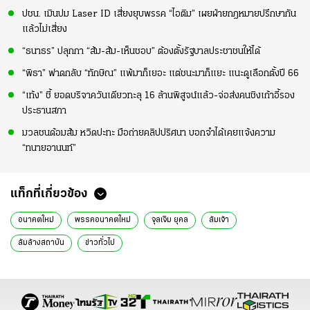
ปชน. เมินปม Laser ID เสี่ยงยุบพรรค “ไอติม” เผยฝ่ายกฎหมายปรึกษากัน
แล้วไม่เสี่ยง
“ธนาธร” ปลุกกา “ส้ม-ส้ม-เห็นชอบ” ต้องตั้งรัฐบาลประชาชนให้ได้
“พิธา” ฟาดกลับ “ทักษิณ” แพ้มาก็เยอะ แต่ชนะมาก็แยะ แนะดูเลือกตั้งปี 66
“เท้ง” ชี้ ยอดบริจาควันเดียวทะลุ 16 ล้านพิสูจน์แล้ว-จ่อส่งคนชิงเก้าอี้รอง
ประธานสภา
มวลชนด้อมส้ม หวิดปะทะ มือถ่ายคลิปปริศนา บอกจำได้เคยแจ้งความ
“ทนายอานนท์”
แท็กที่เกี่ยวข้อง
อนาคตใหม่
พรรคอนาคตใหม่
จุลเจิม ยุคล
ล้มเจ้า
ล้มล้างสถาบัน
ข่าวทั่วไป