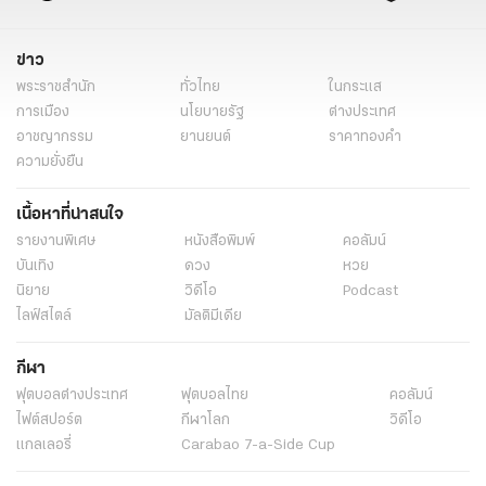
ข่าว
พระราชสำนัก
ทั่วไทย
ในกระแส
การเมือง
นโยบายรัฐ
ต่างประเทศ
อาชญากรรม
ยานยนต์
ราคาทองคำ
ความยั่งยืน
เนื้อหาที่น่าสนใจ
รายงานพิเศษ
หนังสือพิมพ์
คอลัมน์
บันเทิง
ดวง
หวย
นิยาย
วิดีโอ
Podcast
ไลฟ์สไตล์
มัลติมีเดีย
กีฬา
ฟุตบอลต่่างประเทศ
ฟุตบอลไทย
คอลัมน์
ไฟต์สปอร์ต
กีฬาโลก
วิดีโอ
แกลเลอรี่
Carabao 7-a-Side Cup