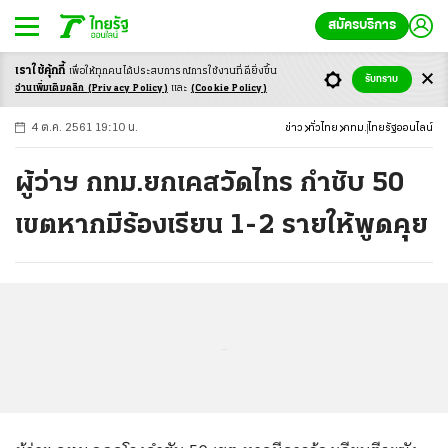
สมัครบริการ
เราใช้คุ้กกี้
เพื่อให้ทุกคนได้ประสบ
การณ์การใช้งานที่ดียิ่งขึ้น
+
ก
ก
-ก
รับทราบ
อ่านเพิ่มเติมคลิก
(Privacy Policy)
และ
(Cookie Policy)
4 ต.ค. 2561 19:10 น.
ข่าว
ทั่วไทย
กทม.
ไทยรัฐออนไลน์
ผู้ว่าฯ กทม.ยกเคสวัดไทร กำชับ 50
เขตหากมีร้องเรียน 1-2 รายให้พูดคุย
...