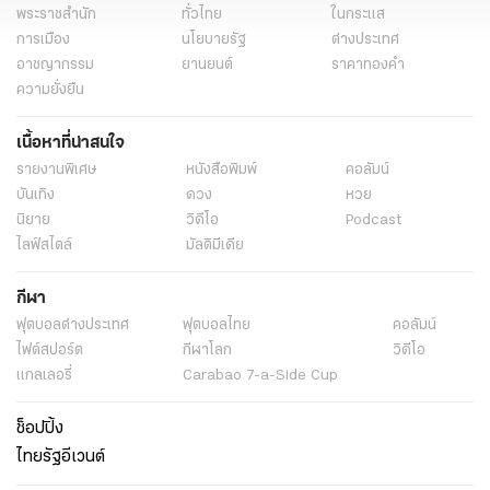
พระราชสำนัก
ทั่วไทย
ในกระแส
การเมือง
นโยบายรัฐ
ต่างประเทศ
อาชญากรรม
ยานยนต์
ราคาทองคำ
ความยั่งยืน
เนื้อหาที่น่าสนใจ
รายงานพิเศษ
หนังสือพิมพ์
คอลัมน์
บันเทิง
ดวง
หวย
นิยาย
วิดีโอ
Podcast
ไลฟ์สไตล์
มัลติมีเดีย
กีฬา
ฟุตบอลต่่างประเทศ
ฟุตบอลไทย
คอลัมน์
ไฟต์สปอร์ต
กีฬาโลก
วิดีโอ
แกลเลอรี่
Carabao 7-a-Side Cup
ช็อปปิ้ง
ไทยรัฐอีเวนต์