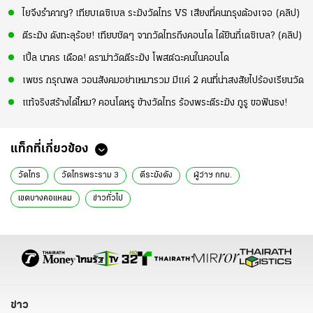
ไยจึงรำคาญ? เทียบเดซิเบล ระฆังวัดไทร VS เสียงที่คนกรุงต้องเจอ (คลิป)
ตีระฆัง ดังทะลุร้อย! เทียบชัดๆ จากวัดไทรถึงคอนโด ได้ยินกี่เดซิเบล? (คลิป)
เปิ้ล นาคร เดือด! ดราม่าวัดตีระฆัง โพสต์ฉะคนในคอนโด
เพชร กรุณพล วอนสังคมอย่าเหมารวม มีแค่ 2 คนที่น่าสงสัยไปร้องเรียนวัด
แท้จริงสร้างได้ไหม? คอนโดหรู ข้างวัดไทร ร้องพระตีระฆัง กูรู ขอฟันธง!
แท็กที่เกี่ยวข้อง
วัดไทร
วัดไทรพระราม 3
ตีระฆังดัง
ผู้ว่าฯ กทม.
เขตบางคอแหลม
ข่าวทั่วไป
ข่าว