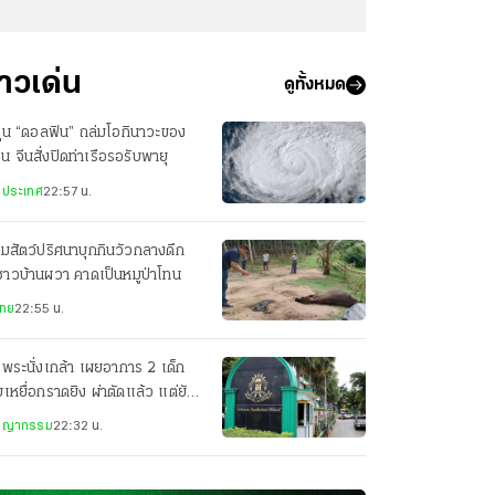
่าวเด่น
ดูทั้งหมด
ฝุ่น “ดอลฟิน” ถล่มโอกินาวะของ
ปุ่น จีนสั่งปิดท่าเรือรอรับพายุ
งประเทศ
22:57 น.
มสัตว์ปริศนาบุกกินวัวกลางดึก
าวบ้านผวา คาดเป็นหมูป่าโทน
ไทย
22:55 น.
พระนั่งเกล้า เผยอาการ 2 เด็ก
เหยื่อกราดยิง ผ่าตัดแล้ว แต่ยัง
่ในภาวะวิกฤติ
ชญากรรม
22:32 น.