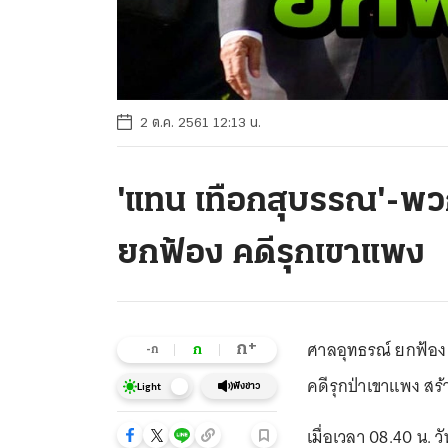
2 ต.ค. 2561 12:13 น.
'แทน เทือกสุบรรณ'-พว
ยกฟ้อง คดีรุกเขาแพง
ศาลอุทธรณ์ ยกฟ้อง 
+
ก
ก
-ก
คดีรุกป่าเขาแพง สร้า
ฟังข่าว
Light
เมื่อเวลา 08.40 น. 