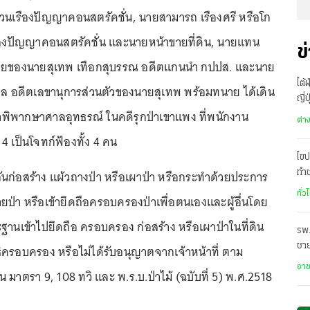
ส่วนเรืองปัญญาคอนสตรัคชั่น, นายสามารถ เรืองศรี หรือโก
เรืองปัญญาคอนสตรัคชั่น และนายหน้าขายที่ดิน, นายแทน
ข
ายของนายสุเทพ เทือกสุบรรณ อดีตแกนนำ กปปส. และนาย
ไต้
กุล อดีตเลขานุการส่วนตัวของนายสุเทพ พร้อมทนาย ได้เดิน
ญี่
พิพากษาศาลอุทธรณ์ ในคดีรุกป่าเขาแพง ที่พนักงาน
ต่า
4 เป็นโจทก์ฟ้องทั้ง 4 คน
ไขป
นก่อสร้าง แผ้วถางป่า หรือเผาป่า หรือกระทำด้วยประการ
ทำช
ทั่ว
ยป่า หรือเข้ายึดถือครอบครองป่าเพื่อตนเองและผู้อื่นโดย
ฐานเข้าไปยึดถือ ครอบครอง ก่อสร้าง หรือเผาป่าในที่ดิน
รพ.
ชาย
ธิครอบครอง หรือไม่ได้รับอนุญาตจากเจ้าหน้าที่ ตาม
อยู
อา
มาตรา 9, 108 ทวิ และ พ.ร.บ.ป่าไม้ (ฉบับที่ 5) พ.ศ.2518