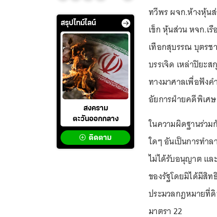
ทวีพร ผจก.ห้างหุ้น
สรุปไทม์ไลน์
เข็ก หุ้นส่วน หจก.
เทือกสุบรรณ บุตรช
บรรเจิด เหล่าปิยะส
ทางมาศาลเพื่อฟังคำ
อัยการฝ่ายคดีพิเศษ 
สงคราม
ตะวันออกกลาง
ในความผิดฐานร่วมกั
ติดตาม
ใดๆ อันเป็นการทำลา
ไม่ได้รับอนุญาต และ
ของรัฐโดยมิได้มีสิท
ประมวลกฎหมายที่ดิน 
มาตรา 22