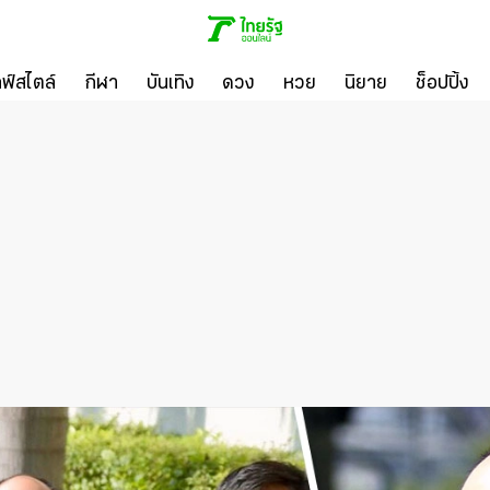
ลฟ์สไตล์
กีฬา
บันเทิง
ดวง
หวย
นิยาย
ช็อปปิ้ง