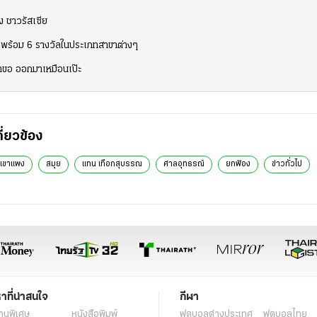
ง ชาวรัสเซีย
024 พร้อม 6 รางวัลในประเภทสาขาต่างๆ
มคำขอ ออกมาเหมือนเป๊ะ
กี่ยวข้อง
ี่เขาแพง
สมุย
แทน เทือกสุบรรณ
ศาลอุทธรณ์
ยกฟ้อง
ข่าวทั่วไป
หาที่น่าสนใจ
กีฬา
านพิเศษ
หนังสือพิมพ์
ฟุตบอลต่่างประเทศ
ฟุตบอลไทย