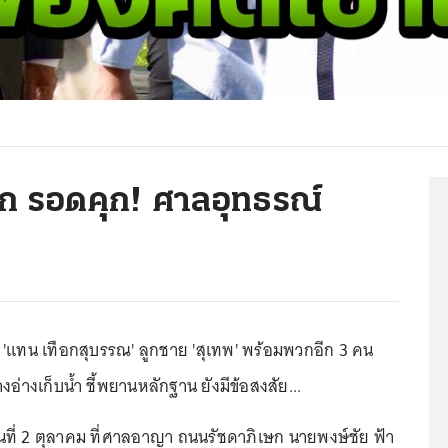
ก รอดคุก! ศาลอุทธรณ์
'แทน เทือกสุบรรณ' ลูกชาย 'สุเทพ' พร้อมพวกอีก 3 คน
งอ่างเก็บน้ำ ชี้พยานหลักฐาน ยังมีข้อสงสัย...
วันที่ 2 ตุลาคม ที่ศาลอาญา ถนนรัชดาภิเษก นายพงษ์ชัย ฟ้า