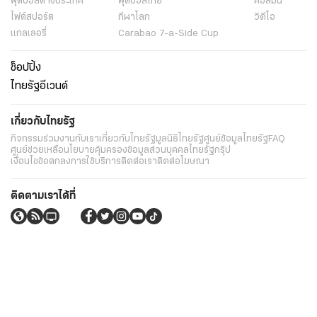
ฟุตบอลต่่างประเทศ
ฟุตบอลไทย
คอลัมน์
ไฟต์สปอร์ต
กีฬาโลก
วิดีโอ
แกลเลอรี่
Carabao 7-a-Side Cup
ช็อปปิ้ง
ไทยรัฐอีเวนต์
เกี่ยวกับไทยรัฐ
กิจกรรม
ร่วมงานกับเรา
เกี่ยวกับไทยรัฐ
มูลนิธิไทยรัฐ
ศูนย์ข้อมูลไทยรัฐ
FAQ
ศูนย์ช่วยเหลือ
นโยบายคุ้มครองข้อมูลส่วนบุคคลไทยรัฐกรุ๊ป
เงื่อนไขข้อตกลงการใช้บริการ
ติดต่อเรา
ติดต่อโฆษณา
ติดตามเราได้ที่
Application
My THAIRATH