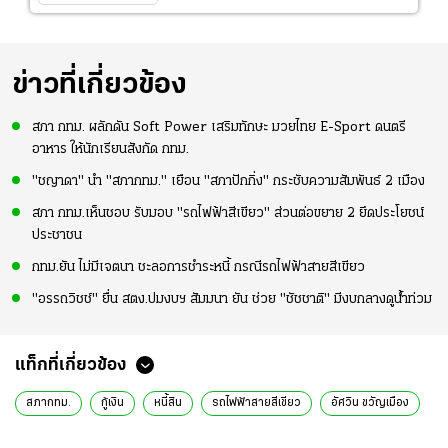
ข่าวที่เกี่ยวข้อง
สภา กทม. ผลักดัน Soft Power เสริมทักษะ มวยไทย E-Sport ดนตรี
อาหาร ให้นักเรียนสังกัด กทม.
"ชญาดา" นำ "สภากทม." เยือน "สภาปักกิ่ง" กระชับความสัมพันธ์ 2 เมือง
สภา กทม.เห็นชอบ รับมอบ "รถไฟฟ้าสีเขียว" ส่วนต่อขยาย 2 ยึดประโยชน์
ประชาชน
กทม.ยัน ไม่มีเจตนา ชะลอการชำระหนี้ กรณีรถไฟฟ้าสายสีเขียว
"อรรถวิชช์" ยื่น สตง.ปมงบฯ สัมมนา ยัน ช่วย "ชัชชาติ" มีงบกลางดูน้ำท่วม
แท็กที่เกี่ยวข้อง
สภากทม.
กู้เงิน
หนี้สิน
รถไฟฟ้าสายสีเขียว
อัศวิน ขวัญเมือง