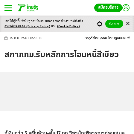
สมัครบริการ
เราใช้คุ้กกี้
เพื่อให้ทุกคนได้ประสบ
การณ์การใช้งานที่ดียิ่งขึ้น
+
ก
ก
-ก
รับทราบ
อ่านเพิ่มเติมคลิก
(Privacy Policy)
และ
(Cookie Policy)
15 ก.ย. 2561 05:30 น.
ข่าว
ทั่วไทย
กทม.
ไทยรัฐฉบับพิมพ์
สภากทม.รับหลักการโอนหนี้สีเขียว
...
กู้เงินกว่า 5 หมื่นล้าน-ตั้ง 17 กก.วิสามัญพิจารณาก่อนเสนอ