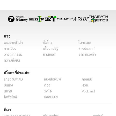
ข่าว
พระราชสำนัก
ทั่วไทย
ในกระแส
การเมือง
นโยบายรัฐ
ต่างประเทศ
อาชญากรรม
ยานยนต์
ราคาทองคำ
ความยั่งยืน
เนื้อหาที่น่าสนใจ
รายงานพิเศษ
หนังสือพิมพ์
คอลัมน์
บันเทิง
ดวง
หวย
นิยาย
วิดีโอ
Podcast
ไลฟ์สไตล์
มัลติมีเดีย
กีฬา