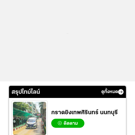
...
สรุปไทม์ไลน์
ดูทั้งหมด
กราดยิงเทพศิรินทร์ นนทบุรี
ติดตาม