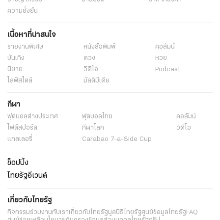
ความยั่งยืน
เนื้อหาที่น่าสนใจ
รายงานพิเศษ
หนังสือพิมพ์
คอลัมน์
บันเทิง
ดวง
หวย
นิยาย
วิดีโอ
Podcast
ไลฟ์สไตล์
มัลติมีเดีย
กีฬา
ฟุตบอลต่่างประเทศ
ฟุตบอลไทย
คอลัมน์
ไฟต์สปอร์ต
กีฬาโลก
วิดีโอ
แกลเลอรี่
Carabao 7-a-Side Cup
ช็อปปิ้ง
ไทยรัฐอีเวนต์
เกี่ยวกับไทยรัฐ
กิจกรรม
ร่วมงานกับเรา
เกี่ยวกับไทยรัฐ
มูลนิธิไทยรัฐ
ศูนย์ข้อมูลไทยรัฐ
FAQ