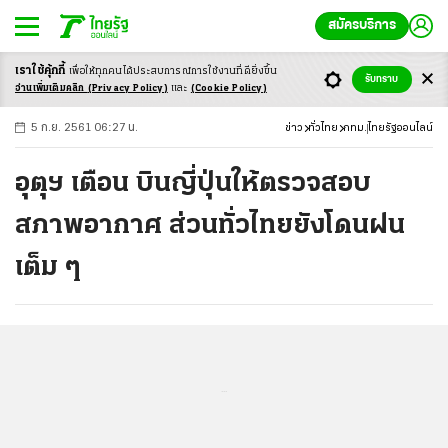
สมัครบริการ
เราใช้คุ้กกี้
เพื่อให้ทุกคนได้ประสบ
การณ์การใช้งานที่ดียิ่งขึ้น
+
ก
ก
-ก
รับทราบ
อ่านเพิ่มเติมคลิก
(Privacy Policy)
และ
(Cookie Policy)
5 ก.ย. 2561 06:27 น.
ข่าว
ทั่วไทย
กทม.
ไทยรัฐออนไลน์
อุตุฯ เตือน บินญี่ปุ่นให้ตรวจสอบ
สภาพอากาศ ส่วนทั่วไทยยังโดนฝน
เต็ม ๆ
...