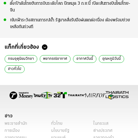
ตั้งเป้าดันไทยฮับการบินระดับโลก ปักหมุด 3 ก.ย.นี้ เปิดเส้นทางบินใหม่ไทย-
จีน
เข้มเฝ้าระวังสถานการณ์น้ำ รัฐบาลสั่งรับมือฝนตกต่อเนื่อง ต้องพร้อมช่วย
เหลือทันท่วงที
แท็กที่เกี่ยวข้อง
กรมอุตุนิยมวิทยา
พยากรณ์อากาศ
อากาศวันนี้
อุณหภูมิวันนี้
ข่าวทั่วไป
ข่าว
พระราชสำนัก
ทั่วไทย
ในกระแส
การเมือง
นโยบายรัฐ
ต่างประเทศ
อาชญากรรม
ยานยนต์
ราคาทองคำ