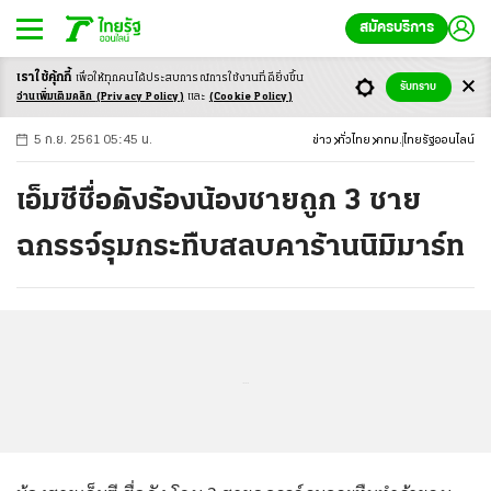
สมัครบริการ
เราใช้คุ้กกี้
เพื่อให้ทุกคนได้ประสบ
การณ์การใช้งานที่ดียิ่งขึ้น
+
ก
ก
-ก
รับทราบ
อ่านเพิ่มเติมคลิก
(Privacy Policy)
และ
(Cookie Policy)
5 ก.ย. 2561 05:45 น.
ข่าว
ทั่วไทย
กทม.
ไทยรัฐออนไลน์
เอ็มซีชื่อดังร้องน้องชายถูก 3 ชาย
ฉกรรจ์รุมกระทืบสลบคาร้านนิมิมาร์ท
...