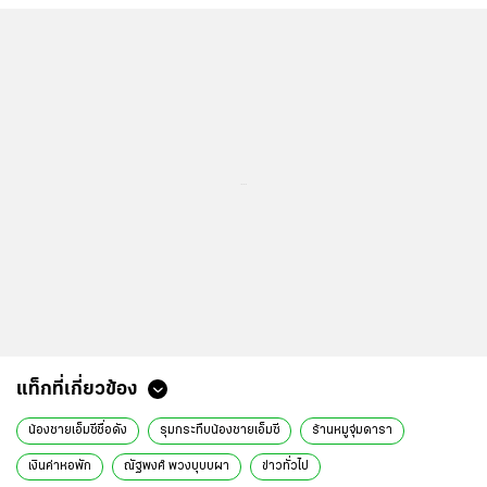
...
แท็กที่เกี่ยวข้อง
น้องชายเอ็มซีชื่อดัง
รุมกระทืบน้องชายเอ็มซี
ร้านหมูจุ่มดารา
เงินค่าหอพัก
ณัฐพงศ์ พวงบุบบผา
ข่าวทั่วไป