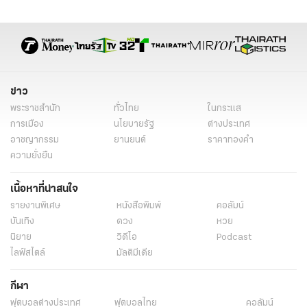
ข่าว
พระราชสำนัก
ทั่วไทย
ในกระแส
การเมือง
นโยบายรัฐ
ต่างประเทศ
อาชญากรรม
ยานยนต์
ราคาทองคำ
ความยั่งยืน
เนื้อหาที่น่าสนใจ
รายงานพิเศษ
หนังสือพิมพ์
คอลัมน์
บันเทิง
ดวง
หวย
นิยาย
วิดีโอ
Podcast
ไลฟ์สไตล์
มัลติมีเดีย
กีฬา
ฟุตบอลต่่างประเทศ
ฟุตบอลไทย
คอลัมน์