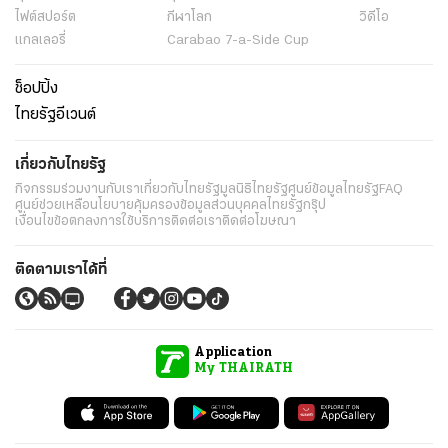
ไฟต์สปอร์ต
กีฬาโลก
วิดีโอ
แกลเลอรี่
Carabao 7-a-Side Cup
ช็อปปิ้ง
ไทยรัฐอีเวนต์
เกี่ยวกับไทยรัฐ
กิจกรรม
ร่วมงานกับเรา
เกี่ยวกับไทยรัฐ
มูลนิธิไทยรัฐ
ศูนย์ข้อมูลไทยรัฐ
FAQ
ศูนย์ช่วยเหลือ
นโยบายคุ้มครองข้อมูลส่วนบุคคลไทยรัฐกรุ๊ป
เงื่อนไขข้อตกลงการใช้บริการ
ติดต่อเรา
ติดต่อโฆษณา
ติดตามเราได้ที่
Application
My THAIRATH