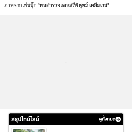
ภาพจากเฟชบุ๊ก
"พลตำรวจเอกเสรีพิศุทธ์ เตมียเวส"
...
สรุปไทม์ไลน์
ดูทั้งหมด