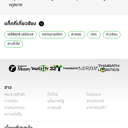
กฎหมาย
แท็กที่เกี่ยวข้อง
เสรีพิศุทธ์ เตมียเวส
ออกหมายเรียก
ด่าคสช.
ปอท.
ข่าวร้อน
ข่าวทั่วไป
ข่าว
พระราชสำนัก
ทั่วไทย
ในกระแส
การเมือง
นโยบายรัฐ
ต่างประเทศ
อาชญากรรม
ยานยนต์
ราคาทองคำ
ความยั่งยืน