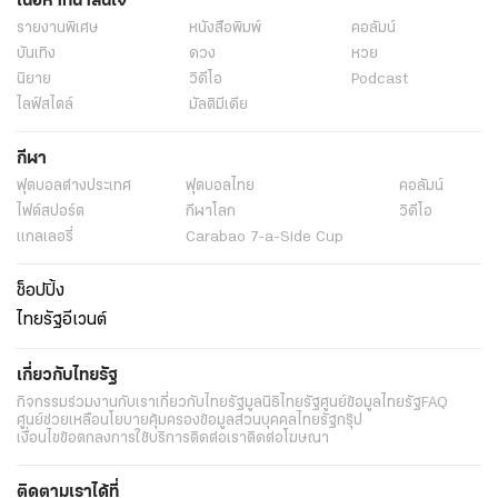
เนื้อหาที่น่าสนใจ
รายงานพิเศษ
หนังสือพิมพ์
คอลัมน์
บันเทิง
ดวง
หวย
นิยาย
วิดีโอ
Podcast
ไลฟ์สไตล์
มัลติมีเดีย
กีฬา
ฟุตบอลต่่างประเทศ
ฟุตบอลไทย
คอลัมน์
ไฟต์สปอร์ต
กีฬาโลก
วิดีโอ
แกลเลอรี่
Carabao 7-a-Side Cup
ช็อปปิ้ง
ไทยรัฐอีเวนต์
เกี่ยวกับไทยรัฐ
กิจกรรม
ร่วมงานกับเรา
เกี่ยวกับไทยรัฐ
มูลนิธิไทยรัฐ
ศูนย์ข้อมูลไทยรัฐ
FAQ
ศูนย์ช่วยเหลือ
นโยบายคุ้มครองข้อมูลส่วนบุคคลไทยรัฐกรุ๊ป
เงื่อนไขข้อตกลงการใช้บริการ
ติดต่อเรา
ติดต่อโฆษณา
ติดตามเราได้ที่