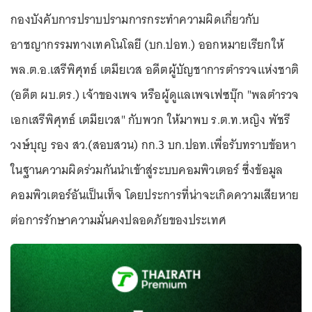
กองบังคับการปราบปรามการกระทำความผิดเกี่ยวกับ
อาชญากรรมทางเทคโนโลยี (บก.ปอท.) ออกหมายเรียกให้
พล.ต.อ.เสรีพิศุทธ์ เตมียเวส อดีตผู้บัญชาการตำรวจแห่งชาติ
(อดีต ผบ.ตร.) เจ้าของเพจ หรือผู้ดูแลเพจเฟซบุ๊ก "พลตำรวจ
เอกเสรีพิศุทธ์ เตมียเวส" กับพวก ให้มาพบ ร.ต.ท.หญิง พัชรี
วงษ์บุญ รอง สว.(สอบสวน) กก.3 บก.ปอท.เพื่อรับทราบข้อหา
ในฐานความผิดร่วมกันนำเข้าสู่ระบบคอมพิวเตอร์ ซึ่งข้อมูล
คอมพิวเตอร์อันเป็นเท็จ โดยประการที่น่าจะเกิดความเสียหาย
ต่อการรักษาความมั่นคงปลอดภัยของประเทศ