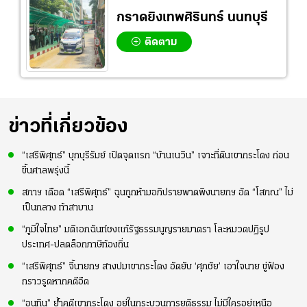
กราดยิงเทพศิรินทร์ นนทบุรี
ติดตาม
ข่าวที่เกี่ยวข้อง
“เสรีพิศุทธ์” บุกบุรีรัมย์ เปิดจุดแรก “บ้านเนวิน” เจาะที่ดินเขากระโดง ก่อน
ขึ้นศาลพรุ่งนี้
สภาฯ เดือด “เสรีพิศุทธ์” ฉุนถูกห้ามอภิปรายพาดพิงนายกฯ อัด “โสภณ” ไม่
เป็นกลาง ท้าสาบาน
“ภูมิใจไทย” มติเอกฉันท์ชงแก้รัฐธรรมนูญรายมาตรา โละหมวดปฏิรูป
ประเทศ-ปลดล็อกภาษีท้องถิ่น
“เสรีพิศุทธ์” จี้นายกฯ สางปมเขากระโดง อัดยับ ‘ศุภชัย’ เอาใจนาย ขู่ฟ้อง
กราวรูดหากคดีอืด
“อนุทิน” ย้ำคดีเขากระโดง อยู่ในกระบวนการยุติธรรม ไม่มีใครอยู่เหนือ