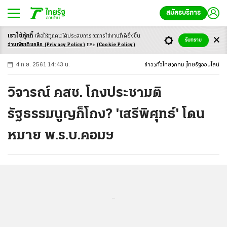
สมัครบริการ
เราใช้คุ้กกี้
เพื่อให้ทุกคนได้ประสบ
การณ์การใช้งานที่ดียิ่งขึ้น
+
ก
ก
-ก
รับทราบ
อ่านเพิ่มเติมคลิก
(Privacy Policy)
และ
(Cookie Policy)
4 ก.ย. 2561 14:43 น.
ข่าว
ทั่วไทย
กทม.
ไทยรัฐออนไลน์
วิจารณ์ คสช. โกงประชามติ
รัฐธรรมนูญก็โกง? 'เสรีพิศุทธ์' โดน
หมาย พ.ร.บ.คอมฯ
...