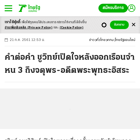
สมัครบริการ
เราใช้คุ้กกี้
เพื่อให้ทุกคนได้ประสบ
การณ์การใช้งานที่ดียิ่งขึ้น
+
ก
ก
-ก
รับทราบ
อ่านเพิ่มเติมคลิก
(Privacy Policy)
และ
(Cookie Policy)
21 ก.ค. 2561 12:53 น.
ข่าว
ทั่วไทย
กทม.
ไทยรัฐออนไลน์
คำต่อคำ ชูวิทย์เปิดใจหลังออกเรือนจำ
หน 3 ถึงจตุพร-อดีตพระพุทธะอิสระ
...