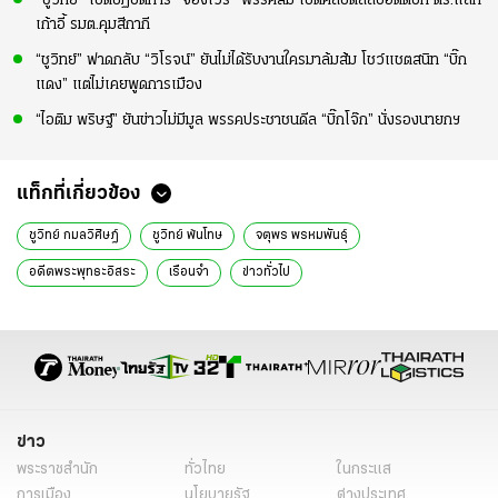
"ชูวิทย์" เปิดปฏิบัติการ "จองเวร" พรรคส้ม เปิดคลิปดีลลับอดีตบิ๊ก ตร.แลก
เก้าอี้ รมต.คุมสีกากี
“ชูวิทย์” ฟาดกลับ “วิโรจน์” ยันไม่ได้รับงานใครมาล้มส้ม โชว์แชตสนิท “บิ๊ก
แดง” แต่ไม่เคยพูดการเมือง
“ไอติม พริษฐ์” ยันข่าวไม่มีมูล พรรคประชาชนดีล “บิ๊กโจ๊ก” นั่งรองนายกฯ
แท็กที่เกี่ยวข้อง
ชูวิทย์ กมลวิศิษฎ์
ชูวิทย์ พ้นโทษ
จตุพร พรหมพันธุ์
อดีตพระพุทธะอิสระ
เรือนจำ
ข่าวทั่วไป
ข่าว
พระราชสำนัก
ทั่วไทย
ในกระแส
การเมือง
นโยบายรัฐ
ต่างประเทศ