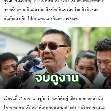
ชูวิทย์ กมลวิศิษฎ์ เปิดใจหลายเรื่องครั้งแรกหลังพ้นโทษออก
จากเรือนจำคดีแสดงบัญชีทรัพย์สินฯ เท็จ โดยสิ่งที่จะทำ
อันดับแรกคือ ไปพักผ่อนและกินอาหารทะเล...
เมื่อวันที่ 21 ก.ค. นายชูวิทย์ กมลวิศิษฎ์ เปิดเผยภานหลังพ้น
โทษออกจากเรือนจำพิเศษกรุงเทพมหานคร หลังครบกำหนด