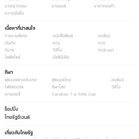
อาชญากรรม
ยานยนต์
ราคาทองคำ
ความยั่งยืน
เนื้อหาที่น่าสนใจ
รายงานพิเศษ
หนังสือพิมพ์
คอลัมน์
บันเทิง
ดวง
หวย
นิยาย
วิดีโอ
Podcast
ไลฟ์สไตล์
มัลติมีเดีย
กีฬา
ฟุตบอลต่่างประเทศ
ฟุตบอลไทย
คอลัมน์
ไฟต์สปอร์ต
กีฬาโลก
วิดีโอ
แกลเลอรี่
Carabao 7-a-Side Cup
ช็อปปิ้ง
ไทยรัฐอีเวนต์
เกี่ยวกับไทยรัฐ