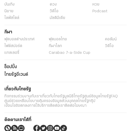
บันเทิง
ดวง
หวย
นิยาย
วิดีโอ
Podcast
ไลฟ์สไตล์
มัลติมีเดีย
กีฬา
ฟุตบอลต่่างประเทศ
ฟุตบอลไทย
คอลัมน์
ไฟต์สปอร์ต
กีฬาโลก
วิดีโอ
แกลเลอรี่
Carabao 7-a-Side Cup
ช็อปปิ้ง
ไทยรัฐอีเวนต์
เกี่ยวกับไทยรัฐ
กิจกรรม
ร่วมงานกับเรา
เกี่ยวกับไทยรัฐ
มูลนิธิไทยรัฐ
ศูนย์ข้อมูลไทยรัฐ
FAQ
ศูนย์ช่วยเหลือ
นโยบายคุ้มครองข้อมูลส่วนบุคคลไทยรัฐกรุ๊ป
เงื่อนไขข้อตกลงการใช้บริการ
ติดต่อเรา
ติดต่อโฆษณา
ติดตามเราได้ที่