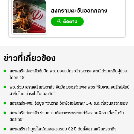
สงครามตะวันออกกลาง
ติดตาม
ข่าวที่เกี่ยวข้อง
สภาสตรีแห่งชาติฯจับมือ พช. มอบอุปกรณ์ทางการแพทย์ ช่วยเหลือผู้ป่วย
โควิด-19
พช. ร่วม สภาสตรีแห่งชาติฯ จับมือ มรภ.กำแพงเพชร "สืบสาน อนุรักษ์ศิลป์
ผ้าถิ่นไทย ดำรงไว้ในแผ่นดิน"
สภาสตรีฯ-พช. จัดบูธ "วันชาติ วันพ่อแห่งชาติ“ 1-6 ธ.ค. ที่สวนสราญรมย์
สภาสตรีแห่งชาติฯ ร่วมถวายภัตตาหารพระสงฆ์วัดราชบพิธฯ เนื่องในวัน
สตรีไทย
สภาสตรีฯ ทำบุญใหญ่ฉลองครบรอบ 62 ปี ก่อตั้งสภาสตรีแห่งชาติฯ