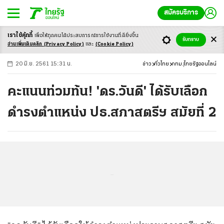
สมัครบริการ
เราใช้คุ้กกี้
เพื่อให้ทุกคนได้ประสบ
การณ์การใช้งานที่ดียิ่งขึ้น
+
ก
ก
-ก
รับทราบ
อ่านเพิ่มเติมคลิก
(Privacy Policy)
และ
(Cookie Policy)
20 มิ.ย. 2561 15:31 น.
ข่าว
ทั่วไทย
กทม.
ไทยรัฐออนไลน์
คะแนนท่วมท้น! 'ดร.วันดี' ได้รับเลือก
ดำรงตำแหน่ง ปธ.สภาสตรีฯ สมัยที่ 2
...