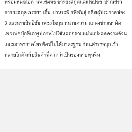
พร้อมหมอโอ๊ค-นพ.สมิทธิ์ อารยะสกุลและโอปอล์-ปาณิสรา
อารยะสกุล ภรรยา เอิ้น-ปานระพี รพิพันธุ์ อดีตผู้ประกาศช่อง
3 และนายสิทธิชัย เพชรโมกุล ทนายความ แถลงข่าวเอาผิด
เพจเฟซบุ๊กที่เอารูปภาพไปใช้หลอกขายแผ่นแปะลดความอ้วน
และเสาอากาศโทรทัศน์ไม่ได้มาตรฐาน ก่อนตำรวจบุกเข้า
ทลายโกดังเก็บสินค้าที่คาดว่าเป็นของนายทุนจีน
...