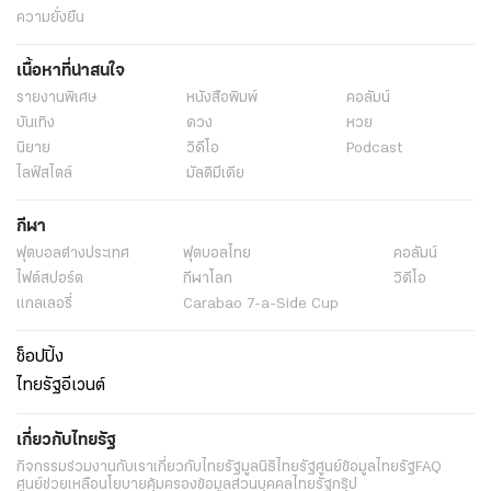
ความยั่งยืน
เนื้อหาที่น่าสนใจ
รายงานพิเศษ
หนังสือพิมพ์
คอลัมน์
บันเทิง
ดวง
หวย
นิยาย
วิดีโอ
Podcast
ไลฟ์สไตล์
มัลติมีเดีย
กีฬา
ฟุตบอลต่่างประเทศ
ฟุตบอลไทย
คอลัมน์
ไฟต์สปอร์ต
กีฬาโลก
วิดีโอ
แกลเลอรี่
Carabao 7-a-Side Cup
ช็อปปิ้ง
ไทยรัฐอีเวนต์
เกี่ยวกับไทยรัฐ
กิจกรรม
ร่วมงานกับเรา
เกี่ยวกับไทยรัฐ
มูลนิธิไทยรัฐ
ศูนย์ข้อมูลไทยรัฐ
FAQ
ศูนย์ช่วยเหลือ
นโยบายคุ้มครองข้อมูลส่วนบุคคลไทยรัฐกรุ๊ป