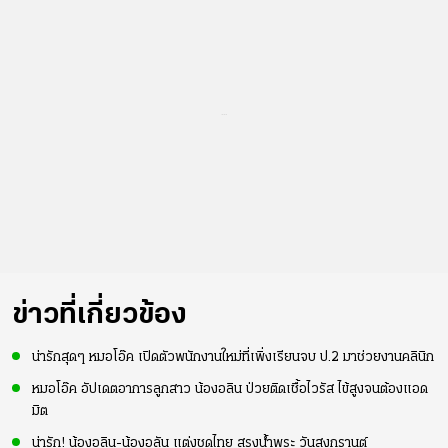
...
ข่าวที่เกี่ยวข้อง
น่ารักสุดๆ หมอโอ๊ค เปิดตัวพนักงานใหม่ที่เพิ่งเรียนจบ ป.2 มาช่วยงานคลินิก
หมอโอ๊ค อัปเดตอาการลูกสาว น้องอลิน ป่วยติดเชื้อไวรัส ไข้สูงจนต้องแอด
มิต
น่ารัก! น้องอลิน-น้องอลัน แต่งชุดไทย สรงน้ำพระ วันสงกรานต์