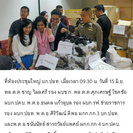
ที่ห้องประชุมใหญ่ บก.ปอท. เมื่อเวลา 09.30 น. วันที่ 15 มิ.ย.
พล.ต.ต.ชาญ วิมลศรี รอง ผบช.ก. พล.ต.ต.ศุภเศรษฐ์ โชคชัย
ผบก.ปคบ. พ.ต.อ.ธนดล แก้วอุบล รอง ผบก.รฟ.ช่วยราชการ
รอง ผบก.ปอท. พ.ต.อ.ศิริวัฒน์ ดีพอ ผกก.กก.3 บก.ปอท.
และพ.ต.อ.ชนันนัทธ์ สารถวัลย์แพศย์ ผกก.กก.4 บก.ปคบ.