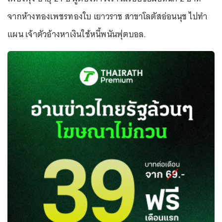
จากห้างทองเพชรทองใบ เยาวราช สาขาโลตัสอ่อนนุช ไปทำ
แผน เจ้าตัวอ้างหาเงินใช้หนี้พนันฟุตบอล.