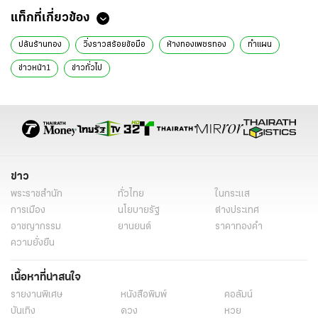
แท็กที่เกี่ยวข้อง
ปล้นร้านทอง
วิ่งราวสร้อยข้อมือ
ห้างทองเพชรทอง
ทำแผน
ข่าวหน้า1
ข่าวทั่วไป
ข่าว
พระราชสำนัก
ทั่วไทย
ในกระแส
การเมือง
นโยบายรัฐ
ต่างประเทศ
อาชญากรรม
ยานยนต์
ราคาทองคำ
ความยั่งยืน
เนื้อหาที่น่าสนใจ
รายงานพิเศษ
หนังสือพิมพ์
คอลัมน์
บันเทิง
ดวง
หวย