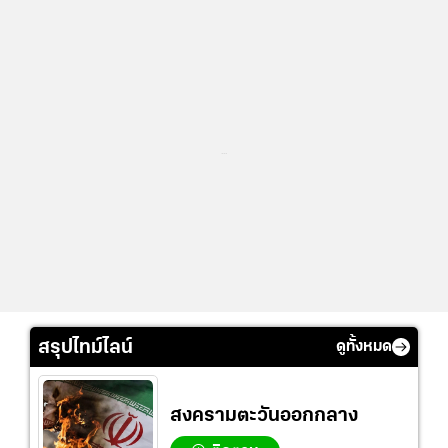
...
สรุปไทม์ไลน์
ดูทั้งหมด
สงครามตะวันออกกลาง