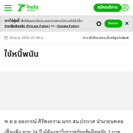
สมัครบริการ
เราใช้คุ้กกี้
เพื่อให้ทุกคนได้ประสบ
การณ์การใช้งานที่ดียิ่งขึ้น
+
ก
ก
-ก
รับทราบ
อ่านเพิ่มเติมคลิก
(Privacy Policy)
และ
(Cookie Policy)
19 เม.ย. 2561 07:38 น.
ข่าว
ทั่วไทย
กทม.
ไทยรัฐฉบับพิมพ์
ใช้หนี้พนัน
...
พ.ต.อ.อลงกรณ์ ศิริสงคราม ผกก.สน.ประเวศ นำนายนพดล
เฟื่องฟุ้ง อายุ 24 ปี ผู้ต้องหาวิ่งราวสร้อยข้อมือหนัก 2 บาท