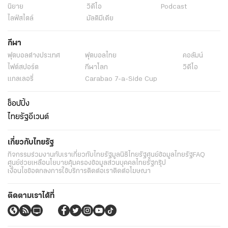
นิยาย
วิดีโอ
Podcast
ไลฟ์สไตล์
มัลติมีเดีย
กีฬา
ฟุตบอลต่่างประเทศ
ฟุตบอลไทย
คอลัมน์
ไฟต์สปอร์ต
กีฬาโลก
วิดีโอ
แกลเลอรี่
Carabao 7-a-Side Cup
ช็อปปิ้ง
ไทยรัฐอีเวนต์
เกี่ยวกับไทยรัฐ
กิจกรรม
ร่วมงานกับเรา
เกี่ยวกับไทยรัฐ
มูลนิธิไทยรัฐ
ศูนย์ข้อมูลไทยรัฐ
FAQ
ศูนย์ช่วยเหลือ
นโยบายคุ้มครองข้อมูลส่วนบุคคลไทยรัฐกรุ๊ป
เงื่อนไขข้อตกลงการใช้บริการ
ติดต่อเรา
ติดต่อโฆษณา
ติดตามเราได้ที่