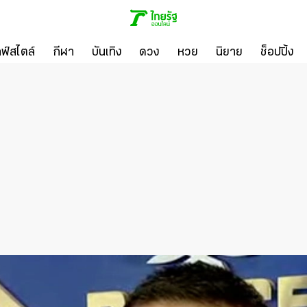
ลฟ์สไตล์
กีฬา
บันเทิง
ดวง
หวย
นิยาย
ช็อปปิ้ง