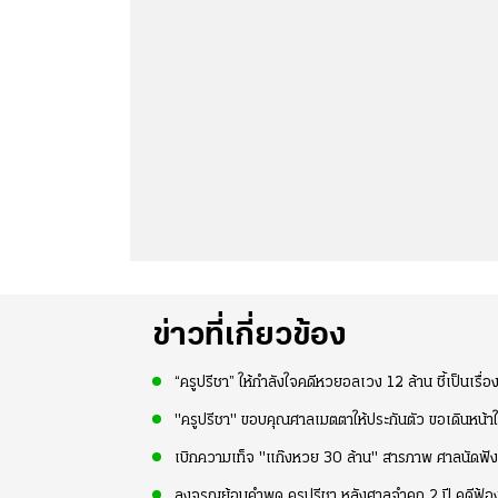
ข่าวที่เกี่ยวข้อง
“ครูปรีชา” ให้กำลังใจคดีหวยอลเวง 12 ล้าน ชี้เป็นเรื่อ
"ครูปรีชา" ขอบคุณศาลเมตตาให้ประกันตัว ขอเดินหน้าใช้
เบิกความเท็จ "แก๊งหวย 30 ล้าน" สารภาพ ศาลนัดฟังค
ลุงจรูญย้อนคำพูด ครูปรีชา หลังศาลจำคุก 2 ปี คดีฟ้อ