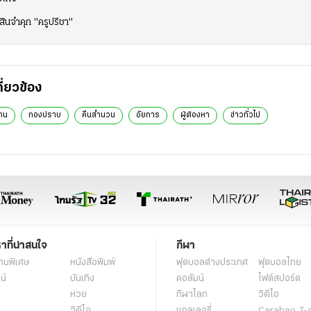
สินจำคุก "ครูปรีชา"
กี่ยวข้อง
าน
กองปราบ
คืนสำนวน
อัยการ
ผู้ต้องหา
ข่าวทั่วไป
หาที่น่าสนใจ
กีฬา
านพิเศษ
หนังสือพิมพ์
ฟุตบอลต่่างประเทศ
ฟุตบอลไทย
น์
บันเทิง
คอลัมน์
ไฟต์สปอร์ต
หวย
กีฬาโลก
วิดีโอ
วิดีโอ
แกลเลอรี่
Carabao 7-