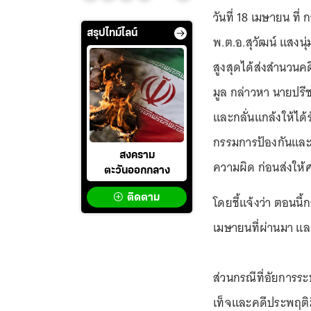
วันที่ 18 เมษายน ที
สรุปไทม์ไลน์
พ.ต.อ.สุวัฒน์ แสงนุ
สูงสุดได้ส่งสำนวนคด
มูล กล่าวหา นายปรี
และกลั่นแกล้งให้ได
กรรมการป้องกันและป
สงคราม
ความผิด ก่อนส่งให
ตะวันออกกลาง
ติดตาม
โดยชี้แจ้งว่า ตอนนี
เมษายนที่ผ่านมา แล
ส่วนกรณีที่อัยการร
เท็จและคดีประพฤติม