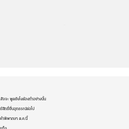
...
งสัจจะ พูดยังไงต้องทำอย่างนั้น
สิทธิ์ยื่นอุทธรณ์ต่อไป
ำพิพากษา ต.ค.นี้
งเท็จ