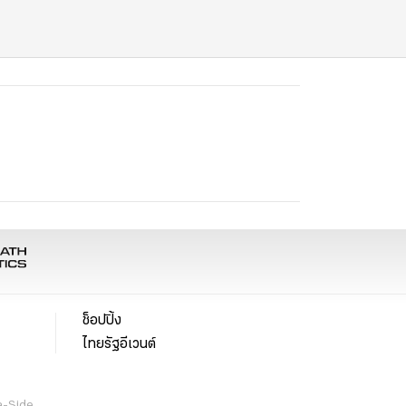
ช็อปปิ้ง
ไทยรัฐอีเวนต์
a-Side