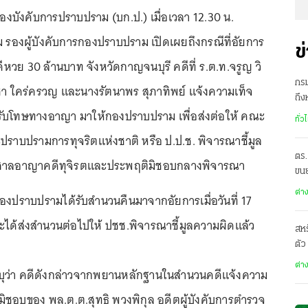
่ กองบังคับการปราบปราม (บก.ป.) เมื่อเวลา 12.30 น.
่ม รองผู้บังคับการกองปราบปราม เปิดเผยถึงกรณีที่อัยการ
ข
ีหวย 30 ล้านบาท จังหวัดกาญจนบุรี คดีที่ ร.ต.ท.จรูญ วิ
กร
ชา ใคร่ครวญ และนางรัตนาพร สุภาทิพย์ แจ้งความเท็จ
ถึง
้รับโทษทางอาญา มาให้กองปราบปราม เพื่อส่งต่อให้ คณะ
น้ำ
ทั่ว
ราบปรามการทุจริตแห่งชาติ หรือ ป.ป.ช. พิจารณาชี้มูล
ตร.
้ศาลอาญาคดีทุจิรตและประพฤติมิชอบกลางพิจารณา
ขนย
ทา
ต่า
้กองปราบปรามได้รับสำนวนคืนมาจากอัยการเมื่อวันที่ 17
ะได้ส่งสำนวนต่อไปให้ ปชช.พิจารณาชี้มูลความผิดแล้ว
สห
ตัว
ทุน
ต่า
ะบุว่า คดีดังกล่าวจากพยานหลักฐานในสำนวนคดีแจ้งความ
ิชอบของ พล.ต.ต.สุทธิ พวงพิกุล อดีตผู้บังคับการตำรวจ