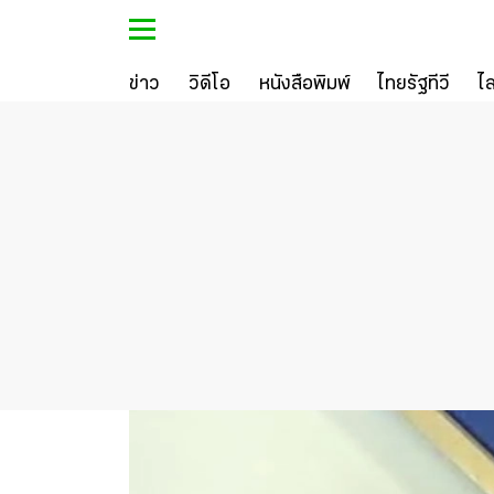
ข่าว
วิดีโอ
หนังสือพิมพ์
ไทยรัฐทีวี
ไ