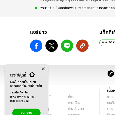
"ทนายตั้ม" โพสต์ข้อความ "วันนี้ที่รอคอย" หลังศาลตัด
แชร์ข่าว
แท็กที่เ
หวย 30 ล้
เราใช้คุ้กกี้
เพื่อให้ทุกคนได้ประสบ
การณ์การใช้งานที่ดียิ่งขึ้น
ข่าว
เนื้อ
อ่านเพิ่มเติมคลิก
พระราชสำนัก
ทั่วไทย
รายง
(Privacy Policy)
และ
(Cookie Policy)
ในกระแส
การเมือง
คอลัม
นโยบายรัฐ
ต่างประเทศ
ดวง
รับทราบ
อาชญากรรม
ยานยนต์
นิยาย