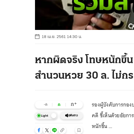
18 เม.ย. 2561 14:30 น.
หากผิดจริง โทษหนักขึ
สำนวนหวย 30 ล. ไม่กร
รองผู้บังคับการกอง
+
ก
ก
-ก
คดี ชี้เห็นด้วยอัย
ฟังข่าว
Light
หนักขึ้น ...