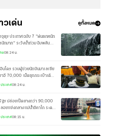
่าวเด่น
ดูทั้งหมด
มอุตุฯ ประกาศฉบับ 7 "ฝนตกหนัก
หนักมาก" ระวังน้ำท่วมฉับพลัน
ป่า 7-9 ส.ค.นี้
ไทย
08:24 น.
อินโดฯ รวบผู้ช่วยนักบินมาเลเซีย
าอี 70,000 เม็ดซุกกระเป๋าเดิน
งเข้าประเทศ
งประเทศ
08:24 น.
รัฐฯ ปล่อยเป็ดยางกว่า 90,000
 ลอยแข่งกลางแม่น้ำชิคาโก ระดม
ช่วยนักกีฬาพิการด้อยโอกาส
งประเทศ
08:15 น.