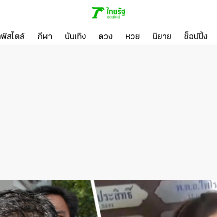
ลฟ์สไตล์
กีฬา
บันเทิง
ดวง
หวย
นิยาย
ช็อปปิ้ง