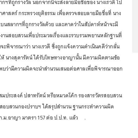
ฯที่ถูกรางวัล นอกจากนี้จะส่งลายมือชื่อของ นางเรวดี ไป
ยาศาสตร์ กระทรวงยุติธรรม เพื่อตรวจสอบลายมือชื่อที่ นาง
นลงบนสลากฯที่ถูกรางวัลด้วย และคาดว่าในสัปดาห์หน้าจะมี
านสอบสวนเพื่อประมวลเรื่องและรวบรวมพยานหลักฐานที่
นจะพิจารณาว่า นางเรวดี ซึ่งถูกแจ้งความดำเนินคดีว่ากลั่น
ให้ นางสุดารัตน์ ได้รับโทษทางอาญานั้น มีความผิดตามข้อ
กพบว่ามีความผิดจะนำสำนวนเสนอต่อศาลเพื่อพิจารณาออก
.สมประสงค์ ปสาทรัตน์ หรือหมวดโค้ก รองสารวัตรสอบสวน
นสอบสวนกองปราบฯ ได้สรุปสำนวน ฐานกระทำความผิด
ม ก.ม.อาญา มาตรา 157 ต่อ ป.ป.ท. แล้ว .