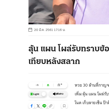
20 มี.ค. 2561 17:16 น.
ลุ้น แผน โผล่รับทราบข้อห
เทียบหลังสลาก
หวย 30 ล้านที่กาญจ
+
ก
ก
-ก
เพิ่ม ลุ้น แผน โผล
ฟังข่าว
Light
โนด เก็บลายเซ็น ป้า