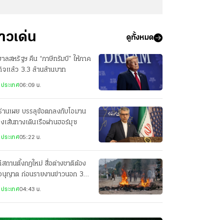
่าวเด่น
ดูทั้งหมด
บาลสหรัฐฯ คืน “ภาษีทรัมป์” ให้ภาค
กิจแล้ว 3.3 ล้านล้านบาท
งประเทศ
06:09 น.
ร่านเผย บรรลุข้อตกลงกับโอมาน
่องเส้นทางเดินเรือผ่านฮอร์มุซ
งประเทศ
05:22 น.
ีสถานตั้งกฎใหม่ สื่อต่างชาติต้อง
อนุญาต ก่อนรายงานข่าวนอก 3
องใหญ่
งประเทศ
04:43 น.