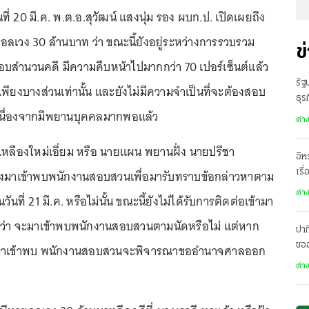
ันที่ 20 มี.ค. พ.ต.อ.สุวัฒน์ แสงนุ่ม รอง ผบก.ป. เปิดเผยถึง
ลเวง 30 ล้านบาท ว่า ขณะนี้ยังอยู่ระหว่างการรวบรวม
ข
สำนวนคดี มีความคืบหน้าไปมากกว่า 70 เปอร์เซ็นต์แล้ว
รัฐ
พียงบางส่วนเท่านั้น และยังไม่มีความจำเป็นที่จะต้องสอบ
ธุร
 เนื่องจากมีพยานบุคคลมากพอแล้ว
ต่า
เหลืองใหม่เอี่ยม หรือ นายแผน พยานฝั่ง นายปรีชา
อิห
งมาเข้าพบพนักงานสอบสวนเพื่อมารับทราบข้อกล่าวหาตาม
เรื
ต่า
นวันที่ 21 มี.ค. หรือไม่นั้น ขณะนี้ยังไม่ได้รับการติดต่อเข้ามา
้ว่า จะมาเข้าพบพนักงานสอบสวนตามนัดหรือไม่ แต่หาก
ปาก
ขอ
มาเข้าพบ พนักงานสอบสวนจะพิจารณาขออำนาจศาลออก
เมื
ต่า