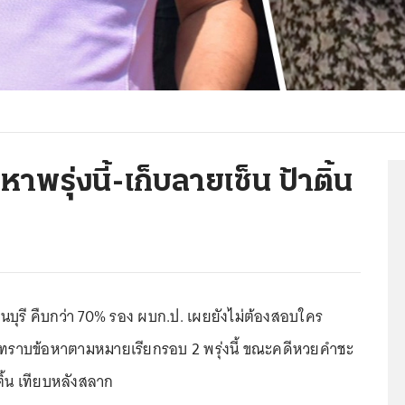
าพรุ่งนี้-เก็บลายเซ็น ป้าติ้น
นบุรี คืบกว่า 70% รอง ผบก.ป. เผยยังไม่ต้องสอบใคร
่รับทราบข้อหาตามหมายเรียกรอบ 2 พรุ่งนี้ ขณะคดีหวยคำชะ
ติ้น เทียบหลังสลาก