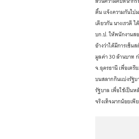
ส่วนความคืบหน้ากรณ
ติ้น แจ้งความกันไปมา
เดียวกัน นางเรวดี ไ
บก.ป. ให้พนักงานสอ
อ้างว่าได้มีการเซ็นสล
มูลค่า 30 ล้านบาท ก
จ.อุดรธานี เพื่อเตร
บนสลากกินแบ่งรัฐบาล
รัฐบาล เพื่อใช้เป็นห
จริงเท็จมากน้อยเพี