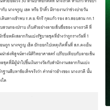
ีหวยอลเวง 30 ล้านบาทอีกคดีที่ นางเรวดี หาแก้ว หรือป้า
กับ นางจรูญ เฮด หรือ ป้าติ้ว มีรายงานว่าช่วงบ่ายวัน
ด้เดินทางเข้าพบ ร.ต.อ.จักรี กุลแก้ว รอง สว.สอบสวน กก.1
บสวนกองปราบ เก็บตัวอย่างลายเซ็นชื่อของ นางเรวดี ที่
ักชื่อหลังสลากกินแบ่งรัฐบาลชุดที่อ้างว่าถูกรางวัลที่ 1
่อนถูก นางจรูญ เฮ็ด ยักยอกไปเหตุเกิดพื้นที่ สภ.ดงเย็น
ียมนำส่งพิสูจน์ทางนิติวิทยาศาสตร์ เปรียบเทียบกับลายเซ็น
ชุดที่มีผู้นำไปขึ้นเงินรางวัลกับสำนักงานสลากกินแบ่ง
ลักฐานสืบหาข้อเท็จจริงว่า คำกล่าวอ้างของ นางเรวดี นั้น
ยงใด
...