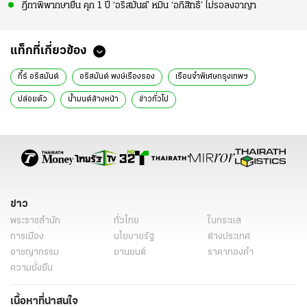
ฎีกาพิพากษายืน คุก 1 ปี ‘อริสมันต์’ หมิ่น ‘อภิสิทธิ์’ ไม่รอลงอาญา
แท็กที่เกี่ยวข้อง
กี้ร์ อริสมันต์
อริสมันต์ พงษ์เรืองรอง
เรือนจำพิเศษกรุงเทพฯ
ปล่อยตัว
น้ำมนต์ล้างหน้า
ข่าวทั่วไป
ข่าว
พระราชสำนัก
ทั่วไทย
ในกระแส
การเมือง
นโยบายรัฐ
ต่างประเทศ
อาชญากรรม
ยานยนต์
ราคาทองคำ
ความยั่งยืน
เนื้อหาที่น่าสนใจ