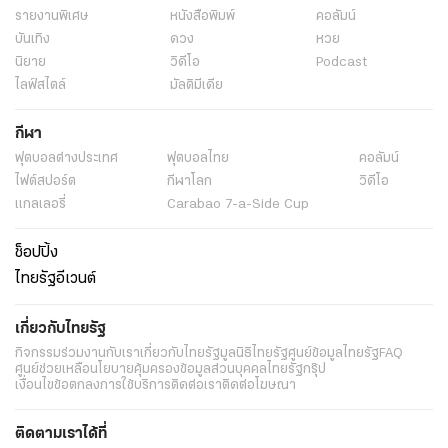
รายงานพิเศษ
หนังสือพิมพ์
คอลัมน์
บันเทิง
ดวง
หวย
นิยาย
วิดีโอ
Podcast
ไลฟ์สไตล์
มัลติมีเดีย
กีฬา
ฟุตบอลต่่างประเทศ
ฟุตบอลไทย
คอลัมน์
ไฟต์สปอร์ต
กีฬาโลก
วิดีโอ
แกลเลอรี่
Carabao 7-a-Side Cup
ช็อปปิ้ง
ไทยรัฐอีเวนต์
เกี่ยวกับไทยรัฐ
กิจกรรม
ร่วมงานกับเรา
เกี่ยวกับไทยรัฐ
มูลนิธิไทยรัฐ
ศูนย์ข้อมูลไทยรัฐ
FAQ
ศูนย์ช่วยเหลือ
นโยบายคุ้มครองข้อมูลส่วนบุคคลไทยรัฐกรุ๊ป
เงื่อนไขข้อตกลงการใช้บริการ
ติดต่อเรา
ติดต่อโฆษณา
ติดตามเราได้ที่