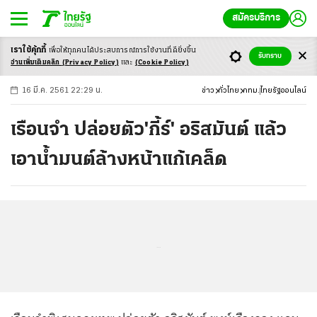
สมัครบริการ
เราใช้คุ้กกี้
เพื่อให้ทุกคนได้ประสบ
การณ์การใช้งานที่ดียิ่งขึ้น
+
ก
ก
-ก
รับทราบ
อ่านเพิ่มเติมคลิก
(Privacy Policy)
และ
(Cookie Policy)
16 มี.ค. 2561 22:29 น.
ข่าว
ทั่วไทย
กทม.
ไทยรัฐออนไลน์
เรือนจำ ปล่อยตัว'กี้ร์' อริสมันต์ แล้ว
เอาน้ำมนต์ล้างหน้าแก้เคล็ด
...