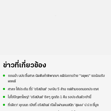
...
ข่าวที่เกี่ยวข้อง
แกนนำ นปช.ขึ้นศาล นัดฟังคำพิพากษา คดีก่อการร้าย "จตุพร" ขอน้อมรับ
ผลคดี
ศาลฯ ให้ประกัน กี้ร์ 'อริสมันต์' วงเงิน 5 ล้าน แต่ห้ามออกนอกประเทศ
ไม่ใช่ปัญหาใหญ่! 'อริสมันต์' ชิลๆ ถูกกัก 1 คืน รอประกันตัวเช้านี้
ที่เดียว! คุณนก เมียกี้ อริสมันต์ เปิดใจผ่านคนสนิท 'สุดงง' ป.ป.ช.ชี้มูล