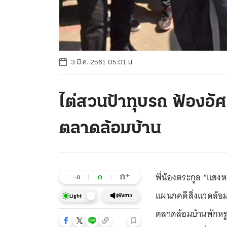
3 มี.ค. 2561 05:01 น.
ไต่สวนป้าทุบรถ ฟ้องอัศ
ตลาดล้อมบ้าน
พี่น้องตระกูล “แส
+
ก
ก
-ก
แผนกคดีสิ่งแวดล้อม
ฟังข่าว
Light
ตลาดล้อมบ้านพักหรูใ