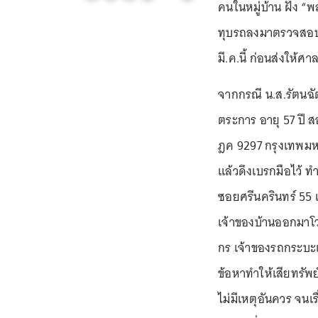
คนในหมู่บ้าน ฝั่ง “พ
ทุบรถลงมาตรวจสอบ 
มี.ค.นี้ ก่อนส่งให้ศา
จากกรณี น.ส.รัตนฉ
ตระการ อายุ 57 ปี ส
ฎค 9297 กรุงเทพมหา
แล้วดึงเบรกมือไว้ ทำ
ซอยศรีนครินทร์ 55
เจ้าของบ้านออกมาโว
กร เจ้าของรถกระบะแ
ข้อหาทำให้เสียทรัพย
ไม่มีเหตุอันควร จนเ