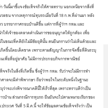
า วันนี้มาชี้แจงข้อเท็จจริงให้ศาลทราบ นอกเหนือจากสิ่งที่
ลชน จากเหตุการณ์ทุบรถเมื่อวันที่ 18 ก.พ.ที่ผ่านมา หลัง
าว บรรยากาศรอบบ้านดีขึ้น แต่การที่ผู้ว่าฯ กทม.และ
้นำให้เจ้าของตลาดดำเนินการขออนุญาตให้ถูกต้อง เพื่อ
นขณะที่คดียังไม่มีข้อยุตินั้น ตนยืนกรานว่าไม่เห็นด้วยและ
เกิดขึ้นโดยเด็ดขาด เพราะตามสัญญาในการจัดซื้อที่ดินระบุ
ดินเพื่อที่อยู่อาศัย ไม่มีการประกอบกิจการพาณิชย์
ริงในสิ่งที่เกิดขึ้น ซึ่งผู้ว่าฯ กทม. รับว่าจะไม่มีการทำ
่าศาลจะมีคำพิพากษา ถือว่าพอใจในระดับหนึ่งในฐานะ
่าจะเร่งพิจารณาคดีนี้ให้เร็วที่สุด เพราะทราบดีว่าเป็น
าวบ้าน ส่วนกรณีการทุบรถ ยืนยันจะไปตามหมายเรียกของ
เวศ วันที่ 5 มี.ค.นี้ จะให้ข้อมูลตามข้อเท็จจริงว่า เป็น