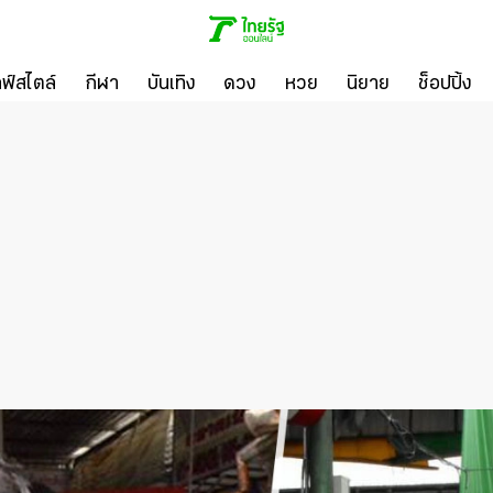
ลฟ์สไตล์
กีฬา
บันเทิง
ดวง
หวย
นิยาย
ช็อปปิ้ง