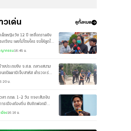
่าวเด่น
ดูทั้งหมด
เด็กหญิงวัย 12 ปี เหยื่อกราดยิง
รงเรียน เผยไม่โทษใคร ขอให้ลูกไป
วามสุข
ชญากรรม
16:45 น.
ร้ายประกบยิง จ.ส.ต. กลางสนาม
งนกปัตตานีเจ็บสาหัส ตำรวจเร่ง
มกำลังล่าตัว
6:20 น.
เวลา กกต. 1-2 วัน แจงเส้นเงิน
การเมืองท้องถิ่น ยันซักฟอกมี
่องโกง สว. แน่
เมือง
16:16 น.