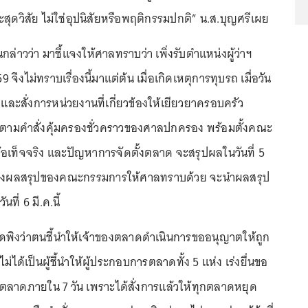
ุดวิสัย ไม่ใช่อุปนิสัยหรือพฤติกรรมปกติ” น.ส.บุญศรีเผย
กล่าวว่า มาชี้แจงให้ศาลทราบว่า เพิ่งรับตำแหน่งผู้ว่าฯ
9 จึงไม่ทราบเรื่องนี้มาแต่ต้น เมื่อเกิดเหตุการทุบรถ เมื่อวัน
นที่และสั่งการหน่วยงานที่เกี่ยวข้องให้เยียวยาครอบครัว
ไปตามคำสั่งคุ้มครองชั่วคราวของศาลปกครอง พร้อมตั้งคณะ
เท็จจริง และปัญหาการจัดตั้งตลาด จะสรุปผลในวันที่ 5
แจ้งผลสรุปของคณะกรรมการให้ศาลทราบด้วย จะนำผลสรุป
ที่ 6 มี.ค.นี้
าดพิงว่าตนชี้นำให้เจ้าของตลาดดำเนินการขออนุญาตให้ถูก
ไม่ได้เป็นผู้ชี้นำให้ผู้ประกอบการตลาดทั้ง 5 แห่ง เร่งยื่นขอ
าดภายใน 7 วัน เพราะได้สั่งการแล้วให้ทุกตลาดหยุด