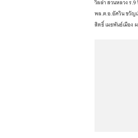
วิลล่า สวนหลวง ร.9 
พล.ต.อ.อัศวิน ขวัญเ
สิทธิ์ เมธพันธ์เมือง