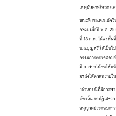
เหตุบันดาลโทสะ และส
ขณะที่ พล.ต.อ.อัศวิน
กทม. เมื่อปี พ.ศ. 255
ที่ 18 ก.พ. ได้ลงพื้
น.ส.บุญศรี ให้เป็น
กรรมการตรวจสอบข้อ
มี.ค. ศาลได้ขอให้
มาส่งให้ศาลทราบในวัน
“ส่วนกรณีที่มีการพ
ต้องนั้น ขอปฏิเสธว่า 
อนุญาตประกอบการตล