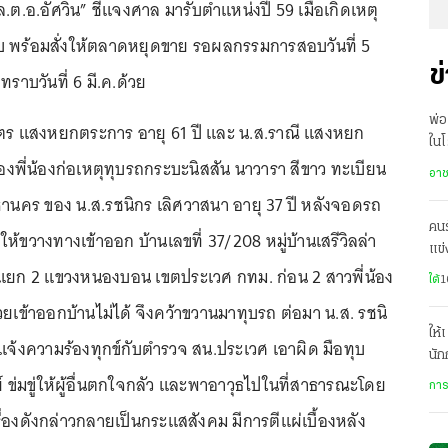
ล.ต.อ.อัศวิน” ชี้แจงศาล มารับตำแหน่งปี 59 เมื่อเกิดเหตุ
พร้อมสั่งให้ตลาดหยุดขาย รอผลกรรมการสอบวันที่ 5
ข
ลทราบวันที่ 6 มี.ค.ด้วย
พ่อ
ัตร แสงหยกตระการ อายุ 61 ปี และ น.ส.ราณี แสงหยก
ในโ
องพี่น้องก่อเหตุทุบรถกระบะนิสสัน นาวารา สีขาว ทะเบียน
มีค
อา
นคร ของ น.ส.รชนิกร เลิศวาสนา อายุ 37 ปี หลังจอดรถ
คน
ให้ขวางทางเข้าออก บ้านเลขที่ 37/208 หมู่บ้านเสรีวิลล่า
แข่
 แยก 2 แขวงหนองบอน เขตประเวศ กทม. ก่อน 2 สาวพี่น้อง
ระด
ใต้
1
ยเข้าออกบ้านไม่ได้ จึงคว้าขวานมาทุบรถ ต่อมา น.ส. รชนิ
ให้
จ้งความร้องทุกข์กับตำรวจ สน.ประเวศ เอาผิด มือทุบ
นัก
เรื
์ ข่มขู่ให้ผู้อื่นตกใจกลัว และพาอาวุธไปในที่สาธารณะโดย
การ
รื่องดังกล่าวกลายเป็นกระแสสังคม มีการตีแผ่เบื้องหลัง