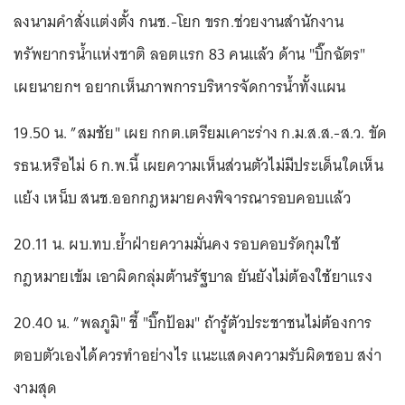
ลงนามคำสั่งแต่งตั้ง กนช.-โยก ขรก.ช่วยงานสำนักงาน
ทรัพยากรน้ำแห่งชาติ ลอตแรก 83 คนแล้ว ด้าน "บิ๊กฉัตร"
เผยนายกฯ อยากเห็นภาพการบริหารจัดการน้ำทั้งแผน
19.50 น. ”สมชัย" เผย กกต.เตรียมเคาะร่าง ก.ม.ส.ส.-ส.ว. ขัด
รธน.หรือไม่ 6 ก.พ.นี้ เผยความเห็นส่วนตัวไม่มีประเด็นใดเห็น
แย้ง เหน็บ สนช.ออกกฎหมายคงพิจารณารอบคอบแล้ว
20.11 น. ผบ.ทบ.ย้ำฝ่ายความมั่นคง รอบคอบรัดกุมใช้
กฎหมายเข้ม เอาผิดกลุ่มต้านรัฐบาล ยันยังไม่ต้องใช้ยาแรง
20.40 น. ”พลภูมิ" ชี้ "บิ๊กป้อม" ถ้ารู้ตัวประชาชนไม่ต้องการ
ตอบตัวเองได้ควรทำอย่างไร แนะแสดงความรับผิดชอบ สง่า
งามสุด