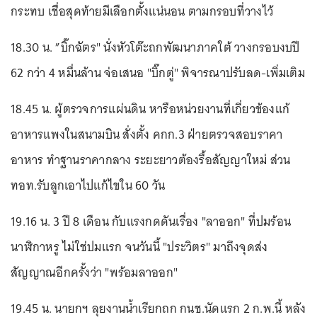
กระทบ เชื่อสุดท้ายมีเลือกตั้งแน่นอน ตามกรอบที่วางไว้
18.30 น. ”บิ๊กฉัตร" นั่งหัวโต๊ะถกพัฒนาภาคใต้ วางกรอบงบปี
62 กว่า 4 หมื่นล้าน จ่อเสนอ "บิ๊กตู่" พิจารณาปรับลด-เพิ่มเติม
18.45 น. ผู้ตรวจการแผ่นดิน หารือหน่วยงานที่เกี่ยวข้องแก้
อาหารแพงในสนามบิน สั่งตั้ง คกก.3 ฝ่ายตรวจสอบราคา
อาหาร ทำฐานราคากลาง ระยะยาวต้องรื้อสัญญาใหม่ ส่วน
ทอท.รับลูกเอาไปแก้ไขใน 60 วัน
19.16 น. 3 ปี 8 เดือน กับแรงกดดันเรื่อง "ลาออก" ที่ปมร้อน
นาฬิกาหรู ไม่ใช่ปมแรก จนวันนี้ "ประวิตร" มาถึงจุดส่ง
สัญญาณอีกครั้งว่า "พร้อมลาออก"
19.45 น. นายกฯ ลุยงานน้ำเรียกถก กนช.นัดแรก 2 ก.พ.นี้ หลัง