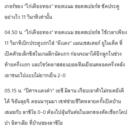
เกอร์ของ "ไก่เดือยทอง" ทอตแนม ฮอตสเปอร์ส ซัดประตู
อย่างไว 11 วินาทีเท่านั้น
04.50 น. "ไก่เดือยทอง" ทอตแนม ฮอตสเปอร์ส ใช้เวลาเพียง
11 วินาทีเบิกประตูแรกใส่ "ผีแดง" แมนเชสเตอร์ ยูไนเต็ด ที่
เปิดตัวอเล็กซิสในเกมลีกนัดแรก ก่อนจะมาได้อีกลูกในช่วง
ท้ายครึ่งแรก และโชว์คลาสสอนบอลทีมเยือนตลอดครึ่งหลัง
เอาชนะไปแบบไม่ยากเย็น 2-0
05.15 น. “ปิศาจแดงดำ” เอซี มิลาน เกือบเอาตัวไม่รอดยังดี
ได้ จิอันลุยจิ ดอนนารุมมา เซฟช่วยชีวิตหลายครั้งเปิดบ้าน
เสมอกับ ลาซิโอ 0-0 ต้องไปลุ้นกันต่อในเลกสองตัดเชือกโคป
ปา อิตาเลีย ที่บ้านของลาซิโอ