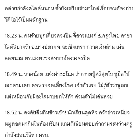
คล้ายกำลังสไลด์หนอน ซ้ำยังเขยิบเข้ามาใกล้เรื่อยจนต้องถ่าย
วิดีโอไว้เป็นหลักฐาน
18.23 น. คนร้ายบุกเดี่ยวควงปืน จี้สาวแบงก์ ธ.กรุงไทย สาขา
โลตัสบางวัว อ.บางปะกง จ.ฉะเชิงเทรา กวาดเงินล้าน เผ่น
ลอยนวล ตร.เร่งตรวจสอบกล้องวงจรปิด
18.49 น. นาคน้อย แห่งคำชะโนด รำถวายปู่ศรีสุทโธ ชูมือใบ้
เลขตามเคย คอหวยจดเสี่ยงโชค เจ้าตัวเผย ไม่รู้ตัวว่าชูเลข
แต่เหมือนกับมีอะไรมาบอกให้ทำ ส่วนตัวไม่เล่นหวย
18.52 น. สงสัยลืมกินข้าวเช้า! นักเรียนสุดหิว คว้าข้าวเหนียว
หมูทอดมากินในห้องเรียน แถมตีเนียนตอบคำถามระหว่างครู
กำลังสอนวิธีหา ครน.