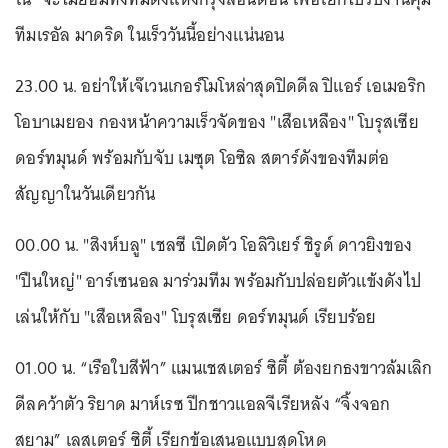
ทีมเรอัล มาดริด ในเร็ววันนี้อย่างแน่นอน
23.00 น. อย่าให้เจ๊เวนเกอร์โมโหล่าสุดปิดดีล ปิแอร์ เอเมอริก
โอบาเมยอง กองหน้าความเร็วจัดของ "เสือเหลือง" โบรุสเซีย
ดอร์ทมุนด์ พร้อมกับจับ เมซุต โอซิล สตาร์ดังของทีมต่อ
สัญญาในวันเดียวกัน
00.00 น. "สิงห์บลู" เชลซี เปิดตัว โอลิวิเยร์ ชิรูด์ ดาวยิงของ
"ปืนใหญ่" อาร์เซนอล มาร่วมทีม พร้อมกับปล่อยตัวแข้งดังไป
เล่นให้กับ "เสือเหลือง" โบรุสเซีย ดอร์ทมุนด์ เรียบร้อย
01.00 น. “เรือใบสีฟ้า” แมนเชสเตอร์ ซิตี้ ต้องยกธงขาวล้มเลิก
ดีลคว้าตัว ริยาด มาห์เรซ ปีกชาวแอลจีเรียหลัง “จิ้งจอก
สยาม” เลสเตอร์ ซิตี้ เรียกข้อเสนอแบบสุดโหด