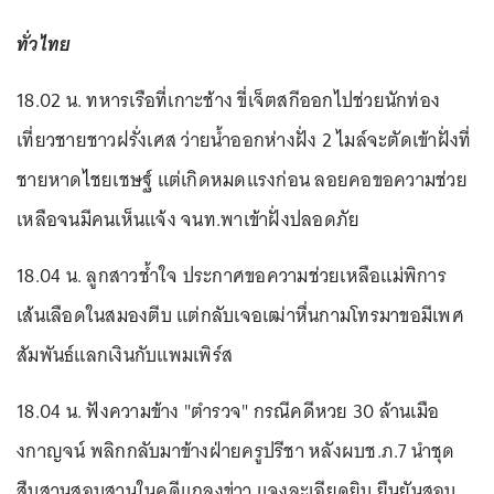
ทั่วไทย
18.02 น. ทหารเรือที่เกาะช้าง ขี่เจ็ตสกีออกไปช่วยนักท่อง
เที่ยวชายชาวฝรั่งเศส ว่ายน้ำออกห่างฝั่ง 2 ไมล์จะตัดเข้าฝั่งที่
ชายหาดไชยเชษฐ์ แต่เกิดหมดแรงก่อน ลอยคอขอความช่วย
เหลือจนมีคนเห็นแจ้ง จนท.พาเข้าฝั่งปลอดภัย
18.04 น. ลูกสาวช้ำใจ ประกาศขอความช่วยเหลือแม่พิการ
เส้นเลือดในสมองตีบ แต่กลับเจอเฒ่าหื่นกามโทรมาขอมีเพศ
สัมพันธ์แลกเงินกับแพมเพิร์ส
18.04 น. ฟังความข้าง "ตำรวจ" กรณีคดีหวย 30 ล้านเมือ
งกาญจน์ พลิกกลับมาข้างฝ่ายครูปรีชา หลังผบช.ภ.7 นำชุด
สืบสวนสอบสวนในคดีแถลงข่าว แจงละเอียดยิบ ยืนยันสอบ