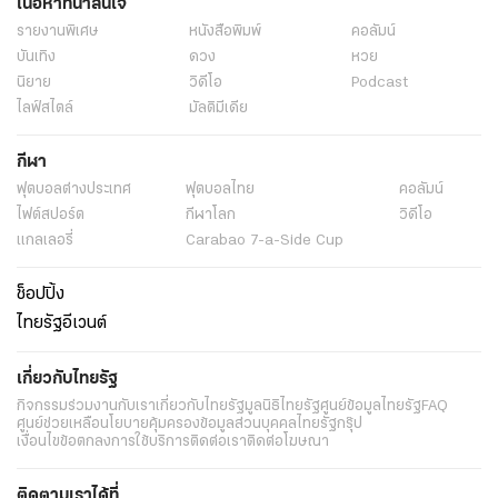
เนื้อหาที่น่าสนใจ
รายงานพิเศษ
หนังสือพิมพ์
คอลัมน์
บันเทิง
ดวง
หวย
นิยาย
วิดีโอ
Podcast
ไลฟ์สไตล์
มัลติมีเดีย
กีฬา
ฟุตบอลต่่างประเทศ
ฟุตบอลไทย
คอลัมน์
ไฟต์สปอร์ต
กีฬาโลก
วิดีโอ
แกลเลอรี่
Carabao 7-a-Side Cup
ช็อปปิ้ง
ไทยรัฐอีเวนต์
เกี่ยวกับไทยรัฐ
กิจกรรม
ร่วมงานกับเรา
เกี่ยวกับไทยรัฐ
มูลนิธิไทยรัฐ
ศูนย์ข้อมูลไทยรัฐ
FAQ
ศูนย์ช่วยเหลือ
นโยบายคุ้มครองข้อมูลส่วนบุคคลไทยรัฐกรุ๊ป
เงื่อนไขข้อตกลงการใช้บริการ
ติดต่อเรา
ติดต่อโฆษณา
ติดตามเราได้ที่