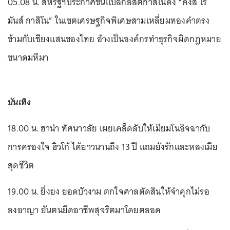
05.08 น. สหรัฐฯประกาศขึ้นแบล็กลิสต์กาสิโนดัง “คิงส์ โร
มันส์ กาสิโน” ในเขตเศรษฐกิจพิเศษสามเหลี่ยมทองคำตรง
ข้ามกับเชียงแสนของไทย อ้างเป็นองค์กรทำธุรกิจผิดกฎหมาย
ขนาดมหึมา
บันเทิง
18.00 น. ฮาน่า ทัศนาวลัย เผยเคล็ดลับให้เมียมโนอิจฉากับ
การครองใจ ฮิวโก้ ได้ยาวนานถึง 13 ปี แถมยังรักและหลงเมีย
สุดชีวิต
19.00 น. ยิ่งยง ยอดบัวงาม ตกใจศาลตัดสินให้จำคุกไม่รอ
ลงอาญา ยันตนยึดอาชีพสุจริตมาโดยตลอด