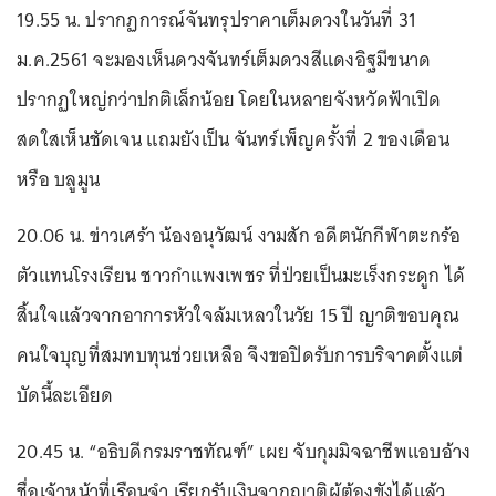
19.55 น. ปรากฏการณ์จันทรุปราคาเต็มดวงในวันที่ 31
ม.ค.2561 จะมองเห็นดวงจันทร์เต็มดวงสีแดงอิฐมีขนาด
ปรากฏใหญ่กว่าปกติเล็กน้อย โดยในหลายจังหวัดฟ้าเปิด
สดใสเห็นชัดเจน แถมยังเป็น จันทร์เพ็ญครั้งที่ 2 ของเดือน
หรือ บลูมูน
20.06 น. ข่าวเศร้า น้องอนุวัฒน์ งามสัก อดีตนักกีฬาตะกร้อ
ตัวแทนโรงเรียน ชาวกำแพงเพชร ที่ป่วยเป็นมะเร็งกระดูก ได้
สิ้นใจแล้วจากอาการหัวใจล้มเหลวในวัย 15 ปี ญาติขอบคุณ
คนใจบุญที่สมทบทุนช่วยเหลือ จึงขอปิดรับการบริจาคตั้งแต่
บัดนี้ละเอียด
20.45 น. “อธิบดีกรมราชทัณฑ์” เผย จับกุมมิจฉาชีพแอบอ้าง
ชื่อเจ้าหน้าที่เรือนจำ เรียกรับเงินจากญาติผู้ต้องขังได้แล้ว