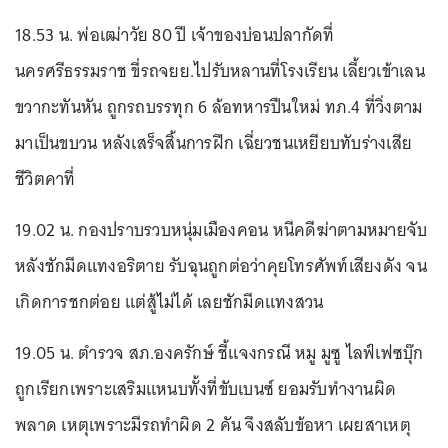
18.53 น. พ่อเฒ่าวัย 80 ปี เจ้าของบ่อนปลากัดที่
นครศรีธรรมราช ขี่รถจยย.ไปรับหลานที่โรงเรียน เลี้ยวเข้าเลน
ขวากะทันหัน ถูกรถบรรทุก 6 ล้อทหารปืนใหม่ ทภ.4 ที่วิ่งตาม
มาเป็นขบวน หลังเสร็จสิ้นการฝึก เฉี่ยวชนเหยียบทับร่างเสีย
ชีวิตคาที่
19.02 น. กองปราบรวบหนุ่มเมืองคอน หนีคดีฆ่าตามหมายจับ
หลังชักมีดแทงอริตาย รับฉุนถูกต่อว่าคุยโทรศัพท์เสียงดัง จน
เกิดการชกต่อย แต่สู้ไม่ได้ เลยชักมีดแทงสวน
19.05 น. ตำรวจ สภ.องครักษ์ ชี้แจงกรณี หมู มูซู ไลฟ์เฟซบุ๊ก
ถูกเรียกเพราะเสริมแหนบทั้งที่ขับเบนซ์ ยอมรับทำงานผิด
พลาด เหตุเพราะมีรถทำผิด 2 คัน จึงสลับข้อหา เผยสาเหตุ