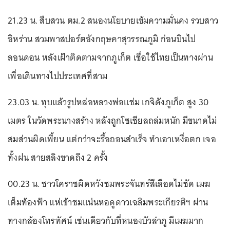
21.23 น. สืบสวน ตม.2 สนองนโยบายเข้มความมั่นคง รวบสาว
อิหร่าน สวมพาสปอร์ตอังกฤษคาสุวรรณภูมิ ก่อนบินไป
ลอนดอน หลังเฝ้าติดตามจากภูเก็ต เชื่อใช้ไทยเป็นทางผ่าน
เพื่อเดินทางไปประเทศที่สาม
23.03 น. ทุบแล้วรูปหล่อหลวงพ่อแช่ม เกจิดังภูเก็ต สูง 30
เมตร ในวัดพระนางสร้าง หลังถูกโซเชียลถล่มหนัก มีขนาดไม่
สมส่วนผิดเพี้ยน แต่กว่าจะรื้อถอนสำเร็จ ทำเอาเหงื่อตก เจอ
ทั้งฝน สายสลิงขาดถึง 2 ครั้ง
00.23 น. ชาวโคราชผิดหวังชมพระจันทร์สีเลือดไม่ชัด เมฆ
เต็มท้องฟ้า แห่เข้าชมแน่นหอดูดาวเฉลิมพระเกียรติฯ ผ่าน
ทางกล้องโทรทัศน์ เช่นเดียวกับที่หนองบัวลำภู มีเมฆมาก