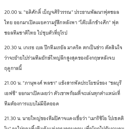
20.00 น. "อดิศักดิ์ เบ็ญจศิริวรรณ" ประธานพัฒนาฟุตซอล
ไทย ออกมาเปิดเผยความรู้สึกหลังพา "โต๊ะเล็กช้างศึก" ฟุต
ซอลทีมชาติไทย ไปชุบตัวที่ยุโรป
20.30 น. เกเรธ เบล ปีกทีมเรอัล มาดริด ตกเป็นข่าว ตัดสินใจ
ว่าจะย้ายไปร่วมทีมยักษ์ใหญ่ลีกสูงสุดของอังกฤษหลังจบ
ฤดูกาลนี้
21.00 น. "ภานุพงศ์ พลซา" แข้งสารพัดประโยชน์ของ "ชลบุรี
เอฟซี" ออกมาเปิดเผยว่า ตัวเขาพร้อมที่จะเล่นทุกตำแหน่งที่
ทีมต้องการแบบไม่มีอิดออด
21.30 น. นายใหญ่ของทีมปิศาจแดงเชื่อว่า "เมาริซิโอ โปเชตติ
โน" จะไม่ยอมทิ้งทีมดังแห่งกรุงลอนดอน เพื่อโยกไปรับงานคุม