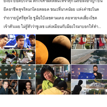
ยิ่งยง ยอดบัวงาม ตกใจศาลตัดสินให้จำคุกไม่รอลงอาญา ยัน
ยึดอาชีพสุจริตมาโดยตลอด ขณะที่นาคน้อย แห่งคำชะโนด
รำถวายปู่ศรีสุทโธ ชูมือใบ้เลขตามเคย คอหวยจดเสี่ยงโชค
เจ้าตัวเผย ไม่รู้ตัวว่าชูเลข แต่เหมือนกับมีอะไรมาบอกให้ทำ...