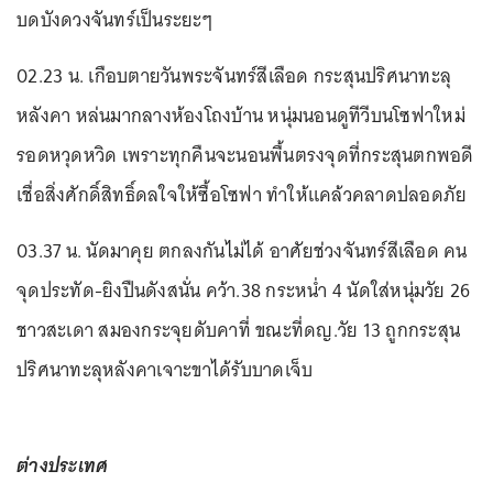
บดบังดวงจันทร์เป็นระยะๆ
02.23 น. เกือบตายวันพระจันทร์สีเลือด กระสุนปริศนาทะลุ
หลังคา หล่นมากลางห้องโถงบ้าน หนุ่มนอนดูทีวีบนโซฟาใหม่
รอดหวุดหวิด เพราะทุกคืนจะนอนพื้นตรงจุดที่กระสุนตกพอดี
เชื่อสิ่งศักดิ์สิทธิ์ดลใจให้ซื้อโซฟา ทำให้แคล้วคลาดปลอดภัย
03.37 น. นัดมาคุย ตกลงกันไม่ได้ อาศัยช่วงจันทร์สีเลือด คน
จุดประทัด-ยิงปืนดังสนั่น คว้า.38 กระหน่ำ 4 นัดใส่หนุ่มวัย 26
ชาวสะเดา สมองกระจุยดับคาที่ ขณะที่ดญ.วัย 13 ถูกกระสุน
ปริศนาทะลุหลังคาเจาะขาได้รับบาดเจ็บ
ต่างประเทศ