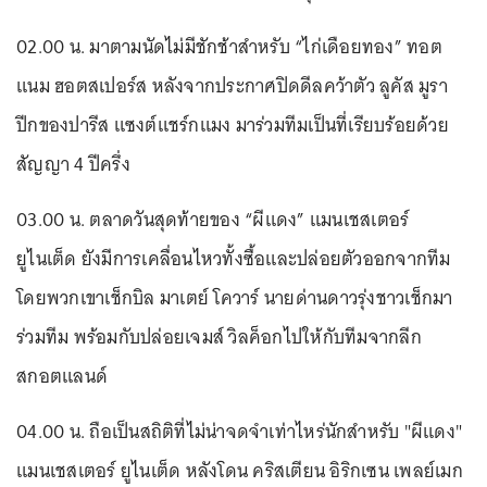
02.00 น. มาตามนัดไม่มีชักช้าสำหรับ “ไก่เดือยทอง” ทอต
แนม ฮอตสเปอร์ส หลังจากประกาศปิดดีลคว้าตัว ลูคัส มูรา
ปีกของปารีส แซงต์แชร์กแมง มาร่วมทีมเป็นที่เรียบร้อยด้วย
สัญญา 4 ปีครึ่ง
03.00 น. ตลาดวันสุดท้ายของ “ผีแดง” แมนเชสเตอร์
ยูไนเต็ด ยังมีการเคลื่อนไหวทั้งซื้อและปล่อยตัวออกจากทีม
โดยพวกเขาเช็กบิล มาเตย์ โควาร์ นายด่านดาวรุ่งชาวเช็กมา
ร่วมทีม พร้อมกับปล่อยเจมส์ วิลค็อกไปให้กับทีมจากลีก
สกอตแลนด์
04.00 น. ถือเป็นสถิติที่ไม่น่าจดจำเท่าไหร่นักสำหรับ "ผีแดง"
แมนเชสเตอร์ ยูไนเต็ด หลังโดน คริสเตียน อิริกเซน เพลย์เมก