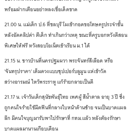
พร้อมฝากเตือนอย่าหลงเชื่อเด็ดขาด
21.00 น. แม่เด็ก ป.6 ที่ชลบุรี โผเข้ากอดขอโทษครูประจำชั้น
หลังอัดคลิปด่า ตีเด็ก ทำเกินกว่าเหตุ ขณะที่ครูบอกหวังดีสอน
พิเศษให้ฟรี หวังสอบโอเน็ตเข้าเรียน ม.1 ได้
21.15 น. ชาวบ้านที่นครปฐมผวา พระจันทร์สีเลือด หรือ
'จันทรุปราคา' เต็มดวงแบบซุปเปอร์บลูมูน แห่เข้าวัด
สว่างอารมณ์ ไหว้พระราหู แก้ร้ายกลายเป็นดี
21.17 น. เจ้าวันเด็กสุนัขพันธุ์ไทย เพศผู้ สีน้ำตาล อายุ 3 ปี ซึ่ง
ถูกคนใจร้ายใช้มีดฟันที่กลางใบหน้าด้านซ้าย จนเป็นบาดแผล
ลึก มีคนใจบุญมารับพาไปรักษาที่ กทม.แล้ว หลังต้องรักษา
บาดแผลมานานเกือบเดือน