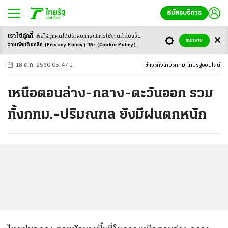
สมัครบริการ
เราใช้คุ้กกี้
เพื่อให้ทุกคนได้ประสบ
การณ์การใช้งานที่ดียิ่งขึ้น
+
ก
ก
-ก
รับทราบ
อ่านเพิ่มเติมคลิก
(Privacy Policy)
และ
(Cookie Policy)
18 ต.ค. 2560 05:47 น.
ข่าว
ทั่วไทย
กทม.
ไทยรัฐออนไลน์
เหนือตอนล่าง-กลาง-ตะวันออก รวม
ทั้งกทม.-ปริมณฑล ยังมีฝนตกหนัก
...