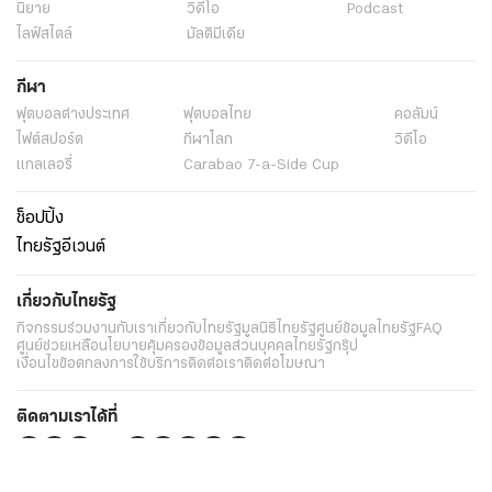
นิยาย
วิดีโอ
Podcast
ไลฟ์สไตล์
มัลติมีเดีย
กีฬา
ฟุตบอลต่่างประเทศ
ฟุตบอลไทย
คอลัมน์
ไฟต์สปอร์ต
กีฬาโลก
วิดีโอ
แกลเลอรี่
Carabao 7-a-Side Cup
ช็อปปิ้ง
ไทยรัฐอีเวนต์
เกี่ยวกับไทยรัฐ
กิจกรรม
ร่วมงานกับเรา
เกี่ยวกับไทยรัฐ
มูลนิธิไทยรัฐ
ศูนย์ข้อมูลไทยรัฐ
FAQ
ศูนย์ช่วยเหลือ
นโยบายคุ้มครองข้อมูลส่วนบุคคลไทยรัฐกรุ๊ป
เงื่อนไขข้อตกลงการใช้บริการ
ติดต่อเรา
ติดต่อโฆษณา
ติดตามเราได้ที่