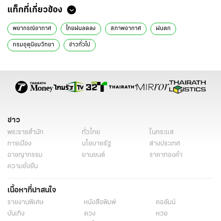
แท็กที่เกี่ยวข้อง
พยากรณ์อากาศ
ไทยฝนลดลง
สภาพอากาศ
ฝนตก
กรมอุตุนิยมวิทยา
ข่าวทั่วไป
ข่าว
พระราชสำนัก
ทั่วไทย
ในกระแส
การเมือง
นโยบายรัฐ
ต่างประเทศ
อาชญากรรม
ยานยนต์
ราคาทองคำ
ความยั่งยืน
เนื้อหาที่น่าสนใจ
รายงานพิเศษ
หนังสือพิมพ์
คอลัมน์
บันเทิง
ดวง
หวย