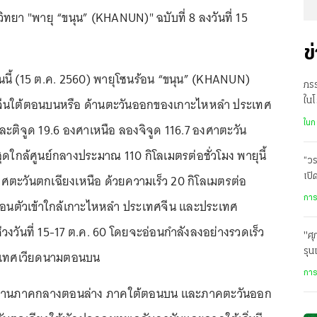
ทยา "พายุ “ขนุน” (KHANUN)" ฉบับที่ 8 ลงวันที่ 15
ข
วันนี้ (15 ต.ค. 2560) พายุโซนร้อน “ขนุน” (KHANUN)
ภรร
จีนใต้ตอนบนหรือ ด้านตะวันออกของเกาะไหหลำ ประเทศ
ในโ
ใจแ
ในก
ี่ ละติจูด 19.6 องศาเหนือ ลองจิจูด 116.7 องศาตะวัน
ดใกล้ศูนย์กลางประมาณ 110 กิโลเมตรต่อชั่วโมง พายุนี้
“วร
ิศตะวันตกเฉียงเหนือ ด้วยความเร็ว 20 กิโลเมตรต่อ
เปิ
พบ 
การ
ลื่อนตัวเข้าใกล้เกาะไหหลำ ประเทศจีน และประเทศ
งวันที่ 15-17 ต.ค. 60 โดยจะอ่อนกำลังลงอย่างรวดเร็ว
"ศ
รุน
งประเทศเวียดนามตอนบน
การ
าดผ่านภาคกลางตอนล่าง ภาคใต้ตอนบน และภาคตะวันออก