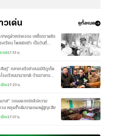
่าวเด่น
ดูทั้งหมด
ยาครูฝ่ายปกครอง เหยื่อกราดยิง
รงเรียน โพสต์เศร้า เป็นวันที่
ตกสลายที่สุด
ระแส
17:33 น.
ศิษฎ์” ทลายเครือข่ายนอมินีภูเก็ต
ดโรงเรียนนานาชาติ-ร้านอาหาร
361 บริษัทฮุบที่ดินผิดกฎหมาย
เมือง
17:20 น.
ุภมาส" วอนงดแชร์คลิปความ
แรง หยุดซ้ำเติมบาดแผลผู้สูญเสีย
เมือง
17:07 น.