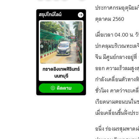
ประกาศกรมอุตุนิยมวิ
สรุปไทม์ไลน์
ตุลาคม 2560
เมื่อเวลา 04.00 น. 
ปกคลุมบริเวณทะเล
จีน มีศูนย์กลางอยู่ท
ออก ความเร็วลมสูงสุ
กราดยิงเทพศิรินทร์
นนทบุรี
กำลังเคลื่อนตัวทางท
ติดตาม
ชั่วโมง คาดว่าจะเค
เวียดนามตอนบนในช่ว
เมื่อเคลื่อนขึ้นฝั่
อนึ่ง ร่องมรสุมพ