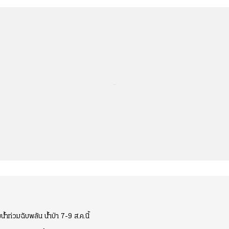
...
ำท่วมฉับพลัน น้ำป่า 7-9 ส.ค.นี้