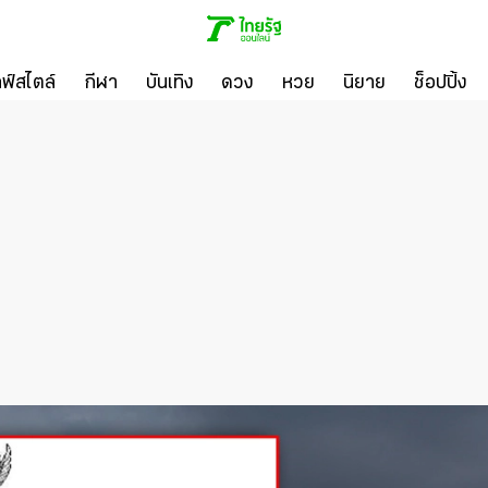
ลฟ์สไตล์
กีฬา
บันเทิง
ดวง
หวย
นิยาย
ช็อปปิ้ง