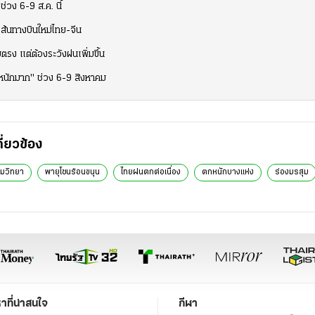
ช่วง 6-9 ส.ค. นี้
ดเส้นทางบินใหม่ไทย-จีน
รง แต่ต้องระวังฝนเพิ่มขึ้น
งหนักมาก" ช่วง 6-9 สิงหาคม
กี่ยวข้อง
ยมวิทยา
พายุโซนร้อนขนุน
ไทยฝนตกต่อเนื่อง
ตกหนักบางแห่ง
ร่องมรสุม
หาที่น่าสนใจ
กีฬา