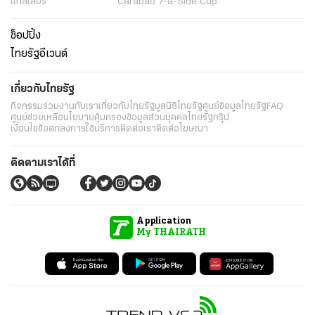
แกลเลอรี่
Carabao 7-a-Side Cup
ช็อปปิ้ง
ไทยรัฐอีเวนต์
เกี่ยวกับไทยรัฐ
กิจกรรม
ร่วมงานกับเรา
เกี่ยวกับไทยรัฐ
มูลนิธิไทยรัฐ
ศูนย์ข้อมูลไทยรัฐ
FAQ
ศูนย์ช่วยเหลือ
นโยบายคุ้มครองข้อมูลส่วนบุคคลไทยรัฐกรุ๊ป
เงื่อนไขข้อตกลงการใช้บริการ
ติดต่อเรา
ติดต่อโฆษณา
ติดตามเราได้ที่
Application
My THAIRATH