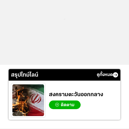
...
สรุปไทม์ไลน์
ดูทั้งหมด
สงครามตะวันออกกลาง
ติดตาม