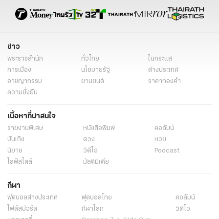
ข่าว
พระราชสำนัก
ทั่วไทย
ในกระแส
การเมือง
นโยบายรัฐ
ต่างประเทศ
อาชญากรรม
ยานยนต์
ราคาทองคำ
ความยั่งยืน
เนื้อหาที่น่าสนใจ
รายงานพิเศษ
หนังสือพิมพ์
คอลัมน์
บันเทิง
ดวง
หวย
นิยาย
วิดีโอ
Podcast
ไลฟ์สไตล์
มัลติมีเดีย
กีฬา
ฟุตบอลต่่างประเทศ
ฟุตบอลไทย
คอลัมน์
ไฟต์สปอร์ต
กีฬาโลก
วิดีโอ