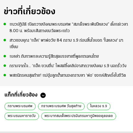
ข่าวที่เกี่ยวข้อง
แนวปฏิบัติ เปิดถวายบังคมพระบรมศพ “สมเด็จพระพันปีหลวง” ตั้งแต่เวลา
8.00 น. พร้อมเส้นทางชมวัดพระแก้ว
สาวขอบคุณ 'แฮ็ค' พาพ่อวัย 84 กราบ ร.9 ก่อนสิ้นใจบอก 'ในหลวง' มา
เยี่ยม
เบลล่า กับภาพและความรู้สึกสุดบรรยายที่พูดแทนคนไทย
กราบจากใจ... ‘แฮ็ค ชวนชื่น’ โพสต์ซึ้งคลิปอาสาถวายบังคม ร.9 นอกรั้ววัง
พสกนิกรคนสุดท้าย! แม่อุ้มลูกน้ำตานองกราบลา ‘พ่อ’ ขอแค่สักครั้งในชีวิต
แท็กที่เกี่ยวข้อง
กราบพระบรมศพ
กราบพระบรมศพ วันสุดท้าย
ในหลวง ร.9
พระบรมมหาราชวัง
พระบาทสมเด็จพระปรมินทรมหาภูมิพลอดุลยเดช
ข่าวทั่วไป