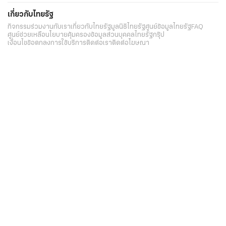
เกี่ยวกับไทยรัฐ
กิจกรรม
ร่วมงานกับเรา
เกี่ยวกับไทยรัฐ
มูลนิธิไทยรัฐ
ศูนย์ข้อมูลไทยรัฐ
FAQ
ศูนย์ช่วยเหลือ
นโยบายคุ้มครองข้อมูลส่วนบุคคลไทยรัฐกรุ๊ป
เงื่อนไขข้อตกลงการใช้บริการ
ติดต่อเรา
ติดต่อโฆษณา
ติดตามเราได้ที่
Application
My THAIRATH