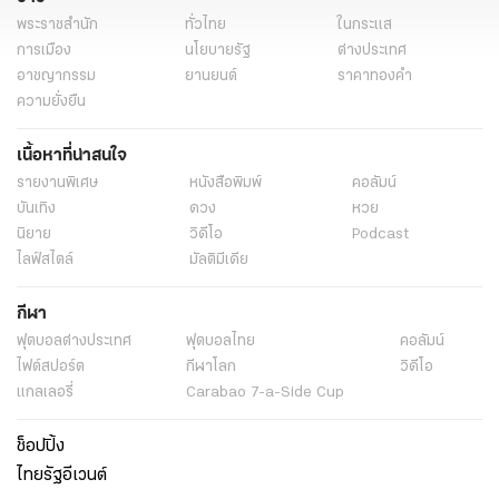
พระราชสำนัก
ทั่วไทย
ในกระแส
การเมือง
นโยบายรัฐ
ต่างประเทศ
อาชญากรรม
ยานยนต์
ราคาทองคำ
ความยั่งยืน
เนื้อหาที่น่าสนใจ
รายงานพิเศษ
หนังสือพิมพ์
คอลัมน์
บันเทิง
ดวง
หวย
นิยาย
วิดีโอ
Podcast
ไลฟ์สไตล์
มัลติมีเดีย
กีฬา
ฟุตบอลต่่างประเทศ
ฟุตบอลไทย
คอลัมน์
ไฟต์สปอร์ต
กีฬาโลก
วิดีโอ
แกลเลอรี่
Carabao 7-a-Side Cup
ช็อปปิ้ง
ไทยรัฐอีเวนต์