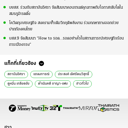
บยสส. ร่วมกับสถาบันอิศรา จัดสัมมนาคอนเทนต์คุณภาพกับโอกาสเติบโตใน
สมรภูมิเรตติ้ง
โควิดทุบเศรษฐกิจ สงครามซ้ำเติมวิกฤติพลังงาน ร่วมถกหาทางออกช่วย
ปากท้องคนไทย
บสส.9 จัดสัมมนา “How to รอด…รอดอย่างไรในสถานการณ์เศรษฐกิจร้อน
การเมืองแรง”
แท็กที่เกี่ยวข้อง
สถาบันอิศรา
แถลงการณ์
ประสงค์ เลิศรัตนวิสุทธิ์
ดูหมิ่น เกลียดชัง
ดำเนินคดี อาญา-แพ่ง
ข่าวทั่วไป
ข่าว