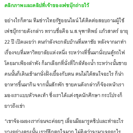
คลิกภาพและคลิปที่เจ้าของเฟซบุ๊กถ่ายไว้
อย่างไรก็ตาม ทีมข่าวไทยรัฐออนไลน์ ได้ติดต่อสอบถามผู้ใช้
เฟซบุ๊กรายดังกล่าว ทราบชื่อคือ น.ส.จุฑาทิพย์ แก้วสาตร์ อายุ
22 ปี เปิดเผยว่า ตนกำลังจะกลับบ้านที่มหาชัย หลังจากมาทำ
เรื่องจบที่มหาวิทยาลัยแห่งหนึ่ง ระหว่างที่ขึ้นมานั่งบนตู้รถไฟ
โดยมาเพียงลำพัง ก็มาเลือกที่นั่งที่ใกล้ห้องน้ำ ระหว่างนั้นชาย
คนนั้นก็เดินเข้ามานั่งฝั่งเยื้องกับตน ตนไม่ได้สนใจอะไร ก็นำ
อาหารขึ้นมากิน จากนั้นสักพัก ชายคนดังกล่าวก็จ้องหน้าเรา
มองเราแบบหัวจดเท้า ซึ่งเราได้แต่งชุดนักศึกษา กระโปรงก็
ยาวถึงเข่า
“เขาจ้องมองเราก่อนจะค่อยๆ เลื่อนมือมารูดซิปและทำอะไร
บางอย่างตรงนั้น เรารู้สึกตกใจมาก ไม่คิดว่าจะมาเจออะไร