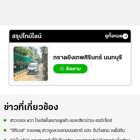
สรุปไทม์ไลน์
ดูทั้งหมด
กราดยิงเทพศิรินทร์ นนทบุรี
ติดตาม
ข่าวที่เกี่ยวข้อง
สาวเอนฯ ผวา โรคจิตในคราบลูกค้า คอลเสียวป่วน-ขอมีเซ็กซ์
"บีทีเอส" แจงเหตุ สาวถูกลวนลามบนสถานี รปภ. รีบวิ่งตาม แต่ไม่ทัน