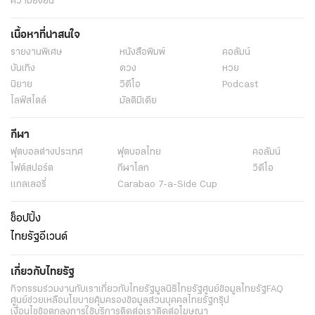
ความยั่งยืน
เนื้อหาที่น่าสนใจ
รายงานพิเศษ
หนังสือพิมพ์
คอลัมน์
บันเทิง
ดวง
หวย
นิยาย
วิดีโอ
Podcast
ไลฟ์สไตล์
มัลติมีเดีย
กีฬา
ฟุตบอลต่่างประเทศ
ฟุตบอลไทย
คอลัมน์
ไฟต์สปอร์ต
กีฬาโลก
วิดีโอ
แกลเลอรี่
Carabao 7-a-Side Cup
ช็อปปิ้ง
ไทยรัฐอีเวนต์
เกี่ยวกับไทยรัฐ
กิจกรรม
ร่วมงานกับเรา
เกี่ยวกับไทยรัฐ
มูลนิธิไทยรัฐ
ศูนย์ข้อมูลไทยรัฐ
FAQ
ศูนย์ช่วยเหลือ
นโยบายคุ้มครองข้อมูลส่วนบุคคลไทยรัฐกรุ๊ป
เงื่อนไขข้อตกลงการใช้บริการ
ติดต่อเรา
ติดต่อโฆษณา