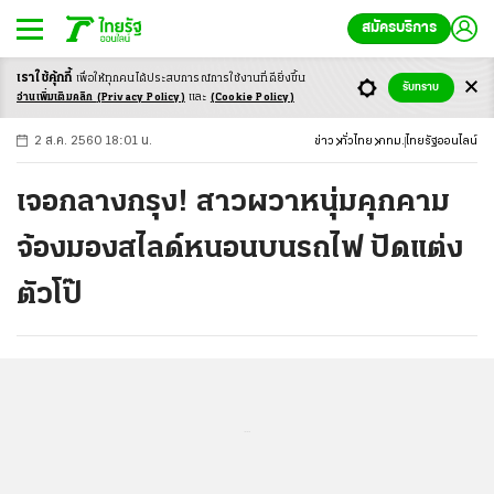
สมัครบริการ
เราใช้คุ้กกี้
เพื่อให้ทุกคนได้ประสบ
การณ์การใช้งานที่ดียิ่งขึ้น
+
ก
ก
-ก
รับทราบ
อ่านเพิ่มเติมคลิก
(Privacy Policy)
และ
(Cookie Policy)
2 ส.ค. 2560 18:01 น.
ข่าว
ทั่วไทย
กทม.
ไทยรัฐออนไลน์
เจอกลางกรุง! สาวผวาหนุ่มคุกคาม
จ้องมองสไลด์หนอนบนรถไฟ ปัดแต่ง
ตัวโป๊
...