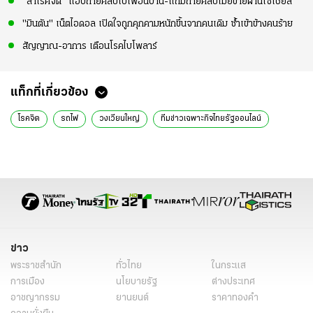
"ล่าโรคจิต" แอบถ่ายคลิปโป๊เพื่อนบ้าน-แถมถ่ายคลิปเมียขายผ่านโซเชียล
"มินตัน" เน็ตไอดอล เปิดใจถูกคุกคามหนักขึ้นจากคนเดิม ซ้ำเข้าข้างคนร้าย
สัญญาณ-อาการ เตือนโรคไบโพลาร์
แท็กที่เกี่ยวข้อง
โรคจิต
รถไฟ
วงเวียนใหญ่
ทีมข่าวเฉพาะกิจไทยรัฐออนไลน์
ข่าว
พระราชสำนัก
ทั่วไทย
ในกระแส
การเมือง
นโยบายรัฐ
ต่างประเทศ
อาชญากรรม
ยานยนต์
ราคาทองคำ