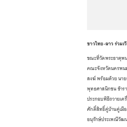
ชาวไทย-ลาว ร่วมเว
ขณะที่วัดพระธาตุพ
คณะจังหวัดนครพนม 
สงฆ์ พร้อมด้วย นาย
พุทธศาสนิกชน ข้าร
ประกอบพิธีถวายเครื
ศักดิ์สิทธิ์คู่บ้านคู
อนุรักษ์ประเพณีวัฒ