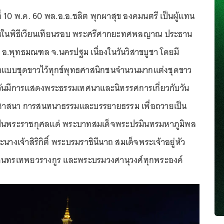
นที่ 10 พ.ค. 60 พล.อ.อ.ชลิต พุกผาสุข องคมนตรี เป็นผู้แทน
านในพิธีเวียนเทียนรอบ พระศรีศากยะทศพลญาณ ประธาน
อ.พุทธมณฑล จ.นครปฐม เนื่องในวันวิสาขบูชา โดยมี
องแบบชุดขาวไว้ทุกข์พุทธศาสนิกชนจำนวนมากแต่งชุดขาว
ั้งวันมีการแสดงพระธรรมเทศนาและนิทรรศการเกี่ยวกับวัน
าสนา การสนทนาธรรมและบรรยายธรรม เพื่อถวายเป็น
ป็นพระราชกุศลแด่ พระบาทสมเด็จพระปรมินทรมหาภูมิพล
างเจ้าสิริกิติ์ พระบรมราชินีนาถ สมเด็จพระเจ้าอยู่หัว
ินทรเทพยวรางกูร และพระบรมวงศานุวงศ์ทุกพระองค์