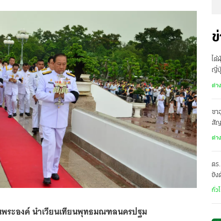
ข
ไต้
ญี่
อพ
ต่า
ซาอ
สั
เดี
ต่า
ตร.
ขัง
อั
ทั่ว
ทนพระองค์ นำเวียนเทียนพุทธมณฑลนครปฐม