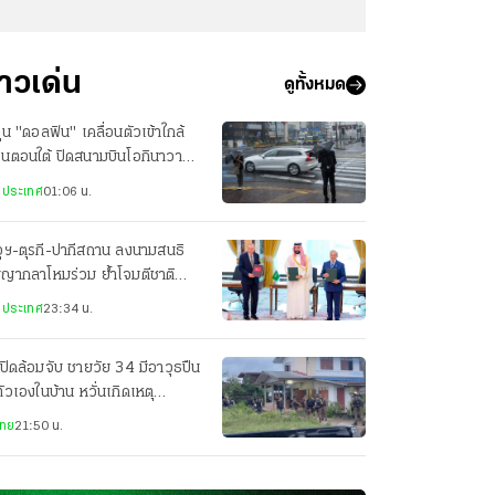
่าวเด่น
ดูทั้งหมด
ฝุ่น "ดอลฟิน" เคลื่อนตัวเข้าใกล้
ปุ่นตอนใต้ ปิดสนามบินโอกินาวา
ยพประชาชน-เจ็บ 3 ราย
งประเทศ
01:06 น.
ุฯ-ตุรกี-ปากีสถาน ลงนามสนธิ
ญญากลาโหมร่วม ย้ำโจมตีชาติ
ยวเท่ากับโจมตีทั้ง 3 ประเทศ
งประเทศ
23:34 น.
ปิดล้อมจับ ชายวัย 34 มีอาวุธปืน
ตัวเองในบ้าน หวั่นเกิดเหตุ
นตราย
ไทย
21:50 น.