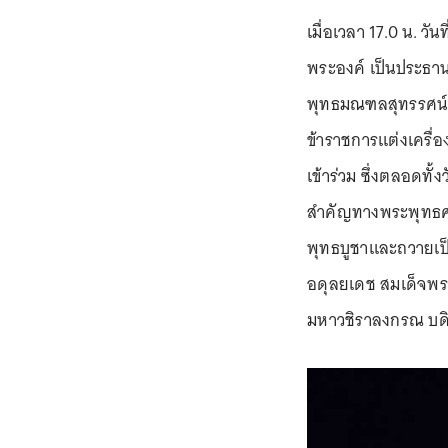
เมื่อเวลา 17.0 น. วั
พระองค์ เป็นประธ
พุทธมณฑลสุทรรศน์ 
ข้าราชการแต่งเครื่
เข้าร่วม ซึ่งตลอดท
สำคัญทางพระพุทธศ
พุทธบูชาและถวายเ
อดุลยเดช สมเด็จพระน
มหาวชิราลงกรณ บด