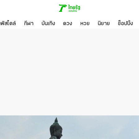
ลฟ์สไตล์
กีฬา
บันเทิง
ดวง
หวย
นิยาย
ช็อปปิ้ง