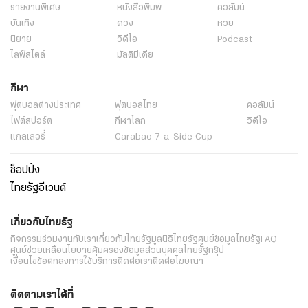
รายงานพิเศษ
หนังสือพิมพ์
คอลัมน์
บันเทิง
ดวง
หวย
นิยาย
วิดีโอ
Podcast
ไลฟ์สไตล์
มัลติมีเดีย
กีฬา
ฟุตบอลต่่างประเทศ
ฟุตบอลไทย
คอลัมน์
ไฟต์สปอร์ต
กีฬาโลก
วิดีโอ
แกลเลอรี่
Carabao 7-a-Side Cup
ช็อปปิ้ง
ไทยรัฐอีเวนต์
เกี่ยวกับไทยรัฐ
กิจกรรม
ร่วมงานกับเรา
เกี่ยวกับไทยรัฐ
มูลนิธิไทยรัฐ
ศูนย์ข้อมูลไทยรัฐ
FAQ
ศูนย์ช่วยเหลือ
นโยบายคุ้มครองข้อมูลส่วนบุคคลไทยรัฐกรุ๊ป
เงื่อนไขข้อตกลงการใช้บริการ
ติดต่อเรา
ติดต่อโฆษณา
ติดตามเราได้ที่