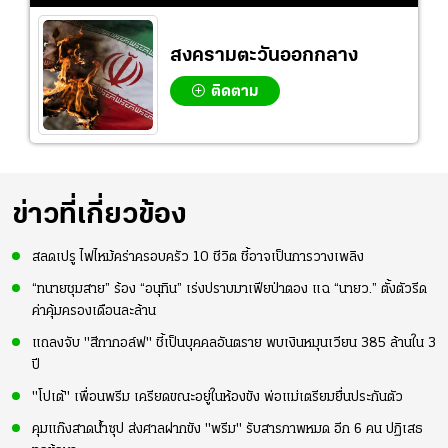
สงครามตะวันออกกลาง
ติดตาม
ข่าวที่เกี่ยวข้อง
สลดเปรู ไฟไหม้คร่าครอบครัว 10 ชีวิต ชี้อาจเป็นการวางเพลิง
“ทนายชุมสาย” ร้อง “อนุทิน” เร่งปราบมาเฟียป่าตอง แฉ “นายว.” ตั้งตัวรีด
ค่าคุ้มครองเดือนละล้าน
แถลงจับ "สีกากอล์ฟ" ชี้เป็นบุคคลอันตราย พบเงินหมุนเวียน 385 ล้านใน 3
ปี
"โปเต้" เพื่อนพรีม เครียดขณะอยู่ในห้องขัง พ่อแม่เตรียมยื่นประกันตัว
คุมแก๊งสาดน้ำซุป ส่งศาลฝากขัง "พรีม" รับสารภาพหมด อีก 6 คน ปฏิเสธ