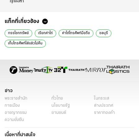
ทุกข้อหา
แท็กที่เกี่ยวข้อง
กรรโชกทรัพย์
เรียกค่าไถ่
ค่าไถ่โทรศัพท์มือถือ
ชลบุรี
เก็บโทรศัพท์ได้แล้วไม่คืน
ข่าว
พระราชสำนัก
ทั่วไทย
ในกระแส
การเมือง
นโยบายรัฐ
ต่างประเทศ
อาชญากรรม
ยานยนต์
ราคาทองคำ
ความยั่งยืน
เนื้อหาที่น่าสนใจ