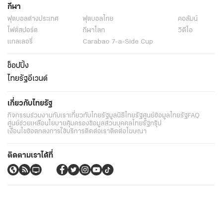
กีฬา
ฟุตบอลต่่างประเทศ
ฟุตบอลไทย
คอลัมน์
ไฟต์สปอร์ต
กีฬาโลก
วิดีโอ
แกลเลอรี่
Carabao 7-a-Side Cup
ช็อปปิ้ง
ไทยรัฐอีเวนต์
เกี่ยวกับไทยรัฐ
กิจกรรม
ร่วมงานกับเรา
เกี่ยวกับไทยรัฐ
มูลนิธิไทยรัฐ
ศูนย์ข้อมูลไทยรัฐ
FAQ
ศูนย์ช่วยเหลือ
นโยบายคุ้มครองข้อมูลส่วนบุคคลไทยรัฐกรุ๊ป
เงื่อนไขข้อตกลงการใช้บริการ
ติดต่อเรา
ติดต่อโฆษณา
ติดตามเราได้ที่
Application
My THAIRATH