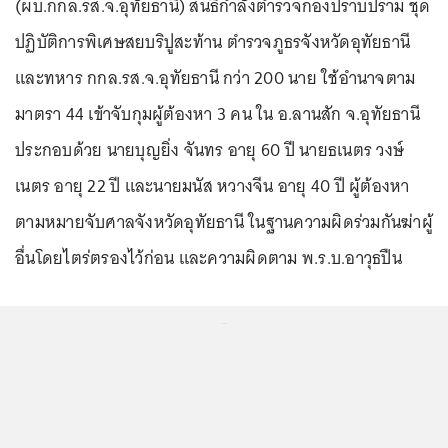
(ผบ.กกล.รส.จ.อุทัยธานี) สนธิกำลังตำรวจกองปราบปราม ชุด
ปฏิบัติการพิเศษสยบริปูสะท้าน ตำรวจภูธรจังหวัดอุทัยธานี
และทหาร กกล.รส.จ.อุทัยธานี กว่า 200 นาย ใช้อำนาจตาม
มาตรา 44 เข้าจับกุมผู้ต้องหา 3 คน ใน อ.ลานสัก จ.อุทัยธานี
ประกอบด้วย นายบุญยิ่ง จันทร อายุ 60 ปี นายธเนตร วงษ์
เนตร อายุ 22 ปี และนายมนัส หวางจีน อายุ 40 ปี ผู้ต้องหา
ตามหมายจับศาลจังหวัดอุทัยธานี ในฐานความผิดร่วมกันฆ่าผู้
อื่นโดยไตร่ตรองไว้ก่อน และความผิดตาม พ.ร.บ.อาวุธปืน
...