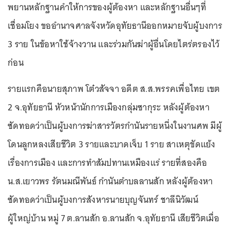
พยานหลักฐานคำให้การของผู้ต้องหา และหลักฐานอื่นๆที่
เชื่อมโยง ขออำนาจศาลจังหวัดอุทัยธานีออกหมายจับผู้บงการ
3 ราย ในข้อหาใช้จ้างวาน และร่วมกันฆ่าผู้อื่นโดยไตร่ตรองไว้
ก่อน
รายแรกคือนายสุภาพ โต๋วสัจจา อดีต ส.ส.พรรคเพื่อไทย เขต
2 จ.อุทัยธานี หัวหน้านักการเมืองกลุ่มซากุระ หลังผู้ต้องหา
ซัดทอดว่าเป็นผู้บงการฆ่าสารวัตรกำนันรายหนึ่งในงานศพ มีผู้
โดนลูกหลงเสียชีวิต 3 รายและบาดเจ็บ 1 ราย สาเหตุขัดแย้ง
เรื่องการเมือง และการทำสัมปทานเหมืองแร่ รายที่สองคือ
น.ส.เยาวพร รัตนมณีพันธ์ กำนันตำบลลานสัก หลังผู้ต้องหา
ซัดทอดว่าเป็นผู้บงการสังหารนายบุญจันทร์ ชาลีนิวัฒน์
ผู้ใหญ่บ้าน หมู่ 7 ต.ลานสัก อ.ลานสัก จ.อุทัยธานี เสียชีวิตเมื่อ