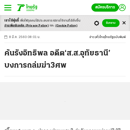
สมัครบริการ
เราใช้คุ้กกี้
เพื่อให้ทุกคนได้ประสบ
การณ์การใช้งานที่ดียิ่งขึ้น
+
ก
ก
-ก
รับทราบ
อ่านเพิ่มเติมคลิก
(Privacy Policy)
และ
(Cookie Policy)
8 มี.ค. 2560 08:01 น.
ข่าว
ทั่วไทย
ไทยรัฐฉบับพิมพ์
ค้นรังอิทธิพล อดีต‘ส.ส.อุทัยธานี’
บงการถล่มฆ่า3ศพ
...