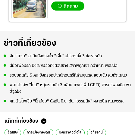
ติดตาม
ข่าวที่เกี่ยวข้อง
จับ "แซม" ฆ่ายัดถังถ่วงน้ำ "เจี่ย" ตำรวจตั้ง 3 ข้อหาหนัก
ฝีมือเพื่อนรัก ยิงเซียนวัวทิ้งสวนยาง สภาพคุกเข่า คว่ำหน้า พนมมือ
รวบยกแก๊ง 5 คน ยิงกรอกปากนักดนตรีที่ด่านขุนทด สอบเข้ม คุมทำแผนฯ
พบแล้วศพ "ไกด์" หนุ่มหายตัว 3 เดือน แฟน-พี่ LGBTQ สารภาพลงมือ พา
ชี้จุดฝัง
ศท.ล้างไพ่เขี่ย "บิ๊กน้อย" นัดต้น มิ.ย. ดัน "ธรรมนัส" ผงาดยึด หน.พรรค
แท็กที่เกี่ยวข้อง
ขัดแย้ง
การเมืองท้องถิ่น
ยิงกราดวงไฮโล
อุทัยธานี