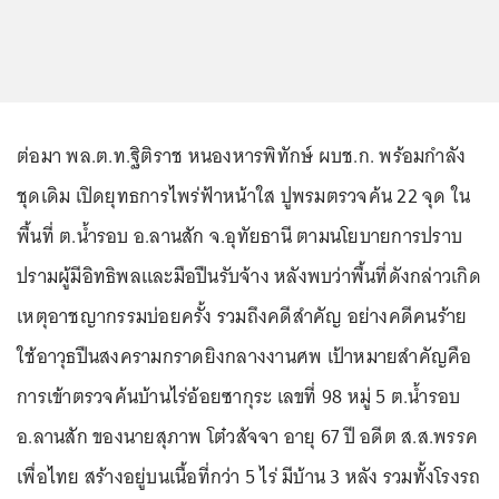
ต่อมา พล.ต.ท.ฐิติราช หนองหารพิทักษ์ ผบช.ก. พร้อมกำลัง
ชุดเดิม เปิดยุทธการไพร่ฟ้าหน้าใส ปูพรมตรวจค้น 22 จุด ใน
พื้นที่ ต.น้ำรอบ อ.ลานสัก จ.อุทัยธานี ตามนโยบายการปราบ
ปรามผู้มีอิทธิพลและมือปืนรับจ้าง หลังพบว่าพื้นที่ดังกล่าวเกิด
เหตุอาชญากรรมบ่อยครั้ง รวมถึงคดีสำคัญ อย่างคดีคนร้าย
ใช้อาวุธปืนสงครามกราดยิงกลางงานศพ เป้าหมายสำคัญคือ
การเข้าตรวจค้นบ้านไร่อ้อยซากุระ เลขที่ 98 หมู่ 5 ต.น้ำรอบ
อ.ลานสัก ของนายสุภาพ โต๋วสัจจา อายุ 67 ปี อดีต ส.ส.พรรค
เพื่อไทย สร้างอยู่บนเนื้อที่กว่า 5 ไร่ มีบ้าน 3 หลัง รวมทั้งโรงรถ