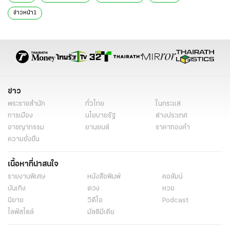
ข่าวหน้า1
ข่าว
พระราชสำนัก
ทั่วไทย
ในกระแส
การเมือง
นโยบายรัฐ
ต่างประเทศ
อาชญากรรม
ยานยนต์
ราคาทองคำ
ความยั่งยืน
เนื้อหาที่น่าสนใจ
รายงานพิเศษ
หนังสือพิมพ์
คอลัมน์
บันเทิง
ดวง
หวย
นิยาย
วิดีโอ
Podcast
ไลฟ์สไตล์
มัลติมีเดีย