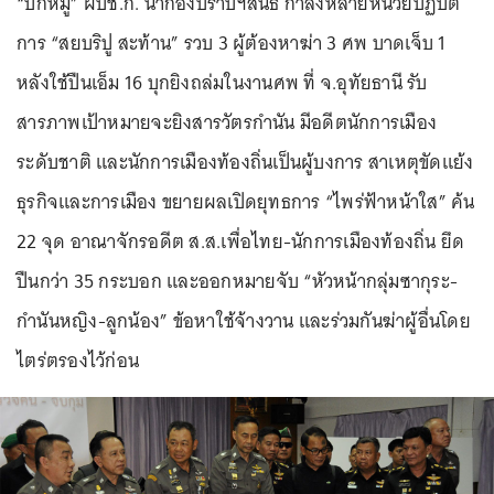
“บิ๊กหมู” ผบช.ก. นำกองปราบฯสนธิ กำลังหลายหน่วยปฏิบัติ
การ “สยบริปู สะท้าน” รวบ 3 ผู้ต้องหาฆ่า 3 ศพ บาดเจ็บ 1
หลังใช้ปืนเอ็ม 16 บุกยิงถล่มในงานศพ ที่ จ.อุทัยธานี รับ
สารภาพเป้าหมายจะยิงสารวัตรกำนัน มีอดีตนักการเมือง
ระดับชาติ และนักการเมืองท้องถิ่นเป็นผู้บงการ สาเหตุขัดแย้ง
ธุรกิจและการเมือง ขยายผลเปิดยุทธการ “ไพร่ฟ้าหน้าใส” ค้น
22 จุด อาณาจักรอดีต ส.ส.เพื่อไทย-นักการเมืองท้องถิ่น ยึด
ปืนกว่า 35 กระบอก และออกหมายจับ “หัวหน้ากลุ่มซากุระ-
กำนันหญิง-ลูกน้อง” ข้อหาใช้จ้างวาน และร่วมกันฆ่าผู้อื่นโดย
ไตร่ตรองไว้ก่อน