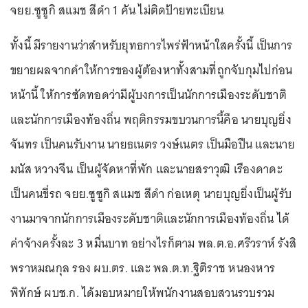
จยย.ซูซูกิ สแมช สีดำ 1 คัน ไม่ติดป้ายทะเบียน
ทั้งนี้ มีรายงานว่าสำหรับยุทธการไพร่ฟ้าหน้าใสครั้งนี้ เป็นการ
ขยายผลจากคำให้การของผู้ต้องหาทั้งสามที่ถูกจับกุมไปก่อน
หน้านี้ ให้การซัดทอดว่ามีผู้บงการเป็นนักการเมืองระดับชาติ
และนักการเมืองท้องถิ่น พฤติกรรมขบวนการนี้คือ นายบุญยิ่ง
จันทร เป็นคนรับงาน นายธเนตร วงษ์เนตร เป็นมือปืน และนาย
มนัส หวางจีน เป็นผู้จัดหาที่พัก และนายสราวุฒิ เรืองดาดะ
เป็นคนขี่รถ จยย.ซูซูกิ สแมช สีดำ ก่อเหตุ นายบุญยิ่งเป็นผู้รับ
งานมาจากนักการเมืองระดับชาติและนักการเมืองท้องถิ่น ได้
ค่าจ้างครั้งละ 3 หมื่นบาท อย่างไรก็ตาม พล.ต.อ.ศรีวราห์ รังสิ
พราหมณกุล รอง ผบ.ตร. และ พล.ต.ท.ฐิติราช หนองหาร
พิทักษ์ ผบช.ก. ได้มอบหมายให้พนักงานสอบสวนรวบรวม