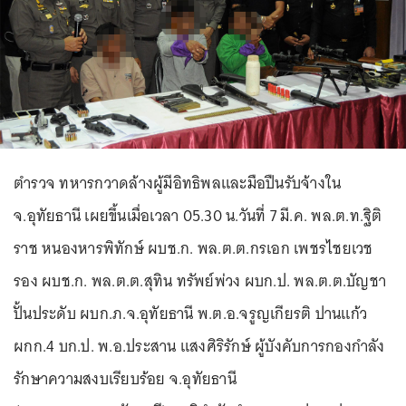
ตำรวจ ทหารกวาดล้างผู้มีอิทธิพลและมือปืนรับจ้างใน
จ.อุทัยธานี เผยขึ้นเมื่อเวลา 05.30 น.วันที่ 7 มี.ค. พล.ต.ท.ฐิติ
ราช หนองหารพิทักษ์ ผบช.ก. พล.ต.ต.กรเอก เพชรไชยเวช
รอง ผบช.ก. พล.ต.ต.สุทิน ทรัพย์พ่วง ผบก.ป. พล.ต.ต.บัญชา
ปั้นประดับ ผบก.ภ.จ.อุทัยธานี พ.ต.อ.จรูญเกียรติ ปานแก้ว
ผกก.4 บก.ป. พ.อ.ประสาน แสงศิริรักษ์ ผู้บังคับการกองกำลัง
รักษาความสงบเรียบร้อย จ.อุทัยธานี