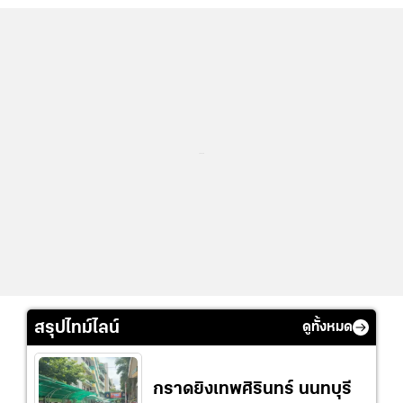
...
สรุปไทม์ไลน์
ดูทั้งหมด
กราดยิงเทพศิรินทร์ นนทบุรี