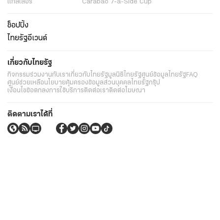
แกลเลอรี่
Carabao 7-a-Side Cup
ช็อปปิ้ง
ไทยรัฐอีเวนต์
เกี่ยวกับไทยรัฐ
กิจกรรม
ร่วมงานกับเรา
เกี่ยวกับไทยรัฐ
มูลนิธิไทยรัฐ
ศูนย์ข้อมูลไทยรัฐ
FAQ
ศูนย์ช่วยเหลือ
นโยบายคุ้มครองข้อมูลส่วนบุคคลไทยรัฐกรุ๊ป
เงื่อนไขข้อตกลงการใช้บริการ
ติดต่อเรา
ติดต่อโฆษณา
ติดตามเราได้ที่
Application
My THAIRATH