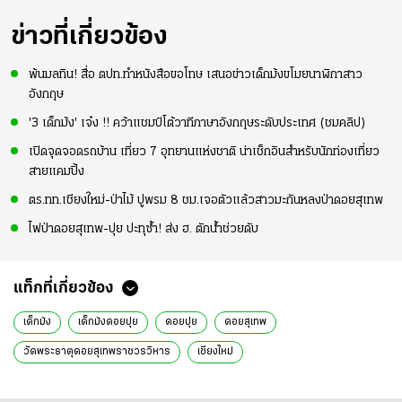
ข่าวที่เกี่ยวข้อง
พ้นมลทิน! สื่อ ตปท.ทำหนังสือขอโทษ เสนอข่าวเด็กม้งขโมยนาฬิกาสาว
อังกฤษ
'3 เด็กม้ง' เจ๋ง !! คว้าแชมป์โต้วาทีภาษาอังกฤษระดับประเทศ (ชมคลิป)
เปิดจุดจอดรถบ้าน เที่ยว 7 อุทยานแห่งชาติ น่าเช็กอินสำหรับนักท่องเที่ยว
สายแคมปิ้ง
ตร.ทท.เชียงใหม่-ป่าไม้ ปูพรม 8 ชม.เจอตัวแล้วสาวมะกันหลงป่าดอยสุเทพ
ไฟป่าดอยสุเทพ-ปุย ปะทุซ้ำ! ส่ง ฮ. ตักน้ำช่วยดับ
แท็กที่เกี่ยวข้อง
เด็กม้ง
เด็กม้งดอยปุย
ดอยปุย
ดอยสุเทพ
วัดพระธาตุดอยสุเทพราชวรวิหาร
เชียงใหม่