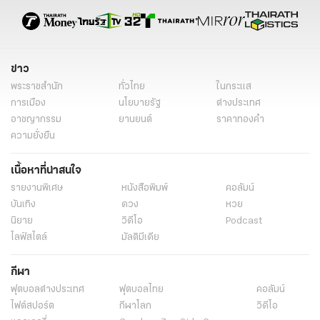
ข่าว
พระราชสำนัก
ทั่วไทย
ในกระแส
การเมือง
นโยบายรัฐ
ต่างประเทศ
อาชญากรรม
ยานยนต์
ราคาทองคำ
ความยั่งยืน
เนื้อหาที่น่าสนใจ
รายงานพิเศษ
หนังสือพิมพ์
คอลัมน์
บันเทิง
ดวง
หวย
นิยาย
วิดีโอ
Podcast
ไลฟ์สไตล์
มัลติมีเดีย
กีฬา
ฟุตบอลต่่างประเทศ
ฟุตบอลไทย
คอลัมน์
ไฟต์สปอร์ต
กีฬาโลก
วิดีโอ