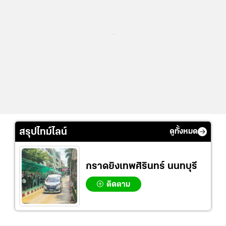
...
สรุปไทม์ไลน์
ดูทั้งหมด
กราดยิงเทพศิรินทร์ นนทบุรี
ติดตาม