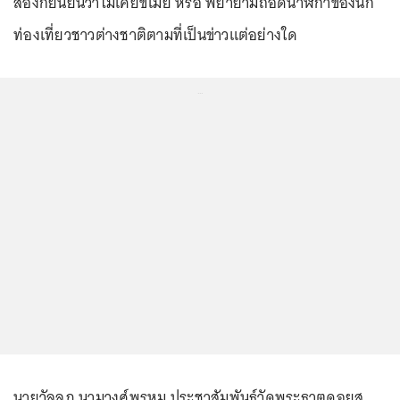
สองก็ยืนยันว่าไม่เคยขโมย หรือ พยายามถอดนาฬิกาของนัก
ท่องเที่ยวชาวต่างชาติตามที่เป็นข่าวแต่อย่างใด
...
นายวัลลภ นามวงศ์พรหม ประชาสัมพันธ์วัดพระธาตุดอยสุ