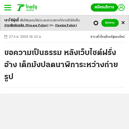
สมัครบริการ
เราใช้คุ้กกี้
เพื่อให้ทุกคนได้ประสบ
การณ์การใช้งานที่ดียิ่งขึ้น
+
ก
ก
-ก
รับทราบ
อ่านเพิ่มเติมคลิก
(Privacy Policy)
และ
(Cookie Policy)
27 ก.ย. 2559 15:22 น.
ข่าว
ทั่วไทย
ไทยรัฐออนไลน์
ขอความเป็นธรรม หลังเว็บไซต์ฝรั่ง
อ้าง เด็กม้งปลดนาฬิการะหว่างถ่าย
รูป
...