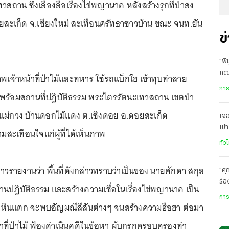
ถาน ซึ่งเลื่องลือเรื่องไข่พญานาค หลังสร้างรุกที่ป่าสง
ยสะเก็ด จ.เชียงใหม่ สะเทือนศรัทธาชาวบ้าน ขณะ จนท.ยัน
ข
“พี
เคา
พเจ้าหน้าที่ป่าไม้และทหาร ใช้รถแบ็กโฮ เข้าทุบทำลาย
นี้
การ
พร้อมสถานที่ปฏิบัติธรรม พระไตรรัตนะเทวสถาน เขตป่า
นแม่กวง บ้านดอกไม้แดง ต.เชิงดอย อ.ดอยสะเก็ด
เจ
เข้
ามสะเทือนใจแก่ผู้ที่ได้เห็นภาพ
รา
ทั่ว
้สื่อข่าวรายงานว่า พื้นที่ดังกล่าวทราบว่าเป็นของ นายศักดา สกุล
“ศุ
ร่อ
สถานปฏิบัติธรรม และสร้างความเชื่อในเรื่องไข่พญานาค เป็น
เส
การ
อทุบหินแตก จะพบอัญมณีสีสันต่างๆ จนสร้างความฮือฮา ต่อมา
าที่ป่าไม้ ฟ้องดำเนินคดีในข้อหา ผู้บุกรุกครอบครองทำ