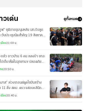
่าวเด่น
ดูทั้งหมด
มูฟ” ยุติการชุมนุมหลัง มท.รับลูก
ะวันประชุมนัดสำคัญ 19 สิงหาคม
เมือง
21:03 น.
อแล้ว ชาวบ้าน 6 คน หลงป่า ขณะ
าไปเก็บเห็ดในอุทยานฯ ปลอดภัยทุก
ย
ไทย
20:50 น.
ภมาส” ห่วงเทรนด์ดูดไขมันสร้าง
ง 11 สั่ง สคบ. ตรวจสอบคลินิก
ริมความงาม
เมือง
20:40 น.