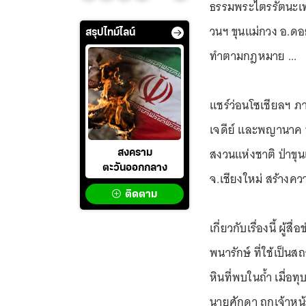
ธรรมพระไตรรัตนะเทวส
วนฯ ขุนแม่กวง อ.ดอ
สรุปไทม์ไลน์
ทำตามกฎหมาย ...
แชร์ว่อนโซเชียลฯ ภา
เจดีย์ และพญานาค 
สงวนแห่งชาติ ป่าขุ
สงคราม
ตะวันออกกลาง
จ.เชียงใหม่ สร้างคว
ติดตาม
เกี่ยวกับเรื่องนี้ ผู
พนารักษ์ ที่ใช้เป็น
หินที่พบในถ้ำ เมื่
นายศักดา ถูกเจ้าหน้