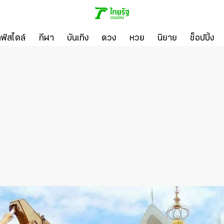
ลฟ์สไตล์
กีฬา
บันเทิง
ดวง
หวย
นิยาย
ช็อปปิ้ง