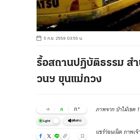
5 ก.ย. 2559 03:55 น.
รื้อสถานปฏิบัติธรรม สำ
วนฯ ขุนแม่กวง
ภาพจาก ป่าไม้เขต 
+
ก
ก
-ก
ฟังข่าว
Light
แชร์ว่อนเน็ต ภาพเจ้