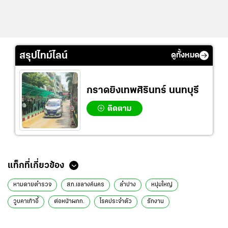
สรุปไทม์ไลน์
ดูทั้งหมด
กราดยิงเทพศิรินทร์ นนทบุรี
ติดตาม
ข่าวที่เกี่ยวข้อง
ผู้ว่าฯ นำ จนท.ทลายบ่อนในร้านกาแฟลำปาง จับนักพนันขัดคำสั่ง
พ.ร.ก.ฉุกเฉิน
หนุ่มใหญ่ลำปางเอาลูกซองยิงเพื่อนบ้านดับคาเล้าไก่ คาดล้างแค้นส่วนตัว