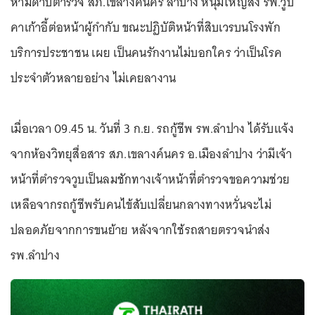
หามดาบตำรวจ สภ.เขลางค์นคร ลำปาง หนุ่มใหญ่ส่ง รพ.วูบ
คาเก้าอี้ต่อหน้าผู้กำกับ ขณะปฏิบัติหน้าที่สิบเวรบนโรงพัก
บริการประชาชน เผย เป็นคนรักงานไม่บอกใคร ว่าเป็นโรค
ประจำตัวหลายอย่าง ไม่เคยลางาน
เมื่อเวลา 09.45 น. วันที่ 3 ก.ย. รถกู้ชีพ รพ.ลำปาง ได้รับแจ้ง
จากห้องวิทยุสื่อสาร สภ.เขลางค์นคร อ.เมืองลำปาง ว่ามีเจ้า
หน้าที่ตำรวจวูบเป็นลมชักทางเจ้าหน้าที่ตำรวจขอความช่วย
เหลือจากรถกู้ชีพรับคนไข้สับเปลี่ยนกลางทางหวั่นจะไม่
ปลอดภัยจากการขนย้าย หลังจากใช้รถสายตรวจนำส่ง
รพ.ลำปาง