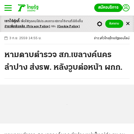
สมัครบริการ
เราใช้คุ้กกี้
เพื่อให้ทุกคนได้ประสบ
การณ์การใช้งานที่ดียิ่งขึ้น
+
ก
ก
-ก
รับทราบ
อ่านเพิ่มเติมคลิก
(Privacy Policy)
และ
(Cookie Policy)
3 ก.ย. 2559 14:55 น.
ข่าว
ทั่วไทย
ไทยรัฐออนไลน์
หามดาบตำรวจ สภ.เขลางค์นคร
ลำปาง ส่งรพ. หลังวูบต่อหน้า ผกก.
...