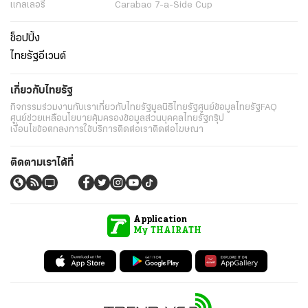
อาชญากรรม
ยานยนต์
ราคาทองคำ
ความยั่งยืน
เนื้อหาที่น่าสนใจ
รายงานพิเศษ
หนังสือพิมพ์
คอลัมน์
บันเทิง
ดวง
หวย
นิยาย
วิดีโอ
Podcast
ไลฟ์สไตล์
มัลติมีเดีย
กีฬา
ฟุตบอลต่่างประเทศ
ฟุตบอลไทย
คอลัมน์
ไฟต์สปอร์ต
กีฬาโลก
วิดีโอ
แกลเลอรี่
Carabao 7-a-Side Cup
ช็อปปิ้ง
ไทยรัฐอีเวนต์
เกี่ยวกับไทยรัฐ