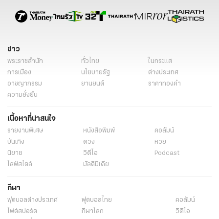
เร่งล่าแก๊งโจ๋ “5 บาทเทคนิค-ตลาดล่าง” รุมทำร้าย แทงคนอื่น ทำชาวบ้าน
ผวา
เจอคาตาได้ยินกับหู หนุ่มลำปางโชว์ "สไลด์หนอน" กลางห้องน้ำปั๊ม
ตร.เร่งล่าไอ้หื่นเอาคัตเตอร์จี้ นร.หญิงป.1 หมายขืนใจในห้องน้ำโรงเรียน
แท็กที่เกี่ยวข้อง
หามดายตำรวจ
สภ.เขลางค์นคร
ลำปาง
หนุ่มใหญ่
วูบคาเก้าอี้
ต่อหน้าผกก.
โรคประจำตัว
รักงาน
ไม่ยอมบอกใคร
จิตพล วงษ์วัน
ผกก.สภ.เขลางค์นคร
บัณฑิต แสงบุญเรือง
พ้นขีดอันตรายแล้ว
ข่าว
พระราชสำนัก
ทั่วไทย
ในกระแส
การเมือง
นโยบายรัฐ
ต่างประเทศ