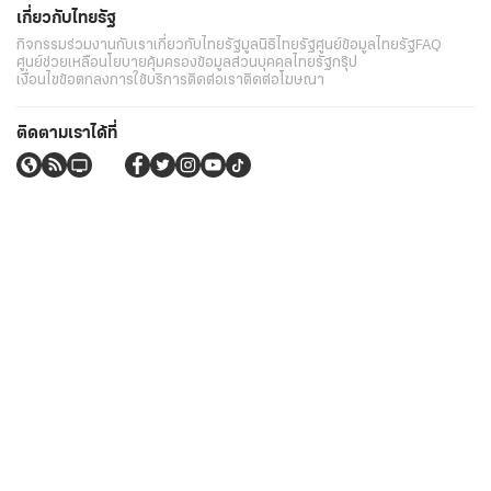
เกี่ยวกับไทยรัฐ
กิจกรรม
ร่วมงานกับเรา
เกี่ยวกับไทยรัฐ
มูลนิธิไทยรัฐ
ศูนย์ข้อมูลไทยรัฐ
FAQ
ศูนย์ช่วยเหลือ
นโยบายคุ้มครองข้อมูลส่วนบุคคลไทยรัฐกรุ๊ป
เงื่อนไขข้อตกลงการใช้บริการ
ติดต่อเรา
ติดต่อโฆษณา
ติดตามเราได้ที่
Application
My THAIRATH
วันอาทิตย์ที่ 9 สิงหาคม 2569 เวลา 08:59 น.