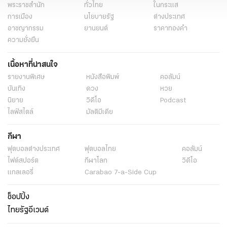
พระราชสำนัก
ทั่วไทย
ในกระแส
การเมือง
นโยบายรัฐ
ต่างประเทศ
อาชญากรรม
ยานยนต์
ราคาทองคำ
ความยั่งยืน
เนื้อหาที่น่าสนใจ
รายงานพิเศษ
หนังสือพิมพ์
คอลัมน์
บันเทิง
ดวง
หวย
นิยาย
วิดีโอ
Podcast
ไลฟ์สไตล์
มัลติมีเดีย
กีฬา
ฟุตบอลต่่างประเทศ
ฟุตบอลไทย
คอลัมน์
ไฟต์สปอร์ต
กีฬาโลก
วิดีโอ
แกลเลอรี่
Carabao 7-a-Side Cup
ช็อปปิ้ง
ไทยรัฐอีเวนต์