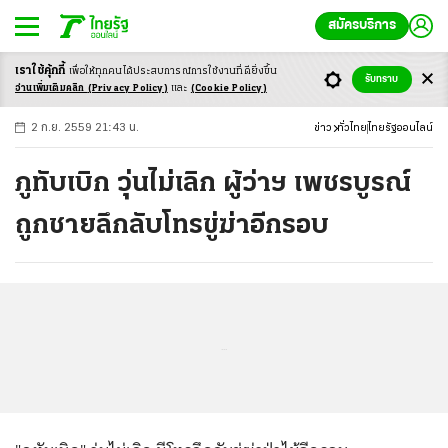
สมัครบริการ
เราใช้คุ้กกี้
เพื่อให้ทุกคนได้ประสบ
การณ์การใช้งานที่ดียิ่งขึ้น
+
ก
ก
-ก
รับทราบ
อ่านเพิ่มเติมคลิก
(Privacy Policy)
และ
(Cookie Policy)
2 ก.ย. 2559 21:43 น.
ข่าว
ทั่วไทย
ไทยรัฐออนไลน์
ภูทับเบิก วุ่นไม่เลิก ผู้ว่าฯ เพชรบูรณ์
ถูกชายลึกลับโทรขู่ฆ่าอีกรอบ
...