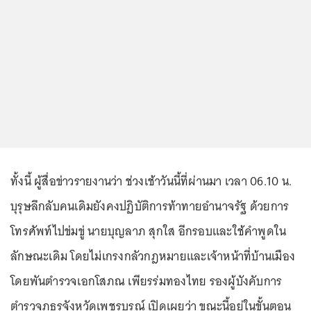
ทั้งนี้ ผู้สื่อข่าวรายงานว่า ช่วงเช้าวันนี้ที่ผ่านมา เวลา 06.10 น.
บุรุษลึกลับคนเดิมยังคงปฏิบัติการท้าทายอำนาจรัฐ ด้วยการ
โทรศัพท์ไปข่มขู่ นายบุญลาภ สุกใส อีกรอบและใช้คำพูดใน
ลักษณะเดิม โดยไม่เกรงกลัวกฎหมายและเจ้าหน้าที่บ้านเมือง
โดยพันตำรวจเอกโสภณ เพียรร่มทองไทย รองผู้บังคับการ
ตำรวจภูธรจังหวัดเพชรบูรณ์ เปิดเผยว่า ขณะนี้อยู่ในขั้นตอน