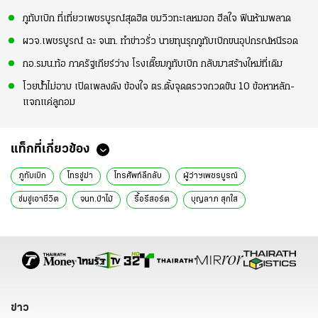
ภูทับเบิก ที่เที่ยวเพชรบูรณ์สุดฮิต ชมวิวทะเลหมอก ฮีลใจ ฟินห้ามพลาด
ผวจ.เพชรบูรณ์ ฉะ จนท. ทำข่าวรั่ว นายทุนรุกภูทับเบิกขนอุปกรณ์หนีรอด
กอ.รมน.ท้อ ภาครัฐเกียร์ว่าง โรงเตี๊ยมภูทับเบิก กลับมาสร้างใหม่ที่เดิม
โวยน้ำไม่อาบ เปิดเพลงดัง ข้องใจ ตร.ตั้งจุดตรวจกวดขัน 10 ข้อหาหลัก-
แจกแค่ลูกอม
แท็กที่เกี่ยวข้อง
ภูทับเบิก
โทรขู่ฆ่า
โทรศัพท์ลึกลับ
ผู้ว่าฯเพชรบูรณ์
ข่มขู่เอาชีวิต
จนท.ป่าไม้
รื้อรีสอร์ต
บุญลาภ สุกใส
ป่าไม้เพชรบูรณ์
บัณฑิตย์ เทวีทิวารักษ์
ผู้ว่าราชการจังหวัดเพชรบูรณ์
บุรุษลึกลับ
หล่มเก่า
แจ้งความ
สภ.หล่มเก่า
ข่าว