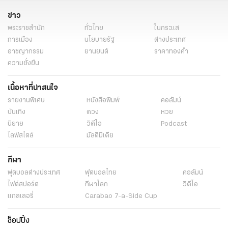
ข่าว
พระราชสำนัก
ทั่วไทย
ในกระแส
การเมือง
นโยบายรัฐ
ต่างประเทศ
อาชญากรรม
ยานยนต์
ราคาทองคำ
ความยั่งยืน
เนื้อหาที่น่าสนใจ
รายงานพิเศษ
หนังสือพิมพ์
คอลัมน์
บันเทิง
ดวง
หวย
นิยาย
วิดีโอ
Podcast
ไลฟ์สไตล์
มัลติมีเดีย
กีฬา
ฟุตบอลต่่างประเทศ
ฟุตบอลไทย
คอลัมน์
ไฟต์สปอร์ต
กีฬาโลก
วิดีโอ
แกลเลอรี่
Carabao 7-a-Side Cup
ช็อปปิ้ง