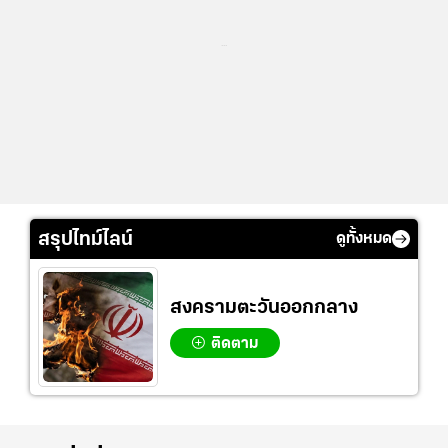
...
สรุปไทม์ไลน์
ดูทั้งหมด
สงครามตะวันออกกลาง
ติดตาม