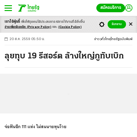
สมัครบริการ
เราใช้คุ้กกี้
เพื่อให้ทุกคนได้ประสบ
การณ์การใช้งานที่ดียิ่งขึ้น
+
ก
ก
-ก
รับทราบ
อ่านเพิ่มเติมคลิก
(Privacy Policy)
และ
(Cookie Policy)
20 ส.ค. 2559 05:50 น.
ข่าว
ทั่วไทย
ไทยรัฐฉบับพิมพ์
ลุยทุบ 19 รีสอร์ต ล้างใหญ่ภูทับเบิก
...
จ่อฟันอีก 111 แห่ง ไม่สนนายทุนโวย