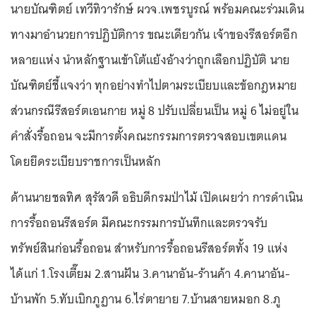
นายบัณฑิตย์ เทวีทิวารักษ์ ผวจ.เพชรบูรณ์ พร้อมคณะร่วมเดิน
ทางมาอำนวยการปฏิบัติการ ขณะเดียวกัน เจ้าของรีสอร์ตอีก
หลายแห่ง นำหลักฐานเข้าโต้แย้งอ้างว่าถูกเลือกปฏิบัติ นาย
บัณฑิตย์ชี้แจงว่า ทุกอย่างทำไปตามระเบียบและข้อกฎหมาย
ส่วนกรณีรีสอร์ตเอนกาย หมู่ 8 ปรับเปลี่ยนเป็น หมู่ 6 ไม่อยู่ใน
คำสั่งรื้อถอน จะมีการตั้งคณะกรรมการตรวจสอบเขตแดน
โดยยึดระเบียบราชการเป็นหลัก
ด้านนายชลทิศ สุรัสวดี อธิบดีกรมป่าไม้ เปิดเผยว่า การดำเนิน
การรื้อถอนรีสอร์ต มีคณะกรรมการบันทึกและตรวจรับ
ทรัพย์สินก่อนรื้อถอน สำหรับการรื้อถอนรีสอร์ตทั้ง 19 แห่ง
ได้แก่ 1.โรงเตี๊ยม 2.สานฝัน 3.คานาอัน-ร้านค้า 4.คานาอัน-
บ้านพัก 5.ทับเบิกภูฏาน 6.ไร่ตายาย 7.บ้านสายหมอก 8.ภู