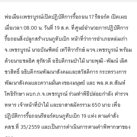
พ่อเมืองเพชรบูรณ์เปิดปฏิบัติการรื้อถอน 17 รีสอร์ต เปิดเผย
เมื่อเวลา 08.00 น. วันที่ 19 ส.ค. ที่ศูนย์อำนวยการปฏิบัติการ
รื้อถอนสิ่งปลูกสร้างบนภูทับเบิก หน้าที่ว่าการอำเภอหล่มเก่า
จ.เพชรบูรณ์ นายบัณฑิตย์ เทวีทิวารักษ์ ผวจ.เพชรบูรณ์ พร้อม
ด้วยนายชลธิศ สุรัสวดี อธิบดีกรมป่าไม้ นายพุฒิ–พัฒน์ เลิศ
ชวสิทธิ์ อธิบดีกรมพัฒนาสังคมและสวัสดิการ กระทรวงการ
พัฒนาสังคมและความมั่นคงของมนุษย์ และ พล.ต.ต.สัณห์
โพธิรักษา ผบก.ภ.จ.เพชรบูรณ์ ร่วมทำพิธีปล่อยกำลัง ตำรวจ
ทหาร เจ้าหน้าที่ป่าไม้ และอาสาสมัครรวม 650 นาย เพื่อ
ปฏิบัติการรื้อถอนรีสอร์ตบนภูทับเบิก 19 แห่ง ตามคำสั่ง
คสช.ที่ 35/2559 และเป็นการดำเนินการตามคำพิพากษาของ