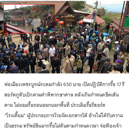
พ่อเมืองเพชรบูรณ์ระดมกำลัง 650 นาย เปิดปฏิบัติการรื้อ 17 รี
สอร์ตภูทับเบิกตามคำพิพากษาศาล หลังเกินกำหนดขีดเส้น
ตาย ไม่ยอมรื้อถอนออกนอกพื้นที่ ประเดิมรื้อรีสอร์ต
“โรงเตี๊ยม” ผู้ประกอบการโวยงัดเอกสารโต้ อ้างไม่ได้รับความ
เป็นธรรม ทรัพย์สินมากรื้อไม่ทันตามกำหนดเวลา จ่อฟ้องเจ้า