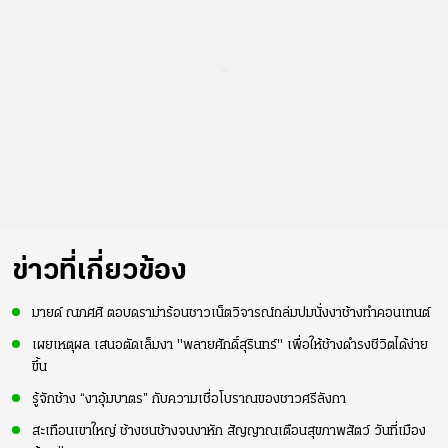
...
ข่าวที่เกี่ยวข้อง
มายด์ ณภศศิ ตอบดราม่าร้อนชาวเน็ตวิจารณ์ถล่มปมนั่งงาช้างทำคอนเทนต์
เผยเหตุผล เสนอตัดเล็มงา "พลายศักดิ์สุรินทร์" เพื่อให้ช้างดำรงชีวิตได้ง่าย
ขึ้น
รู้จักช้าง “งาอุ้มบาตร” กับความเชื่อโบราณของชาวศรีลังกา
สะเทือนเขาใหญ่ ช้างชนช้างจนงาหัก สัญญาณเตือนสุขภาพสัตว์ วันที่เมือง