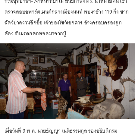
กรมอุทยานฯ-เจ้าหน้าที่ป่าไม้ สนธิกำลัง ตร. นำหมายค้น เข้า
ตรวจสอบอพาร์ตเมนต์กลางเมืองนนท์ พบงาช้าง 119 กิ่ง ซาก
สัตว์ป่าสงวนอีกอื้อ เจ้าของโชว์เอกสาร อ้างครอบครองถูก
ต้อง รับมรดกตกทอดมาจากปู่...
เมื่อวันที่ 9 พ.ค. นายธัญญา เนติธรรมกุล รองอธิบดีกรม