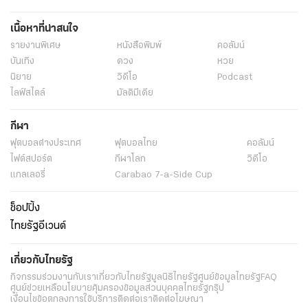
เนื้อหาที่น่าสนใจ
รายงานพิเศษ
หนังสือพิมพ์
คอลัมน์
บันเทิง
ดวง
หวย
นิยาย
วิดีโอ
Podcast
ไลฟ์สไตล์
มัลติมีเดีย
กีฬา
ฟุตบอลต่่างประเทศ
ฟุตบอลไทย
คอลัมน์
ไฟต์สปอร์ต
กีฬาโลก
วิดีโอ
แกลเลอรี่
Carabao 7-a-Side Cup
ช็อปปิ้ง
ไทยรัฐอีเวนต์
เกี่ยวกับไทยรัฐ
กิจกรรม
ร่วมงานกับเรา
เกี่ยวกับไทยรัฐ
มูลนิธิไทยรัฐ
ศูนย์ข้อมูลไทยรัฐ
FAQ
ศูนย์ช่วยเหลือ
นโยบายคุ้มครองข้อมูลส่วนบุคคลไทยรัฐกรุ๊ป
เงื่อนไขข้อตกลงการใช้บริการ
ติดต่อเรา
ติดต่อโฆษณา