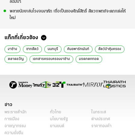
ล้อมป่า
พลายน้อยเล่นโรงจนงาหัก เชื่อเป็นของศักดิ์สิทธิ์ สัตวแพทย์จะตกแต่งให้
ใหม่
แท็กที่เกี่ยวข้อง
งาช้าง
ซากสัตว์
นนทบุรี
ค้นอพาร์ทเม้นท์
สัตว์ป่าคุ้มครอง
ตลาดขวัญ
เอกสารครอบครองงาช้าง
มรดกตกทอด
เจ้าหน้าที่ป่าไม้
ตำรวจนนทบุรี
ธัญญา เนติธรรมกุล
ลักลอบค้างาช้าง
มนตรี เทศขัน
เฉลิมเกียรติ ศรีวรขาน
ข่าวภูมิภาคลข่าว
ไทยรัฐออนไลน์
ศรียรรยงค์
ค้นอพาร์ตเมนต์
อพาร์ตเมนต์เมืองนนท์
ค้าสัตว์ป่า
กรมอุทยานแห่งชาติฯ
ข่าว
กรมป่าไม้
ไม้สัก
พระราชสำนัก
ทั่วไทย
ในกระแส
การเมือง
นโยบายรัฐ
ต่างประเทศ
อาชญากรรม
ยานยนต์
ราคาทองคำ
ความยั่งยืน