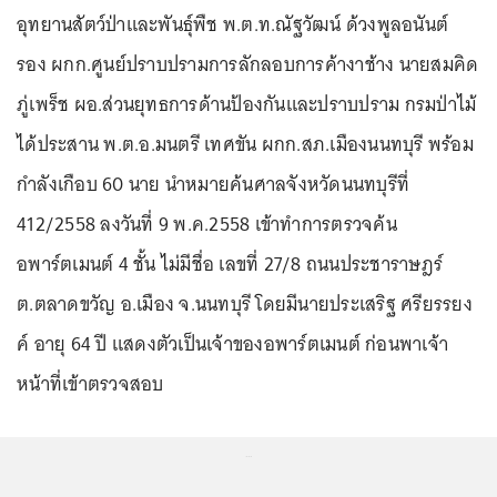
อุทยานสัตว์ป่าและพันธุ์พืช พ.ต.ท.ณัฐวัฒน์ ด้วงพูลอนันต์
รอง ผกก.ศูนย์ปราบปรามการลักลอบการค้างาช้าง นายสมคิด
ภู่เพร็ช ผอ.ส่วนยุทธการด้านป้องกันและปราบปราม กรมป่าไม้
ได้ประสาน พ.ต.อ.มนตรี เทศขัน ผกก.สภ.เมืองนนทบุรี พร้อม
กำลังเกือบ 60 นาย นำหมายค้นศาลจังหวัดนนทบุรีที่
412/2558 ลงวันที่ 9 พ.ค.2558 เข้าทำการตรวจค้น
อพาร์ตเมนต์ 4 ชั้น ไม่มีชื่อ เลขที่ 27/8 ถนนประชาราษฎร์
ต.ตลาดขวัญ อ.เมือง จ.นนทบุรี โดยมีนายประเสริฐ ศรียรรยง
ค์ อายุ 64 ปี แสดงตัวเป็นเจ้าของอพาร์ตเมนต์ ก่อนพาเจ้า
หน้าที่เข้าตรวจสอบ
...