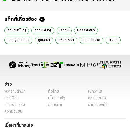
เปิดใจโกทร สุนทร วิลาวัลย์ ‘ผมเป็นคนรักธรรมชาติ ไม่มีเจตนารุกป่า’
แท็กที่เกี่ยวข้อง
รุกป่าเขาใหญ่
รุกที่เขาใหญ่
โคราช
นครราชสีมา
ธเนษฐ สุนทรสุข
บุกรุกป่า
แพ้วถางป่า
ส.ป.ก.โคราช
ส.ป.ก.
สำนักงานปฏิรูปที่ดินเพื่อเกษตรกรรม
ข่าว
ข่าวภูมิภาค
ไทยรัฐออนไลน์
ช่างรังวัด
รุกล้ำที่ป่า
ข่าว
พระราชสำนัก
ทั่วไทย
ในกระแส
การเมือง
นโยบายรัฐ
ต่างประเทศ
อาชญากรรม
ยานยนต์
ราคาทองคำ
ความยั่งยืน
เนื้อหาที่น่าสนใจ