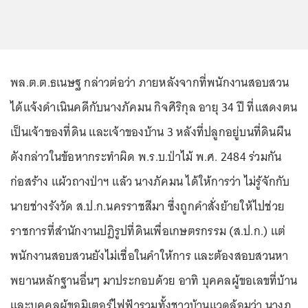
พล.ต.ต.ธเนษฐ กล่าวต่อว่า ภายหลังจากที่พนักงานสอบสวน
ได้แจ้งดำเนินคดีกับนางภัคมน กิจศิริกุล อายุ 34 ปี ที่แสดงตน
เป็นเจ้าของที่ดิน และเจ้าของบ้าน 3 หลังที่ปลูกอยู่บนที่ดินผืน
ดังกล่าวในข้อหากระทำผิด พ.ร.บ.ป่าไม้ พ.ศ. 2484 ร่วมกัน
ก่อสร้าง แผ้วถางป่าฯ แล้ว นางภัคมน ได้ให้การว่า ไม่รู้จักกับ
นายช่างรังวัด ส.ป.ก.นครราชสีมา ซึ่งถูกคำสั่งย้ายให้ไปช่วย
ราชการที่สำนักงานปฏิรูปที่ดินเพื่อเกษตรกรรม (ส.ป.ก.) แต่
พนักงานสอบสวนยังไม่เชื่อในคำให้การ และต้องสอบสวนหา
พยานหลักฐานอื่นๆ มาประกอบด้วย อาทิ บุคคลผู้ขอเลขที่บ้าน
และบุคคลผู้ขอมิเตอร์ไฟฟ้ารวมทั้งชาวบ้านแวดล้อมว่า นางภ