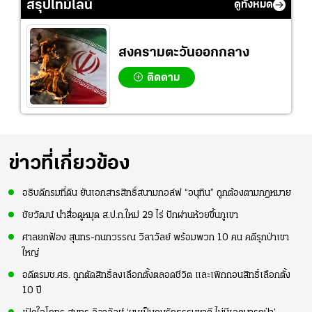
สรุปไทม์ไลน์
ดูทั้งหมด
สงครามตะวันออกกลาง
ติดตาม
ข่าวที่เกี่ยวข้อง
อธิบดีกรมที่ดิน ยันเอกสารสิทธิ์สนามกอล์ฟ “อนุทิน” ถูกต้องตามกฎหมาย
ชัยวัฒน์ นำสื่อดูหมุด ส.ป.ก.ใหม่ 29 ไร่ ปักผ่านห้วยขึ้นภูเขา
ศาลยกฟ้อง สุนทร-กนกวรรณ วิลาวัลย์ พร้อมพวก 10 คน คดีรุกป่าเขา
ใหญ่
อดีตรมช.ศธ. ถูกตัดสิทธิ์ลงเลือกตั้งตลอดชีวิต และเพิกถอนสิทธิ์เลือกตั้ง
10 ปี