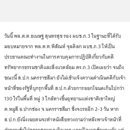
วันนี้ พล.ต.ต.ธเนษฐ สุนทรสุข รอง ผบช.ภ.3 ในฐานะที่ได้รับ
มอบหมายจาก พล.ต.ท.พิสัณห์ จุลดิลก ผบช.ภ.3 ให้เป็น
ประธานคณะทำงานในการควบคุมการปฏิบัติเกี่ยวกับคดี
ทรัพยากรธรรมชาติและสิ่งแวดล้อม ตร.ภ.3 เปิดเผยว่า จนถึง
ขณะนี้ ส.ป.ก.นครราชสีมา ยังไม่เข้าแจ้งความดำเนินคดีกับเจ้า
หน้าที่ของรัฐที่บุกรุกพื้นที่ ส.ป.ก.ด้วยการออกโฉนดเกินไปกว่า
130 ไร่ในพื้นที่ หมู่ 3 ใกล้ทางขึ้นอุทยานแห่งชาติเขาใหญ่
ต.หมูสี อ.ปากช่อง จ.นครราชสีมา ซึ่งจะรออีก 2-3 วัน หาก
ส.ป.ก.ยังนิ่งเฉยตนจะทำหนังสือทวงถามว่าหลังพาเจ้าหน้าที่