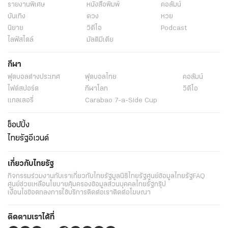
รายงานพิเศษ
หนังสือพิมพ์
คอลัมน์
บันเทิง
ดวง
หวย
นิยาย
วิดีโอ
Podcast
ไลฟ์สไตล์
มัลติมีเดีย
กีฬา
ฟุตบอลต่่างประเทศ
ฟุตบอลไทย
คอลัมน์
ไฟต์สปอร์ต
กีฬาโลก
วิดีโอ
แกลเลอรี่
Carabao 7-a-Side Cup
ช็อปปิ้ง
ไทยรัฐอีเวนต์
เกี่ยวกับไทยรัฐ
กิจกรรม
ร่วมงานกับเรา
เกี่ยวกับไทยรัฐ
มูลนิธิไทยรัฐ
ศูนย์ข้อมูลไทยรัฐ
FAQ
ศูนย์ช่วยเหลือ
นโยบายคุ้มครองข้อมูลส่วนบุคคลไทยรัฐกรุ๊ป
เงื่อนไขข้อตกลงการใช้บริการ
ติดต่อเรา
ติดต่อโฆษณา
ติดตามเราได้ที่