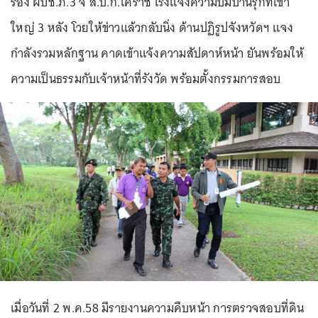
รอง ผบช.ภ.3 จี้ ส.ป.ก.โคราช เร่งแจ้งความปมบ้านรุกที่เขา
ใหญ่ 3 หลัง โวยให้ข่าวแล้วกลับนิ่ง ด้านปฏิรูปจังหวัดฯ แจง
กำลังรวมหลักฐาน คาดเข้าแจ้งความสัปดาห์หน้า ยันพร้อมให้
ความเป็นธรรมกับเจ้าหน้าที่รังวัด พร้อมตั้งกรรมการสอบ
เมื่อวันที่ 2 พ.ค.58 มีรายงานความคืบหน้า การตรวจสอบที่ดิน