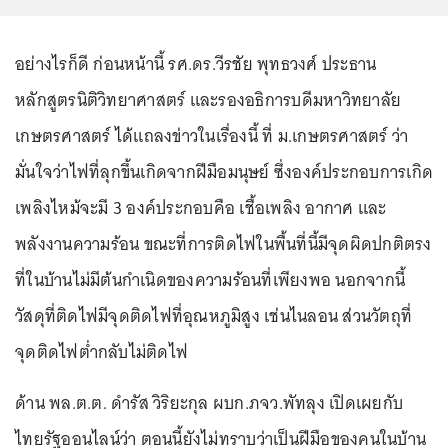
อย่างไรก็ดี ก่อนหน้านี้ รศ.ดร.วีรชัย พุทธวงศ์ ประธาน
หลักสูตรนิติวิทยาศาสตร์ และรองอธิการบดีมหาวิทยาลัย
เกษตรศาสตร์ ได้แถลงข่าวในเรื่องนี้ ที่ ม.เกษตรศาสตร์ ว่า
มั่นใจว่าไฟที่ลุกขึ้นเกิดจากฝีมือมนุษย์ ซึ่งองค์ประกอบการเกิด
เพลิงไหม้จะมี 3 องค์ประกอบคือ เชื้อเพลิง อากาศ และ
พลังงานความร้อน ขณะที่การติดไฟในพื้นที่นี้มีจุดผิดปกติตรง
ที่ในบ้านไม่มีต้นกำเนิดของความร้อนที่เพียงพอ นอกจากนี้
วัสดุที่ติดไฟมีจุดติดไฟที่อุณหภูมิสูง เช่นไนลอน ส่วนวัตถุที่
จุดติดไฟต่ำกลับไม่ติดไฟ
ด้าน พล.ต.ต. ดำรัส วิริยะกุล ผบก.ภจว.พัทลุง เปิดเผยกับ
ไทยรัฐออนไลน์ว่า ตอนนี้ยังไม่ทราบว่าเป็นฝีมือของคนในบ้าน