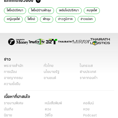
แท็กที่เกี่ยวข้อง
ไฟไหม้ปริศนา
ไฟไหม้บ้านพัทลุง
เพลิงไหม้ปริศนา
คนจุดไฟ
หญิงจุดไฟ
ไฟไหม้
พัทลุง
ข่าวภูมิภาค
ข่าวแปลก
เพลิงไหม้
ไฟไหม้ร้อยครั้ง
ข่าวสังคม
ข่าวทั่วไทย
ไทยรัฐออนไลน์
ข่าว
พระราชสำนัก
ทั่วไทย
ในกระแส
การเมือง
นโยบายรัฐ
ต่างประเทศ
อาชญากรรม
ยานยนต์
ราคาทองคำ
ความยั่งยืน
เนื้อหาที่น่าสนใจ
รายงานพิเศษ
หนังสือพิมพ์
คอลัมน์
บันเทิง
ดวง
หวย
นิยาย
วิดีโอ
Podcast