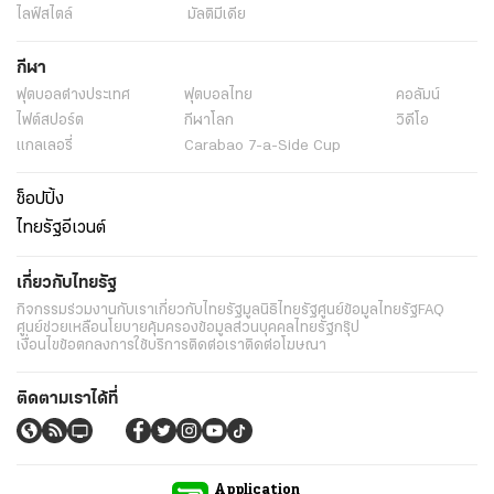
ไลฟ์สไตล์
มัลติมีเดีย
กีฬา
ฟุตบอลต่่างประเทศ
ฟุตบอลไทย
คอลัมน์
ไฟต์สปอร์ต
กีฬาโลก
วิดีโอ
แกลเลอรี่
Carabao 7-a-Side Cup
ช็อปปิ้ง
ไทยรัฐอีเวนต์
เกี่ยวกับไทยรัฐ
กิจกรรม
ร่วมงานกับเรา
เกี่ยวกับไทยรัฐ
มูลนิธิไทยรัฐ
ศูนย์ข้อมูลไทยรัฐ
FAQ
ศูนย์ช่วยเหลือ
นโยบายคุ้มครองข้อมูลส่วนบุคคลไทยรัฐกรุ๊ป
เงื่อนไขข้อตกลงการใช้บริการ
ติดต่อเรา
ติดต่อโฆษณา
ติดตามเราได้ที่
Application