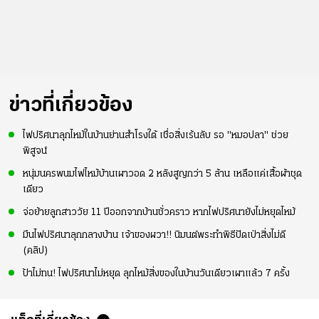
ข่าวที่เกี่ยวข้อง
ไฟปริศนาลุกไหม้ในบ้านย่านสำโรงใต้ เชื่อสิ่งเร้นลับ รอ "หมอปลา" ช่วย
พิสูจน์
หนุ่มนครพนมไฟไหม้บ้านเผาวอด 2 หลังสูญกว่า 5 ล้าน เหลือแค่เสื้อผ้าชุด
เดียว
จ่อย้ายลูกสาววัย 11 ปีออกจากบ้านชั่วคราว หากไฟปริศนายังไม่หยุดไหม้
มึนไฟปริศนาลุกกลางบ้าน เจ้าของผวา!! นิมนต์พระทำพิธีปัดเป่าสิ่งไม่ดี
(คลิป)
ป้าไม่ทน! ไฟปริศนาไม่หยุด ลุกไหม้สิ่งของในบ้านวันเดียวเผาแล้ว 7 ครั้ง