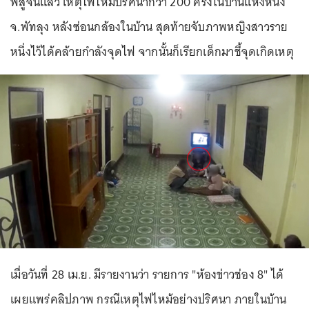
พิสูจน์แล้ว เหตุไฟไหม้ปริศนากว่า 200 ครั้งในบ้านแห่งหนึ่ง
จ.พัทลุง หลังซ่อนกล้องในบ้าน สุดท้ายจับภาพหญิงสาวราย
หนึ่งไว้ได้คล้ายกำลังจุดไฟ จากนั้นก็เรียกเด็กมาชี้จุดเกิดเหตุ
เมื่อวันที่ 28 เม.ย. มีรายงานว่า รายการ "ห้องข่าวช่อง 8" ได้
เผยแพร่คลิปภาพ กรณีเหตุไฟไหม้อย่างปริศนา ภายในบ้าน