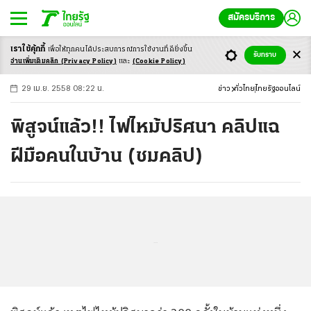
สมัครบริการ
เราใช้คุ้กกี้
เพื่อให้ทุกคนได้ประสบ
การณ์การใช้งานที่ดียิ่งขึ้น
+
ก
ก
-ก
รับทราบ
อ่านเพิ่มเติมคลิก
(Privacy Policy)
และ
(Cookie Policy)
29 เม.ย. 2558 08:22 น.
ข่าว
ทั่วไทย
ไทยรัฐออนไลน์
พิสูจน์แล้ว!! ไฟไหม้ปริศนา คลิปแฉ
ฝีมือคนในบ้าน (ชมคลิป)
...