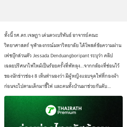
ทั้งนี้ รศ.ดร.เจษฎา เด่นดวงบริพันธ์ อาจารย์คณะ
วิทยาศาสตร์ จุฬาลงกรณ์มหาวิทยาลัย ได้โพสต์ข้อความผ่าน
เฟซบุ๊กส่วนตัว Jessada Denduangboripant ระบุว่า คลิป
เฉลยปริศนาไฟไหม้เป็นร้อยครั้งที่พัทลุง...จากกล้องที่ซ่อนไว้
ของนักข่าวช่อง 8 เห็นทำนองว่า มีผู้หญิงแอบจุดไฟที่กองผ้า
ก่อนจะไปตามเด็กมาชี้ไฟ และคนทั้งบ้านมาช่วยกันดับ...