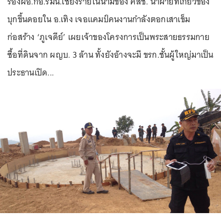
รองผอ.กอ.รมน.เชียงรายในนามของ คสช. นำฝ่ายที่เกี่ยวข้อง
บุกขึ้นดอยใน อ.เทิง เจอแคมป์คนงานกำลังตอกเสาเข็ม
ก่อสร้าง ‘ภูเจดีย์’ เผยเจ้าของโครงการเป็นพระสายธรรมกาย
ซื้อที่ดินจาก ผญบ. 3 ล้าน ทั้งยังอ้างจะมี ขรก.ชั้นผู้ใหญ่มาเป็น
ประธานเปิด...