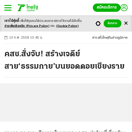
สมัครบริการ
เราใช้คุ้กกี้
เพื่อให้ทุกคนได้ประสบ
การณ์การใช้งานที่ดียิ่งขึ้น
+
ก
ก
-ก
รับทราบ
อ่านเพิ่มเติมคลิก
(Privacy Policy)
และ
(Cookie Policy)
13 ก.พ. 2558 13:45 น.
ข่าว
ทั่วไทย
ทีมข่าวภูมิภาค
คสช.สั่งจับ! สร้างเจดีย์
สาย‘ธรรมกาย’บนยอดดอยเชียงราย
...