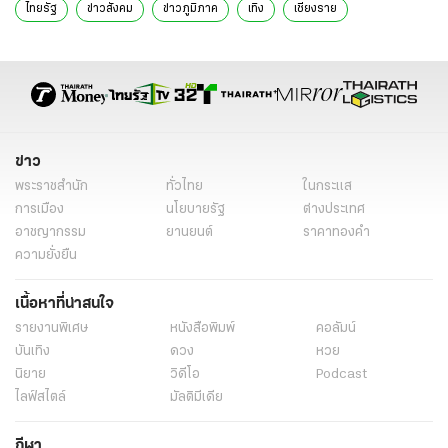
ไทยรัฐ
ข่าวสังคม
ข่าวภูมิภาค
เทิง
เชียงราย
เจดีย์ธรรมกาย
ข่าว
พระราชสำนัก
ทั่วไทย
ในกระแส
การเมือง
นโยบายรัฐ
ต่างประเทศ
อาชญากรรม
ยานยนต์
ราคาทองคำ
ความยั่งยืน
เนื้อหาที่น่าสนใจ
รายงานพิเศษ
หนังสือพิมพ์
คอลัมน์
บันเทิง
ดวง
หวย
นิยาย
วิดีโอ
Podcast
ไลฟ์สไตล์
มัลติมีเดีย
กีฬา