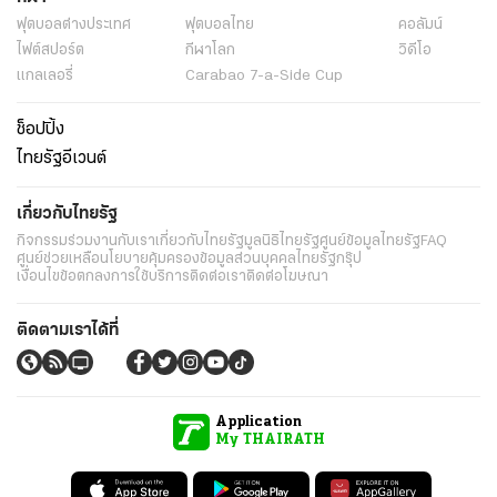
ฟุตบอลต่่างประเทศ
ฟุตบอลไทย
คอลัมน์
ไฟต์สปอร์ต
กีฬาโลก
วิดีโอ
แกลเลอรี่
Carabao 7-a-Side Cup
ช็อปปิ้ง
ไทยรัฐอีเวนต์
เกี่ยวกับไทยรัฐ
กิจกรรม
ร่วมงานกับเรา
เกี่ยวกับไทยรัฐ
มูลนิธิไทยรัฐ
ศูนย์ข้อมูลไทยรัฐ
FAQ
ศูนย์ช่วยเหลือ
นโยบายคุ้มครองข้อมูลส่วนบุคคลไทยรัฐกรุ๊ป
เงื่อนไขข้อตกลงการใช้บริการ
ติดต่อเรา
ติดต่อโฆษณา
ติดตามเราได้ที่
Application
My THAIRATH