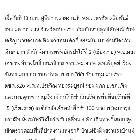
เมื่อวันที่ 13 ก.พ. ผู้สื่อข่าวรายงานว่า พล.ต.พรชัย ดุริยพันธ์
รอง ผอ.กอ.รมน.จังหวัดเชียงราย ร่วมกับนายสุทธิลักษณ์ รักษ์
เจริญ นายอำเภอเทิง นายทนงศักดิ์ ธรรมโม ผอ.ส่วนป้องกัน
รักษาป่าฯ สำนักจัดการทรัพย์กรป่าไม้ที่ 2 (เชียงราย) พ.อ.คณ
เดช พงษ์บางโพธิ์ เสนาธิการ จทบ.พะเยา พ.ต.อ.พิบูลย์ เวียง
จันทร์ ผกก.กก 4บก.ปทส. พ.ต.ท.วิชัย จำปาทุม ผบ.ร้อย
ตชด.326 พ.ต.ท.ประวีณ ทองสมบูรณ์ รอง ผกก.ป.สภ.เทิง
และนายสุเทพ หาญใจ เจ้าหน้าที่สำนักบริหารพื้นที่อนุรักษ์ที่
15 (เชียงราย) สนธิกำลังเจ้าหน้าที่กว่า 100 นาย พร้อมอาวุธ
ครบมือ นั่งรถโฟร์วีลไดร์ฟขับเคลื่อน 4 ล้อ เดินทางขึ้นดอยสูง
เข้าตรวจสอบพื้นที่ป่าสงวนแห่งชาติ ป่าแม่อิงฝั่งขวาและป่าแม่