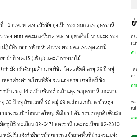
ข
ันที่ 10 ก.พ. พ.ต.อ.ธวัชชัย ถุงเป้า รอง ผบก.ภ.จ.อุดรธานี
ูขาว รอง ผกก.สส.สภ.ศรีธาตุ พ.ต.ท.ยุทธศิลป์ นามแสง รอง
กร
หน้
ปฏิบัติราชการหัวหน้าตำรวจ ศอ.ปส.ภ.จว.อุดรธานี
ทำร
ทั่ว
ษาป่าที่ อด.15 (เพ็ญ) และตำรวจป่าไม้
กำลัง เข้าจับกุมตัว นายพิชิต โคตรหัสดี อายุ 29 ปี อยู่
“พ
คร
 ต.เหล่าต่างคำ อ.โพนพิสัย จ.หนองคาย นายสิทธิ์ ชิง
โคร
การ
าวบ้าน หมู่ 14 ต.บ้านจันทร์ อ.บ้านดุง จ.อุดรธานี และนาย
 33 ปี อยู่บ้านเลขที่ 96 หมู่ 69 ต.ถ่อนนาลับ อ.บ้านดุง
พ่อ
ในโ
งกลางรถแบ็กโฮขนาดใหญ่ สีเขียว 1 คัน รถบรรทุกดินสิบล้อ
มีค
อา
้อมิตซูบิชิ ทะเบียน 82-6471 อุดรธานี และทะเบียน 82-2310
 หลังรับแจ้งว่ามีชาวบ้านบุกรุกแผ้วถางพื้นที่ป่าสงวนแห่ง