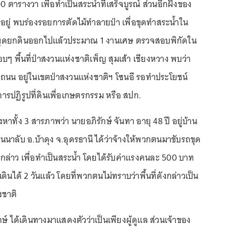
100 ตารางวา เพื่อทำเป็นสระน้ำที่เสร็จบูรณ์ ส่วนอีกฝั่งของ
ยู่ พบร่องรอยการตัดไม้ทำลายป่า เพื่อขุดทำสระน้ำใน
มีการขุดยกดินออกไปแล้วประมาณ 1 งานเศษ ตรวจสอบพิกัดใน
 พื้นที่ป่าสงวนแห่งชาติเพ็ญ สุมเส้า เชียงหวาง พบว่า
งฝั่งถนน อยู่ในเขตป่าสงวนแห่งชาติฯ โซนอี รอทำประโยชน์
ารปฏิรูปที่ดินเพื่อเกษตรกรรม หรือ สปก.
าทั้ง 3 สารภาพว่า นายอภิรักษ์ จันทา อายุ 48 ปี อยู่บ้าน
ถ่อนนาลับ อ.บ้าดุง จ.อุดรธานี ได้ว่าจ้างให้พวกตนมาขับรถขุด
ังกล่าว เพื่อทำเป็นสระน้ำ โดยได้รับค่าแรงคนละ 500 บาท
ขนดินได้ 2 วันแล้ว โดยที่พวกตนไม่ทราบว่าพื้นที่ดังกล่าวเป็น
งชาติ
ษ์ ได้เดินทางมาแสดงตัวว่าเป็นเพียงผู้ดูแล ส่วนเจ้าของ