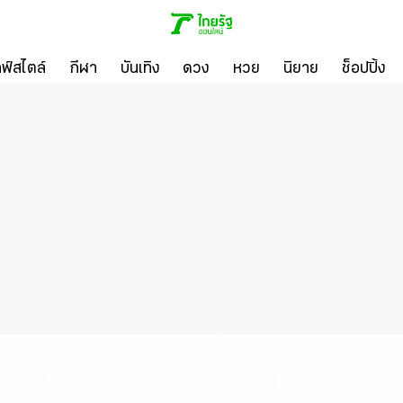
ลฟ์สไตล์
กีฬา
บันเทิง
ดวง
หวย
นิยาย
ช็อปปิ้ง