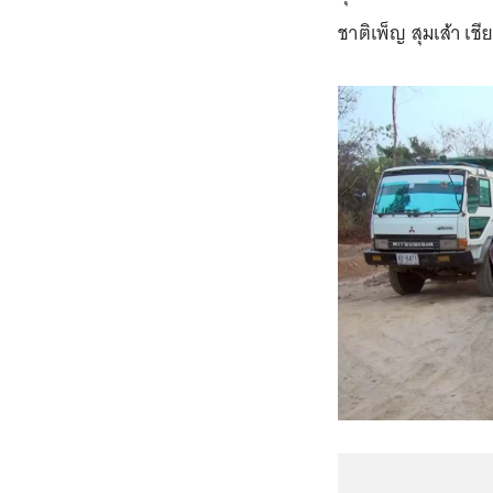
ชาติเพ็ญ สุมเส้า เช