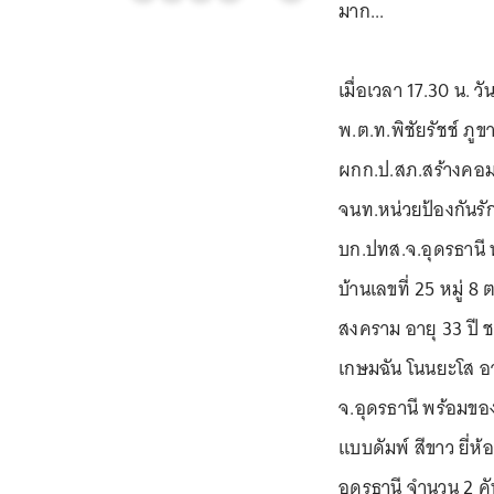
มาก...
เมื่อเวลา 17.30 น. ว
พ.ต.ท.พิชัยรัชช์ ภ
ผกก.ป.สภ.สร้างคอม 
จนท.หน่วยป้องกันรัก
บก.ปทส.จ.อุดรธานี นำ
บ้านเลขที่ 25 หมู่ 8
สงคราม อายุ 33 ปี ช
เกษมฉัน โนนยะโส อายุ
จ.อุดรธานี พร้อมขอ
แบบดัมพ์ สีขาว ยี่ห
อุดรธานี จำนวน 2 คัน