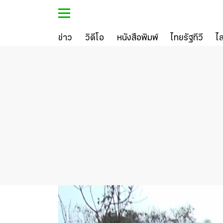
ข่าว
วิดีโอ
หนังสือพิมพ์
ไทยรัฐทีวี
ไ