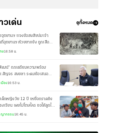
่าวเด่น
ดูทั้งหมด
มอุทยานฯ แจงข้อสงสัยปมเจ้า
าที่อุทยานฯ ห้วยขาแข้ง ถูกเสือ
้ายเสียชีวิต
ไทย
16:58 น.
ิพัฒน์” ถกเตรียมความพร้อม
ม.สัญจร สงขลา ระดมข้อเสนอ
งการ 5 จังหวัดใต้
เมือง
16:53 น.
เด็กหญิงวัย 12 ปี เหยื่อกราดยิง
รงเรียน เผยไม่โทษใคร ขอให้ลูกไป
วามสุข
ชญากรรม
16:45 น.