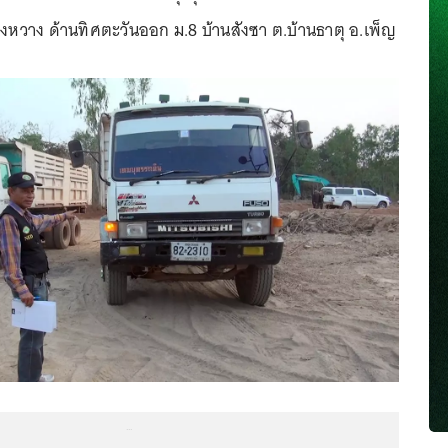
ียงหวาง ด้านทิศตะวันออก ม.8 บ้านสังซา ต.บ้านธาตุ อ.เพ็ญ
...