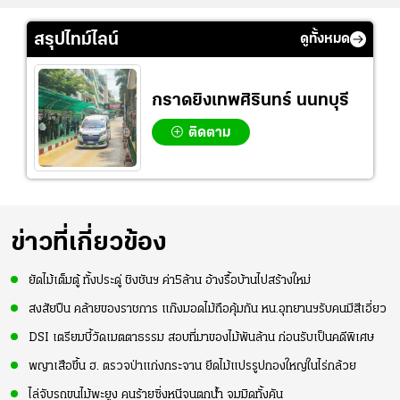
สรุปไทม์ไลน์
ดูทั้งหมด
กราดยิงเทพศิรินทร์ นนทบุรี
ติดตาม
ข่าวที่เกี่ยวข้อง
ยัดไม้เต็มตู้ ทั้งประดู่ ชิงชันฯ ค่า5ล้าน อ้างรื้อบ้านไปสร้างใหม่
สงสัยปืน คล้ายของราชการ แก๊งมอดไม้ถือคุ้มกัน หน.อุทยานฯรับคนมีสีเอี่ยว
DSI เตรียมบี้วัดเมตตาธรรม สอบที่มาของไม้พันล้าน ก่อนรับเป็นคดีพิเศษ
พญาเสือขึ้น ฮ. ตรวจป่าแก่งกระจาน ยึดไม้แปรรูปกองใหญ่ในไร่กล้วย
ไล่จับรถขนไม้พะยูง คนร้ายซิ่งหนีจนตกน้ำ จมมิดทั้งคัน