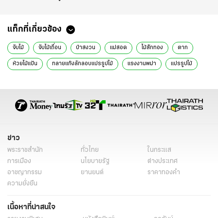
แท็กที่เกี่ยวข้อง
จับไม้
จับไม้เถื่อน
ป่าสงวน
แม่สอด
ไม้สักทอง
ตาก
ห้วยไม้แป้น
ทลายแก๊งลักลอบแปรรูปไม้
แรงงานพม่า
แปรรูปไม้
ข่าว
ข่าวภูมิภาค
ไทยรัฐออนไลน์
ข่าว
พระราชสำนัก
ทั่วไทย
ในกระแส
การเมือง
นโยบายรัฐ
ต่างประเทศ
อาชญากรรม
ยานยนต์
ราคาทองคำ
ความยั่งยืน
เนื้อหาที่น่าสนใจ