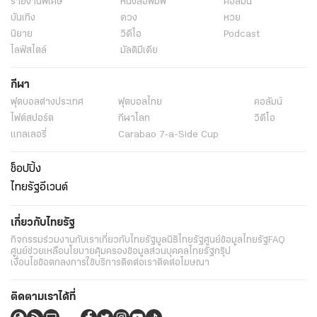
รายงานพิเศษ
หนังสือพิมพ์
คอลัมน์
บันเทิง
ดวง
หวย
นิยาย
วิดีโอ
Podcast
ไลฟ์สไตล์
มัลติมีเดีย
กีฬา
ฟุตบอลต่่างประเทศ
ฟุตบอลไทย
คอลัมน์
ไฟต์สปอร์ต
กีฬาโลก
วิดีโอ
แกลเลอรี่
Carabao 7-a-Side Cup
ช็อปปิ้ง
ไทยรัฐอีเวนต์
เกี่ยวกับไทยรัฐ
กิจกรรม
ร่วมงานกับเรา
เกี่ยวกับไทยรัฐ
มูลนิธิไทยรัฐ
ศูนย์ข้อมูลไทยรัฐ
FAQ
ศูนย์ช่วยเหลือ
นโยบายคุ้มครองข้อมูลส่วนบุคคลไทยรัฐกรุ๊ป
เงื่อนไขข้อตกลงการใช้บริการ
ติดต่อเรา
ติดต่อโฆษณา
ติดตามเราได้ที่