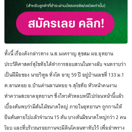
ทั้งนี้ เรื่องดังกล่าวทาง น.ส.นงคราญ สุขสม ผอ.อุทยาน
ประวัติศาสตร์สุโขทัยได้ทำการสอบสวนในทางลับ จนทราบว่า
เป็นฝีมือของ นายวิทูล ทั่งโต อายุ 59 ปี อยู่บ้านเลขที่ 133 ม.1
ต.ลานหอย อ.บ้านด่านลานหอย จ.สุโขทัย หัวหน้าคนงาน
ทำความสะอาดอุทยานฯ ซึ่งไหวตัวหลบหนีไปก่อนหน้านี้แล้ว
เบื้องต้นพบว่ามีต้นไม้ขนาดใหญ่ ภายในอุทยานฯ ถูกกานให้
ยืนต้นตายไปแล้วจำนวน 15 ต้น บางต้นมีขนาดใหญ่กว่า 2 คน
โอบ และที่บริเวณรอยกานจะมีดินโคลนทาทับไว้ เพื่ออำพราง