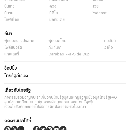
บันเทิง
ดวง
หวย
นิยาย
วิดีโอ
Podcast
ไลฟ์สไตล์
มัลติมีเดีย
กีฬา
ฟุตบอลต่่างประเทศ
ฟุตบอลไทย
คอลัมน์
ไฟต์สปอร์ต
กีฬาโลก
วิดีโอ
แกลเลอรี่
Carabao 7-a-Side Cup
ช็อปปิ้ง
ไทยรัฐอีเวนต์
เกี่ยวกับไทยรัฐ
กิจกรรม
ร่วมงานกับเรา
เกี่ยวกับไทยรัฐ
มูลนิธิไทยรัฐ
ศูนย์ข้อมูลไทยรัฐ
FAQ
ศูนย์ช่วยเหลือ
นโยบายคุ้มครองข้อมูลส่วนบุคคลไทยรัฐกรุ๊ป
เงื่อนไขข้อตกลงการใช้บริการ
ติดต่อเรา
ติดต่อโฆษณา
ติดตามเราได้ที่