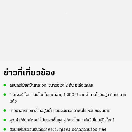
...
ข่าวที่เกี่ยวข้อง
ลอบตัดไม้สักป่าสาละวิน! ขนาดใหญ่ 2 ต้น เหลือแต่ตอ
"เมเจอร์ โอ๊ก" ต้นโอ๊กโบราณอายุ 1,200 ปี จากตำนานโรบินฮู้ด ยืนต้นตาย
แล้ว
ชาวนาอ่างทอง ตั้งท่อสูบน้ำ ช่วยต้นข้าวกว่าพันไร่ หวั่นยืนต้นตาย
คุณค่า 'จันทน์หอม' ไม้มงคลชั้นสูง สู่ 'พระโกศ' กษัตริย์ไทยผู้ยิ่งใหญ่
สวนผลไม้รอวันยืนต้นตาย เงาะ-ทุเรียน-มังคุดสุดทนร้อน-แล้ง