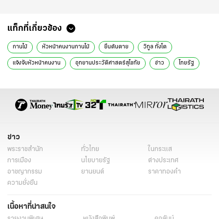
แท็กที่เกี่ยวข้อง
กานไม้
หัวหน้าคนงานกานไม้
ยืนต้นตาย
วิทูล ทั่งโต
แจ้งจับหัวหน้าคนงาน
อุทยานประวัติศาสตร์สุโขทัย
ข่าว
ไทยรัฐ
ข่าวภูมิภาค
ข่าวสังคม
ข่าว
พระราชสำนัก
ทั่วไทย
ในกระแส
การเมือง
นโยบายรัฐ
ต่างประเทศ
อาชญากรรม
ยานยนต์
ราคาทองคำ
ความยั่งยืน
เนื้อหาที่น่าสนใจ
รายงานพิเศษ
หนังสือพิมพ์
คอลัมน์