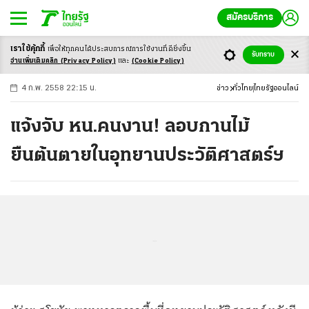
สมัครบริการ
เราใช้คุ้กกี้
เพื่อให้ทุกคนได้ประสบ
การณ์การใช้งานที่ดียิ่งขึ้น
+
ก
ก
-ก
รับทราบ
อ่านเพิ่มเติมคลิก
(Privacy Policy)
และ
(Cookie Policy)
4 ก.พ. 2558 22:15 น.
ข่าว
ทั่วไทย
ไทยรัฐออนไลน์
แจ้งจับ หน.คนงาน! ลอบกานไม้
ยืนต้นตายในอุทยานประวัติศาสตร์ฯ
...