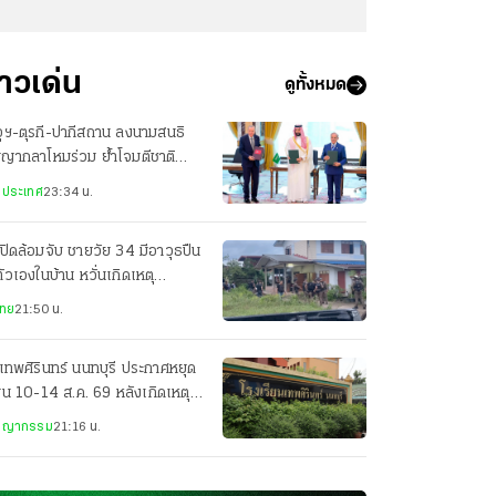
่าวเด่น
ดูทั้งหมด
ุฯ-ตุรกี-ปากีสถาน ลงนามสนธิ
ญญากลาโหมร่วม ย้ำโจมตีชาติ
ยวเท่ากับโจมตีทั้ง 3 ประเทศ
งประเทศ
23:34 น.
ปิดล้อมจับ ชายวัย 34 มีอาวุธปืน
ตัวเองในบ้าน หวั่นเกิดเหตุ
นตราย
ไทย
21:50 น.
เทพศิรินทร์ นนทบุรี ประกาศหยุด
ยน 10-14 ส.ค. 69 หลังเกิดเหตุก
ยิง
ชญากรรม
21:16 น.