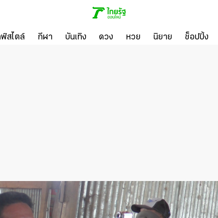
ลฟ์สไตล์
กีฬา
บันเทิง
ดวง
หวย
นิยาย
ช็อปปิ้ง