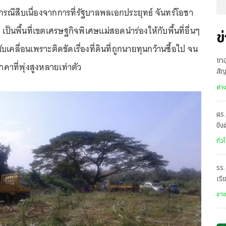
58 กรณีสืบเนื่องจากการที่รัฐบาลพลเอกประยุทธ์ จันทร์โอชา
เป็นพื้นที่เขตเศรษฐกิจพิเศษแม่สอดนำร่องให้กับพื้นที่อื่นๆ
ข
เคลื่อนเพราะติดขัดเรื่องที่ดินที่ถูกนายทุนกว้านซื้อไป จน
ซาอ
ราคาที่พุ่งสูงหลายเท่าตัว
สั
เดี
ต่า
ตร.
ขัง
อั
ทั่ว
รร.
เรี
ราด
อา