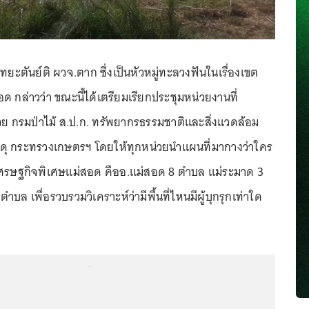
 หทยะตันย์ติ ผวจ.ตาก ซึ่งเป็นหัวหมู่ทะลวงฟันในเรื่องเขต
 กล่าวว่า ขณะนี้ได้เตรียมเรียกประชุมหน่วยงานที่
้วย กรมป่าไม้ ส.ป.ก. ทรัพยากรธรรมชาติและสิ่งแวดล้อม
ดุ กระทรวงเกษตรฯ โดยให้ทุกหน่วยนำแผนที่มากางว่าใคร
ขตเศรษฐกิจพิเศษแม่สอด คืออ.แม่สอด 8 ตำบล แม่ระมาด 3
ล เพื่อรวบรวมวิเคราะห์ว่ามีพื้นที่ไหนมีผู้บุกรุกเท่าใด
...