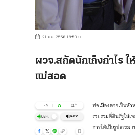
21 ม.ค. 2558 18:50 น.
ผวจ.สกัดนักเก็งกำไร ให้
แม่สอด
พ่อเมืองตากเป็นหัว
+
ก
ก
-ก
รวบรวมที่ดินรัฐให้เอ
ฟังข่าว
Light
การให้เป็นรูปธรรม เ