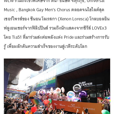
WLW รวมถึงโชว์พิเศษจาก ต้น- ธนษิต จตุรภุช, Universal
Music , Bangkok Gay Men’s Chorus ตลอดจน
ไฮไลต์
สุด
เซอร์ไพรส์ของ ซีนอน โลเรสกา (Xenon Loresca)
โกลบอลอิน
ฟลูเอนเซอร์
จากฟิลิปปินส์ รวมถึงนักแสดงจากซีรีส์ LOVEx3
โดย Tia51 ที่มาร่วมส่งต่อพลังแห่ง Pride และร่วมสร้างการรับ
รู้ เพื่อผลักดันความสำเร็จของงานสู่เวทีระดับโลก