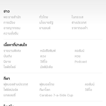
ข่าว
พระราชสำนัก
ทั่วไทย
ในกระแส
การเมือง
นโยบายรัฐ
ต่างประเทศ
อาชญากรรม
ยานยนต์
ราคาทองคำ
ความยั่งยืน
เนื้อหาที่น่าสนใจ
รายงานพิเศษ
หนังสือพิมพ์
คอลัมน์
บันเทิง
ดวง
หวย
นิยาย
วิดีโอ
Podcast
ไลฟ์สไตล์
มัลติมีเดีย
กีฬา
ฟุตบอลต่่างประเทศ
ฟุตบอลไทย
คอลัมน์
ไฟต์สปอร์ต
กีฬาโลก
วิดีโอ
แกลเลอรี่
Carabao 7-a-Side Cup