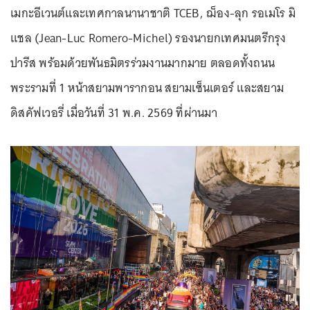
เมกะอีเวนต์
และ
เทศกาล
นานาชาติ TCEB, ฌ็อง-ลุก รอเมโร มิ
แชล (Jean-Luc Romero-Michel) รองนายกเทศมนตรีกรุง
ปารีส พร้อมด้วยพันธมิตรร่วมงานมากมาย ตลอดทั้งถนน
พระรามที่ 1 หน้าสยามพารากอน สยามเซ็นเตอร์ และสยาม
ดิสคัฟเวอรี่ เมื่อวันที่ 31 พ.ค. 2569 ที่ผ่านมา