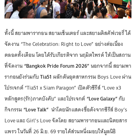
ทั้งนี้ สยามพารากอน สยามเซ็นเตอร์ และสยามดิสคัฟเวอรี่ ได้
จัดงาน “The Celebration: Right to Love” อย่างต่อเนื่อง
ตลอดทั้งเดือน โดยได้รับเกียรติจาก นฤมิตไพรด์ ให้เป็นสถาน
ที่จัดงาน
“Bangkok Pride Forum 2026”
นอกจากนี้ สยามพา
รากอนยังร่วมกับ
Tia51
ผลักดันอุตสาหกรรม Boys Love ผ่าน
โปรเจกต์ “Tia51 x Siam Paragon” เปิดตัวซีรีส์ “Love x3
หลักสูตร(รัก)ภาคบังคับ” และโปรเจกต์
“Love Galaxy”
กับ
กิจกรรม
“Love Talk”
นำโดยนักแสดงชื่อดังจากซีรีส์ Boy’s
Love และ Girl’s Love จัดโดย สยามพารากอนและนิตยสาร
แพรว ในวันที่ 26 มิ.ย. 69 รายได้ส่วนหนึ่งมอบให้มูลนิธิ