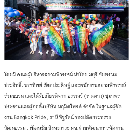
โดยมี คณะผู้บริหารสยามพิวรรธน์ นำโดย มยุรี ชัยพรหม
ประสิทธิ์, นราทิพย์ รัตตประดิษฐ์ และพนักงานสยามพิวรรธน์
ร่วมขบวน และได้รับเกียรติจาก อรรณว์ (วาดดาว) ชุมาพร
ประธานและผู้ก่อตั้งบริษัท นฤมิตไพรด์ จำกัด ในฐานะผู้จัด
งาน Bangkok Pride , รานี อิฐรัตน์ รองปลัดกระทรวง
วัฒนธรรม , พัฒนชัย สิงหะวาระ ผอ.ฝ่ายพัฒนาการจัดงาน