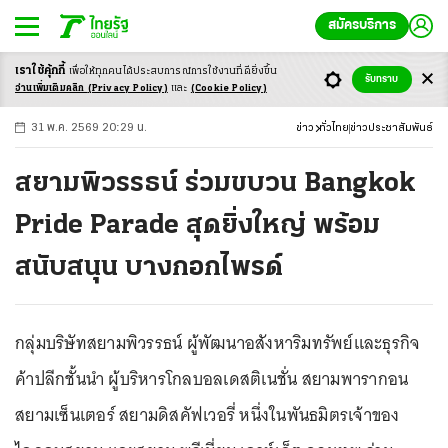
สมัครบริการ
เราใช้คุ้กกี้
เพื่อให้ทุกคนได้ประสบ
การณ์การใช้งานที่ดียิ่งขึ้น
+
ก
ก
-ก
รับทราบ
อ่านเพิ่มเติมคลิก
(Privacy Policy)
และ
(Cookie Policy)
31 พ.ค. 2569 20:29 น.
ข่าว
ทั่วไทย
ข่าวประชาสัมพันธ์
สยามพิวรรธน์ ร่วมขบวน Bangkok
Pride Parade สุดยิ่งใหญ่ พร้อม
สนับสนุน บางกอกไพรด์
กลุ่มบริษัทสยามพิวรรธน์ ผู้พัฒนาอสังหาริมทรัพย์และธุรกิจ
ค้าปลีกชั้นนำ ผู้บริหารโกลบอลเดสติเนชั่น สยามพารากอน
สยามเซ็นเตอร์ สยามดิสคัฟเวอรี่ หนึ่งในพันธมิตรเจ้าของ