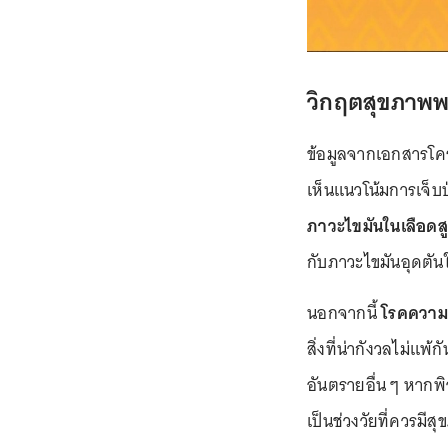
วิกฤตสุขภาพพระ
ข้อมูลจากเอกสารโค
เห็นแนวโน้มการเจ็บป
ภาวะไขมันในเลือดสู
กับภาวะไขมันอุดตันใ
นอกจากนี้
โรคความด
สิ่งที่น่ากังวลไม่แพ้ก
อันตรายอื่น ๆ หากพ
เป็นช่วงวัยที่ควรมีส