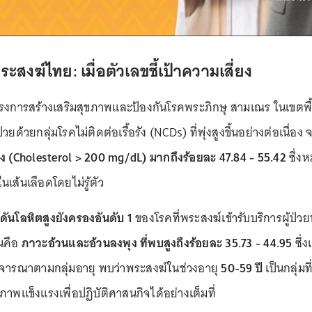
สงฆ์ไทย: เมื่อตัวเลขชี้เป้าความเสี่ยง
รงการสร้างเสริมสุขภาพและป้องกันโรคพระภิกษุ สามเณร ในเขตพื
่วยด้วยกลุ่มโรคไม่ติดต่อเรื้อรัง (NCDs) ที่พุ่งสูงขึ้นอย่างต่อเ
ง (Cholesterol > 200 mg/dL) มากถึงร้อยละ 47.84 - 55.42
ซึ่งห
นเส้นเลือดโดยไม่รู้ตัว
ันโลหิตสูงยังครองอันดับ 1
ของโรคที่พระสงฆ์เข้ารับบริการผู้ป่ว
ันคือ
ภาวะอ้วนและอ้วนลงพุง ที่พบสูงถึงร้อยละ 35.73 - 44.95
ซึ่ง
ิจารณาตามกลุ่มอายุ พบว่าพระสงฆ์ในช่วงอายุ
50-59 ปี
เป็นกลุ่มท
ุขภาพแข็งแรงเพื่อปฏิบัติศาสนกิจได้อย่างเต็มที่