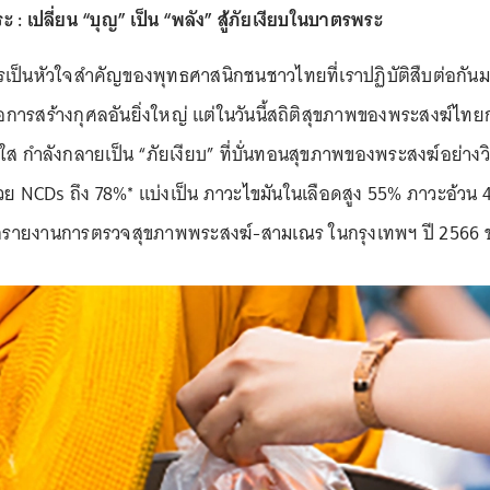
: เปลี่ยน “บุญ” เป็น “พลัง” สู้ภัยเงียบในบาตรพระ
ป็นหัวใจสำคัญของพุทธศาสนิกชนชาวไทยที่เราปฏิบัติสืบต่อกันมา
คือการสร้างกุศลอันยิ่งใหญ่ แต่ในวันนี้สถิติสุขภาพของพระสงฆ์ไทย
มใส กำลังกลายเป็น “ภัยเงียบ” ที่บั่นทอนสุขภาพของพระสงฆ์อย่าง
ป่วย NCDs ถึง 78%* แบ่งเป็น ภาวะไขมันในเลือดสูง 55% ภาวะอ้ว
จากรายงานการตรวจสุขภาพพระสงฆ์-สามเณร ในกรุงเทพฯ ปี 2566