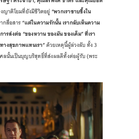
รษฐา ศิระฉายา, คุณสรพงศ์ ชาตรี และคุณยอด
งญาติโยมที่ยังมีชีวิตอยู่
“พวกเราซาบซึ้งใน
ากสื่อสาร
“แต่ในความรักนั้น เรากลับเห็นความ
็นการส่งต่อ “ของหวาน ของมัน ของเค็ม” ที่เรา
ภาระทางสุขภาพแทนเรา”
ด้วยเหตุนี้ผู้ล่วงลับ ทั้ง 3
ลนั้นเป็นบุญบริสุทธิ์ที่ส่งผลดีทั้งต่อผู้รับ (พระ