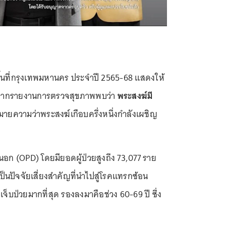
้นที่กรุงเทพมหานคร ประจำปี 2565-68 แสดงให้
นื่อง จากรายงานการตรวจสุขภาพพบว่า
พระสงฆ์มี
มายความว่าพระสงฆ์เกือบครึ่งหนึ่งกำลังเผชิญ
ยนอก (OPD) โดยมียอดผู้ป่วยสูงถึง 73,077 ราย
เป็นปัจจัยเสี่ยงสำคัญที่นำไปสู่โรคแทรกซ้อน
ี่เจ็บป่วยมากที่สุด รองลงมาคือช่วง 60-69 ปี ซึ่ง