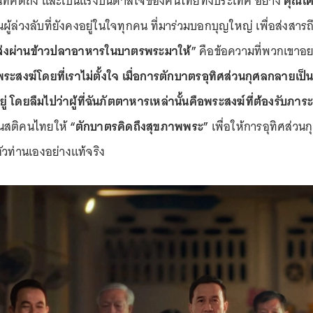
ก เป็นที่คิดถึง และเป็นแรงบันดาลใจของคนไทยทั้งประเทศ อย่าง
คุณเศ
ผู้ล่วงลับที่ยังคงอยู่ในใจทุกคน ที่มาร่วมบอกบุญใหญ่ เพื่อส่งสารถึ
นส่งผ่านข้าวปลาอาหารในบาตรพระมาให้”
คือข้อความที่พวกเขาอย
กับพระสงฆ์โดยที่เราไม่ตั้งใจ เมื่อการตักบาตรอุทิศส่วนกุศลกลายเป
ู่ โดยลืมไปว่าผู้ที่ฉันภัตตาหารเหล่านั้นคือพระสงฆ์ที่ต้องรับ
อนสติคนไทยให้
“ตักบาตรคิดถึงสุขภาพพระ”
เพื่อให้การอุทิศส่วนกุศ
ตัวท่านเองอย่างแท้จริง