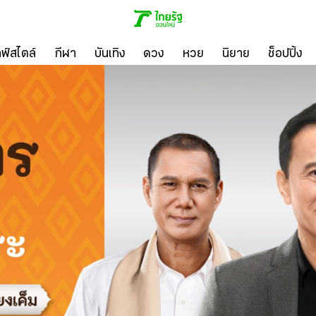
ลฟ์สไตล์
กีฬา
บันเทิง
ดวง
หวย
นิยาย
ช็อปปิ้ง