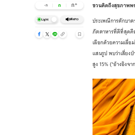
ชวนคิดถึงสุขภาพพระ 
+
ก
ก
-ก
ประเพณีการตักบาตรเ
ฟังข่าว
Light
ภัตตาหารที่ดีที่สุด
เลือกด้วยความเลื่อ
แสนรูป พบว่าเสี่ยง
สูง 15% (*อ้างอิง