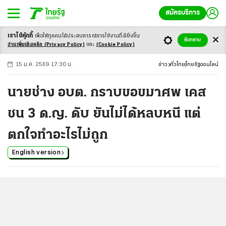
สมัครบริการ
เราใช้คุ้กกี้
เพื่อให้ทุกคนได้ประสบ
การณ์การใช้งานที่ดียิ่งขึ้น
+
ก
ก
-ก
รับทราบ
อ่านเพิ่มเติมคลิก
(Privacy Policy)
และ
(Cookie Policy)
15 ม.ค. 2569 17:30 น.
ข่าว
ทั่วไทย
ไทยรัฐออนไลน์
นายช่าง อบต. กราบขอขมาศพ เคส
ชน 3 ด.ญ. ดับ ยันไม่ได้หลบหนี แต่
ตกใจทำอะไรไม่ถูก
English version
...