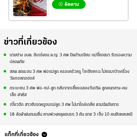
ติดตาม
ข่าวที่เกี่ยวข้อง
นายช่าง อบต. ขับเก๋งชน ด.ญ. 3 ศพ ปิดบ้านเงียบ แม่จี้ขอขมา รับรองความ
ปลอดภัย
สลด ตชด.ชน 3 ศพ พ่อแม่ลูก ครอบครัวครู โซเชียลแฉ ไม่ยอมเป่าเครื่อง
วัดแอลกอฮอล์
กระบะชน 3 ศพ พ่อ-แม่-ลูก กลับจากเลี้ยงฉลองวันเกิด ลูกคนกลาง-คน
เล็ก สาหัส
เบี้ยวอีก สาวขับรถหรูชนแม่ลูก 3 ศพ ไม่มาไกล่เกลี่ย ตามนัดอัยการ
18 ล้อฝ่าฝนถนนลื่น หางพ่วงหลุดชนรถ 3 คัน ตาย 3 เจ็บ 10 คนขับหลบหนี
แท็กที่เกี่ยวข้อง