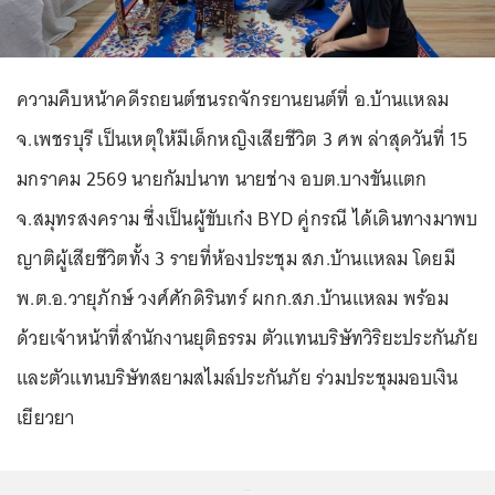
ความคืบหน้าคดีรถยนต์ชนรถจักรยานยนต์ที่ อ.บ้านแหลม
จ.เพชรบุรี เป็นเหตุให้มีเด็กหญิงเสียชีวิต 3 ศพ ล่าสุดวันที่ 15
มกราคม 2569 นายกัมปนาท นายช่าง อบต.บางขันแตก
จ.สมุทรสงคราม ซึ่งเป็นผู้ขับเก๋ง BYD คู่กรณี ได้เดินทางมาพบ
ญาติผู้เสียชีวิตทั้ง 3 รายที่ห้องประชุม สภ.บ้านแหลม โดยมี
พ.ต.อ.วายุภักษ์ วงศ์ศักดิรินทร์ ผกก.สภ.บ้านแหลม พร้อม
ด้วยเจ้าหน้าที่สำนักงานยุติธรรม ตัวแทนบริษัทวิริยะประกันภัย
และตัวแทนบริษัทสยามสไมล์ประกันภัย ร่วมประชุมมอบเงิน
เยียวยา
...