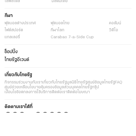
ไลฟ์สไตล์
มัลติมีเดีย
กีฬา
ฟุตบอลต่่างประเทศ
ฟุตบอลไทย
คอลัมน์
ไฟต์สปอร์ต
กีฬาโลก
วิดีโอ
แกลเลอรี่
Carabao 7-a-Side Cup
ช็อปปิ้ง
ไทยรัฐอีเวนต์
เกี่ยวกับไทยรัฐ
กิจกรรม
ร่วมงานกับเรา
เกี่ยวกับไทยรัฐ
มูลนิธิไทยรัฐ
ศูนย์ข้อมูลไทยรัฐ
FAQ
ศูนย์ช่วยเหลือ
นโยบายคุ้มครองข้อมูลส่วนบุคคลไทยรัฐกรุ๊ป
เงื่อนไขข้อตกลงการใช้บริการ
ติดต่อเรา
ติดต่อโฆษณา
ติดตามเราได้ที่
Application