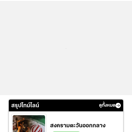
...
สรุปไทม์ไลน์
ดูทั้งหมด
สงครามตะวันออกกลาง