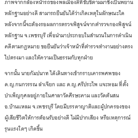
ภาพจากกล้องหน้ารถของพลเมืองดีที่ขับขี่ตามมาซึ่งเป็นพยาน
หลักฐานอย่างดี สามารถยืนยันได้ว่าเกิดเหตุในลักษณะใด
หลังจากนี้จะต้องรอผลการตรวจพิสูจน์จากตำรวจกองพิสูจน์
หลักฐาน จ.เพชรบุรี เพื่อนำมาประกอบในสำนวนในการดำเนิน
คดีตามกฎหมาย ขอยืนยันว่าเจ้าหน้าที่ตำรวจทำงานอย่างตรง
ไปตรงมา และให้ความเป็นธรรมกับทุกฝ่าย
จากนั้น นายกัมปนาท ได้เดินทางเข้ากราบเคารพศพของ
ด.ญ.กนกวรรณ ลำเจียก และ ด.ญ.ศรีประไพ แจะหอม ที่ตั้ง
บำเพ็ญกุศลอยู่ภายในศาลาวัดศีรษะคาม และวัดต้นสน
อ.บ้านแหลม จ.เพชรบุรี โดยมีบรรดาญาติและผู้ปกครองของ
ผู้เสียชีวิตให้การต้อนรับอย่างดี ไม่มีปากเสียง หรือเหตุการณ์
รุนแรงใดๆ เกิดขึ้น