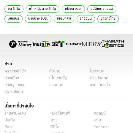
ชน 3 ศพ
เด็กหญิงตาย 3 ศพ
เก๋งชน จยย.
อุบัติเหตุรถยนต์
เพชรบุรี
นายช่าง อบต.
ขอขมาศพ
ข่าววันนี้
ข่าวทั่วไทย
นายช่าง อบต. ชนนักเรียน 3 ศพ
นายช่าง อบต. ชนดับ 3 ศพ
ข่าว
พระราชสำนัก
ทั่วไทย
ในกระแส
การเมือง
นโยบายรัฐ
ต่างประเทศ
อาชญากรรม
ยานยนต์
ราคาทองคำ
ความยั่งยืน
เนื้อหาที่น่าสนใจ
รายงานพิเศษ
หนังสือพิมพ์
คอลัมน์
บันเทิง
ดวง
หวย
นิยาย
วิดีโอ
Podcast