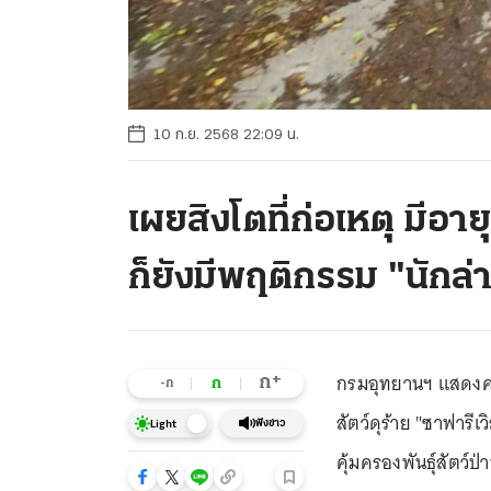
10 ก.ย. 2568 22:09 น.
เผยสิงโตที่ก่อเหตุ มีอาย
ก็ยังมีพฤติกรรม "นักล่
กรมอุทยานฯ แสดงความ
+
ก
ก
-ก
สัตว์ดุร้าย "ซาฟาร
ฟังข่าว
Light
คุ้มครองพันธุ์สัตว์ป่