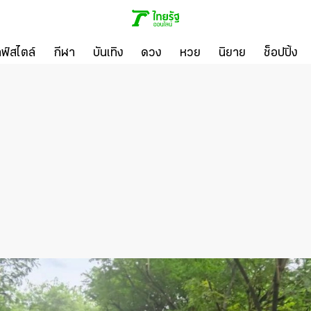
ลฟ์สไตล์
กีฬา
บันเทิง
ดวง
หวย
นิยาย
ช็อปปิ้ง