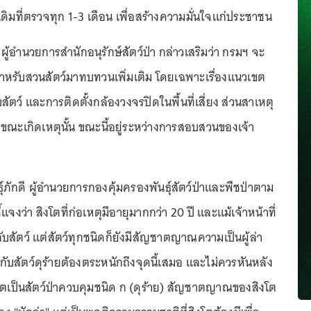
ดิมที่ตรวจทุก 1-3 เดือน เพื่อสร้างความมั่นใจแก่ประชาชน
 ผู้อำนวยการสำนักอนุรักษ์สัตว์ป่า กล่าวเสริมว่า กรมฯ จะ
หรับสวนสัตว์มาทบทวนเพิ่มเติม โดยเฉพาะเรื่องแนวเขต
ัตว์ และการติดตั้งกล้องวงจรปิดในพื้นที่เสี่ยง ส่วนสาเหตุ
รถขณะเกิดเหตุนั้น ขณะนี้อยู่ระหว่างการสอบสวนของเจ้า
ุ์ภักดี ผู้อำนวยการกองคุ้มครองพันธุ์สัตว์ป่าและพืชป่าตาม
แจงว่า สิงโตที่ก่อเหตุมีอายุมากกว่า 20 ปี และแม้เจ้าหน้าที่
ยกับสัตว์ แต่สัตว์ทุกชนิดก็ยังมีสัญชาตญาณความเป็นผู้ล่า
งานกับสัตว์ดุร้ายต้องตระหนักถึงจุดนี้เสมอ และไม่ควรหันหลัง
ิงโตเป็นสัตว์ป่าควบคุมชนิด ก (ดุร้าย) สัญชาตญาณของสิงโต