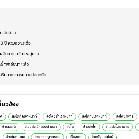
 เสียชีวิต
 3 ปี ตามความเชื่อ
ือดฉีกขาด อวัยวะอยู่ครบ
ี้ "พี่เจียน" แล้ว
 เร่งเสริมมาตรการความปลอดภัย
กี่ยวข้อง
ด์
สิงโตกัดเจ้าหน้าที่
สิงโตขย้ำเจ้าหน้าที่
สิงโตกินเจ้าหน้าที่
สิงโตซาฟารี
าฟารีเวิลด์
สวนสัตว์คลองสามวา
สิงโต
ข่าวสิงโต
ข่าวสิงโตซาฟารี
ข่าวในกระแส
ข่าวอาชญากรรม
เรื่องเด่น
ไทยรัฐออนไลน์