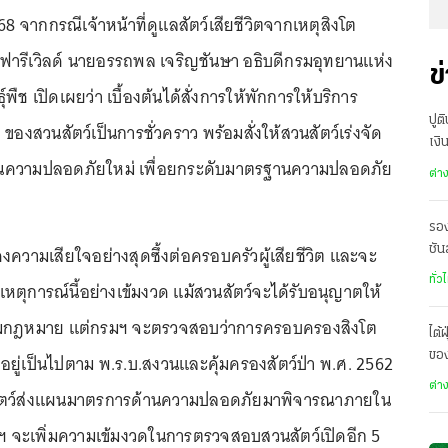
68 จากกรณีเจ้าหน้าที่ดูแลสัตว์เสียชีวิตจากเหตุสิงโต
ฟารีเวิลด์ นายอรรถพล เจริญชันษา อธิบดีกรมอุทยานแห่ง
ข
ุ์พืช เปิดเผยว่า เบื้องต้นได้สั่งการให้พักการให้บริการ
ปู
 ของสวนสัตว์เป็นการชั่วคราว พร้อมสั่งให้สวนสัตว์เร่งจัด
เงิ
ความปลอดภัยใหม่ เพื่อยกระดับมาตรฐานความปลอดภัย
ระบ
ต่า
รอง
วามเสียใจอย่างสุดซึ้งต่อครอบครัวผู้เสียชีวิต และจะ
ชัน
เสี
ทั่ว
ตุการณ์นี้อย่างเข้มงวด แม้สวนสัตว์จะได้รับอนุญาตให้
ตามกฎหมาย แต่กรมฯ จะตรวจสอบว่าการครอบครองสิงโต
ไต้
ของ
ออยู่เป็นไปตาม พ.ร.บ.สงวนและคุ้มครองสัตว์ป่า พ.ศ. 2562
เม
ต่า
นสัตว์ส่งแผนมาตรการด้านความปลอดภัยมาพิจารณาภายใน
มฯ จะเพิ่มความเข้มงวดในการตรวจสอบสวนสัตว์เปิดอีก 5