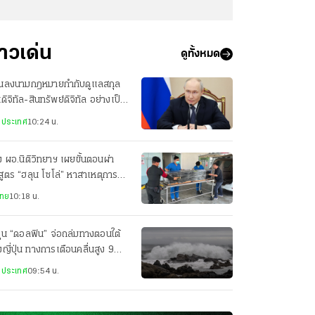
่าวเด่น
ดูทั้งหมด
ตินลงนามกฎหมายกำกับดูแลสกุล
นดิจิทัล-สินทรัพย์ดิจิทัล อย่างเป็น
บครั้งแรก
งประเทศ
10:24 น.
 ผอ.นิติวิทยาฯ เผยขั้นตอนผ่า
สูตร “ฮลุน โซโล่” หาสาเหตุการ
ยชีวิตอย่างละเอียด
ไทย
10:18 น.
ฝุ่น “ดอลฟิน” จ่อถล่มทางตอนใต้
ญี่ปุ่น ทางการเตือนคลื่นสูง 9
ตร
งประเทศ
09:54 น.