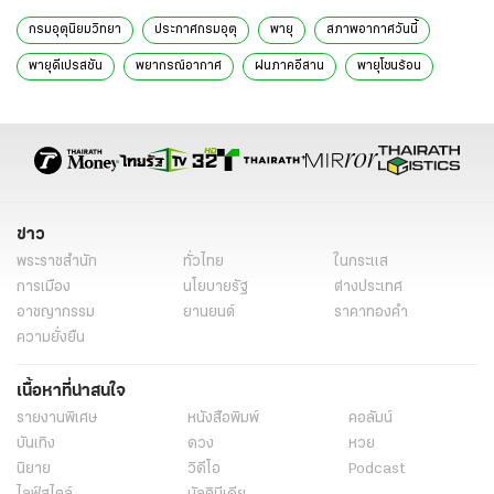
กรมอุตุนิยมวิทยา
ประกาศกรมอุตุ
พายุ
สภาพอากาศวันนี้
พายุดีเปรสชัน
พยากรณ์อากาศ
ฝนภาคอีสาน
พายุโซนร้อน
ประกาศพายุ
ข่าว
พระราชสำนัก
ทั่วไทย
ในกระแส
การเมือง
นโยบายรัฐ
ต่างประเทศ
อาชญากรรม
ยานยนต์
ราคาทองคำ
ความยั่งยืน
เนื้อหาที่น่าสนใจ
รายงานพิเศษ
หนังสือพิมพ์
คอลัมน์
บันเทิง
ดวง
หวย
นิยาย
วิดีโอ
Podcast