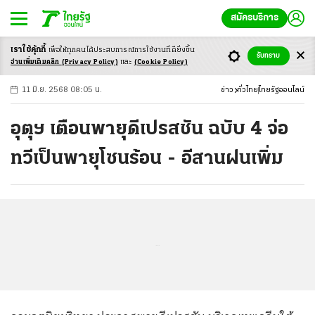
สมัครบริการ
เราใช้คุ้กกี้
เพื่อให้ทุกคนได้ประสบ
การณ์การใช้งานที่ดียิ่งขึ้น
+
ก
ก
-ก
รับทราบ
อ่านเพิ่มเติมคลิก
(Privacy Policy)
และ
(Cookie Policy)
11 มิ.ย. 2568 08:05 น.
ข่าว
ทั่วไทย
ไทยรัฐออนไลน์
อุตุฯ เตือนพายุดีเปรสชัน ฉบับ 4 จ่อ
ทวีเป็นพายุโซนร้อน - อีสานฝนเพิ่ม
...