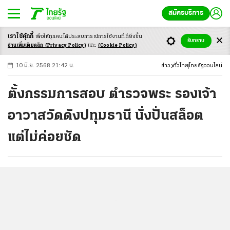
สมัครบริการ
เราใช้คุ้กกี้
เพื่อให้ทุกคนได้ประสบ
การณ์การใช้งานที่ดียิ่งขึ้น
+
ก
ก
-ก
รับทราบ
อ่านเพิ่มเติมคลิก
(Privacy Policy)
และ
(Cookie Policy)
10 มิ.ย. 2568 21:42 น.
ข่าว
ทั่วไทย
ไทยรัฐออนไลน์
ตั้งกรรมการสอบ ตำรวจพระ รองเจ้า
อาวาสวัดดังปทุมธานี นั่งปั่นสล็อต
แต่ไม่ค่อยชัด
...