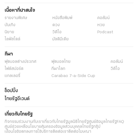
เนื้อหาที่น่าสนใจ
รายงานพิเศษ
หนังสือพิมพ์
คอลัมน์
บันเทิง
ดวง
หวย
นิยาย
วิดีโอ
Podcast
ไลฟ์สไตล์
มัลติมีเดีย
กีฬา
ฟุตบอลต่่างประเทศ
ฟุตบอลไทย
คอลัมน์
ไฟต์สปอร์ต
กีฬาโลก
วิดีโอ
แกลเลอรี่
Carabao 7-a-Side Cup
ช็อปปิ้ง
ไทยรัฐอีเวนต์
เกี่ยวกับไทยรัฐ
กิจกรรม
ร่วมงานกับเรา
เกี่ยวกับไทยรัฐ
มูลนิธิไทยรัฐ
ศูนย์ข้อมูลไทยรัฐ
FAQ
ศูนย์ช่วยเหลือ
นโยบายคุ้มครองข้อมูลส่วนบุคคลไทยรัฐกรุ๊ป
เงื่อนไขข้อตกลงการใช้บริการ
ติดต่อเรา
ติดต่อโฆษณา