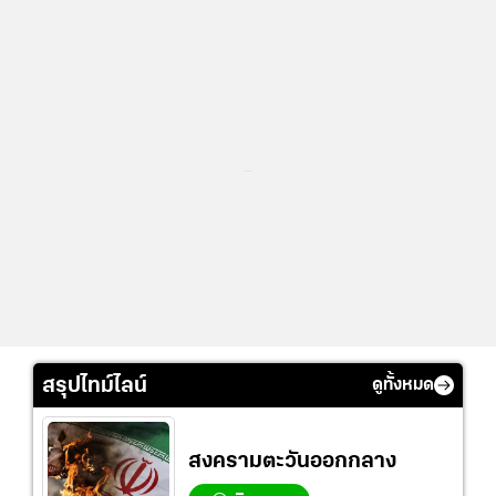
...
สรุปไทม์ไลน์
ดูทั้งหมด
สงครามตะวันออกกลาง