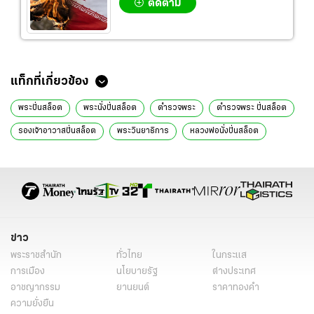
ติดตาม
แท็กที่เกี่ยวข้อง
พระปั่นสล็อต
พระนั่งปั่นสล็อต
ตำรวจพระ
ตำรวจพระ ปั่นสล็อต
รองเจ้าอาวาสปั่นสล็อต
พระวินยาธิการ
หลวงพ่อนั่งปั่นสล็อต
ปทุมธานี
ข่าวทั่วไป
ข่าว
พระราชสำนัก
ทั่วไทย
ในกระแส
การเมือง
นโยบายรัฐ
ต่างประเทศ
อาชญากรรม
ยานยนต์
ราคาทองคำ
ความยั่งยืน