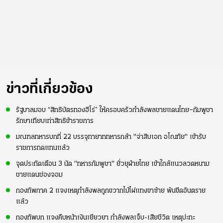
ข่าวที่เกี่ยวข้อง
รัฐบาลมอบ “สิทธิบัตรทองฮีโร่” ให้ครอบครัวกำลังพลชายแดนไทย–กัมพูชา
รักษาเทียบเท่าสิทธิข้าราชการ
มณฑลทหารบกที่ 22 บรรจุทายาททหารกล้า "จ่าสิบเอก อโณทัย" เข้ารับ
ราชการทดแทนแล้ว
จุดประทัดเตือน 3 นัด "ทหารกัมพูชา" ยั่วยุฝ่ายไทย เข้าใกล้แนวลวดหนาม
ชายแดนช่องจอม
กองทัพภาค 2 แจงเหตุกำลังพลถูกขวากไม้ไผ่แทงขาซ้าย พ้นขีดอันตราย
แล้ว
กองทัพบก แจงคืบหน้าเงินเยียวยา กำลังพลเจ็บ-เสียชีวิต เหตุปะทะ