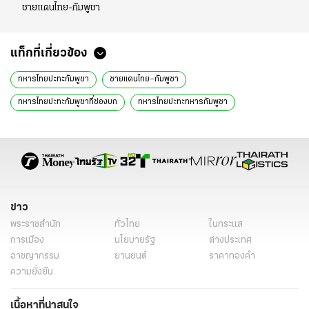
ชายแดนไทย-กัมพูชา
แท็กที่เกี่ยวข้อง
ทหารไทยปะทะกัมพูชา
ชายแดนไทย–กัมพูชา
ทหารไทยปะทะกัมพูชาที่ช่องบก
ทหารไทยปะทะทหารกัมพูชา
ชายแดนไทยกัมพูชา
ชายแดนช่องบก
ช่องบก
ช่องบกอุบลราชธานี
ทหารไทยกัมพูชาปะทะเดือด
ทหารไทยปะทะกัมพูชาล่าสุด
ทหารกัมพูชา
ทหารไทย
ข่าวทั่วไทย
กองทัพอากาศไทย
royal thai air force
ข่าว
พระราชสำนัก
ทั่วไทย
ในกระแส
การเมือง
นโยบายรัฐ
ต่างประเทศ
อาชญากรรม
ยานยนต์
ราคาทองคำ
ความยั่งยืน
เนื้อหาที่น่าสนใจ