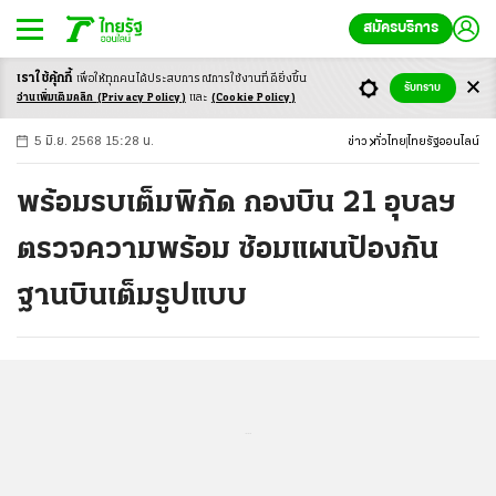
สมัครบริการ
เราใช้คุ้กกี้
เพื่อให้ทุกคนได้ประสบ
การณ์การใช้งานที่ดียิ่งขึ้น
+
ก
ก
-ก
รับทราบ
อ่านเพิ่มเติมคลิก
(Privacy Policy)
และ
(Cookie Policy)
5 มิ.ย. 2568 15:28 น.
ข่าว
ทั่วไทย
ไทยรัฐออนไลน์
พร้อมรบเต็มพิกัด กองบิน 21 อุบลฯ
ตรวจความพร้อม ซ้อมแผนป้องกัน
ฐานบินเต็มรูปแบบ
...