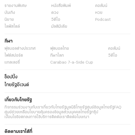
รายงานพิเศษ
หนังสือพิมพ์
คอลัมน์
บันเทิง
ดวง
หวย
นิยาย
วิดีโอ
Podcast
ไลฟ์สไตล์
มัลติมีเดีย
กีฬา
ฟุตบอลต่่างประเทศ
ฟุตบอลไทย
คอลัมน์
ไฟต์สปอร์ต
กีฬาโลก
วิดีโอ
แกลเลอรี่
Carabao 7-a-Side Cup
ช็อปปิ้ง
ไทยรัฐอีเวนต์
เกี่ยวกับไทยรัฐ
กิจกรรม
ร่วมงานกับเรา
เกี่ยวกับไทยรัฐ
มูลนิธิไทยรัฐ
ศูนย์ข้อมูลไทยรัฐ
FAQ
ศูนย์ช่วยเหลือ
นโยบายคุ้มครองข้อมูลส่วนบุคคลไทยรัฐกรุ๊ป
เงื่อนไขข้อตกลงการใช้บริการ
ติดต่อเรา
ติดต่อโฆษณา
ติดตามเราได้ที่