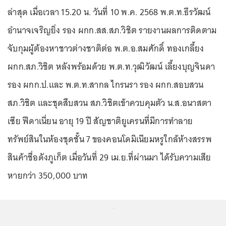
ล่าสุด เมื่อเวลา 15.20 น. วันที่ 10 พ.ค. 2568 พ.ต.ท.ธีรวัฒน์
อำนาจเจริญยิ่ง รอง ผกก.สส.สภ.วิชิต รายงานผลการติดตาม
จับกุมผู้ต้องหาชาวต่างชาติต่อ พ.ต.อ.สมศักดิ์ ทองเกลี้ยง
ผกก.สภ.วิชิต หลังพร้อมด้วย พ.ต.ท.วุฒิวัฒน์ เลี้ยงบุญจินดา
รอง ผกก.ป.และ พ.ต.ท.สากล ไกรนรา รอง ผกก.สอบสวน
สภ.วิชิต และชุดสืบสวน สภ.วิชิตเข้าควบคุมตัว น.ส.อนาสตา
เซีย ฟีดาเนี่ยน อายุ 19 ปี สัญชาติยูเครนที่มีการทำลาย
ทรัพย์สินในห้องชุดชั้น 7 ของคอนโดมิเนียมหรูใกล้ห้างสรรพ
สินค้าชื่อดังภูเก็ต เมื่อวันที่ 29 เม.ย.ที่ผ่านมา ได้รับความเสีย
หายกว่า 350,000 บาท
...