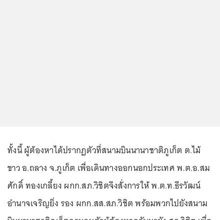
ทั้งนี้ ผู้ต้องหาได้ปรากฏตัวที่สนามบินนานาชาติภูเก็ต ต.ไม้
ขาว อ.ถลาง จ.ภูเก็ต เพื่อเดินทางออกนอกประเทศ พ.ต.อ.สม
ศักดิ์ ทองเกลี้ยง ผกก.สภ.วิชิตจึงสั่งการให้ พ.ต.ท.ธีรวัฒน์
อำนาจเจริญยิ่ง รอง ผกก.สส.สภ.วิชิต พร้อมพวกไปยังสนาม