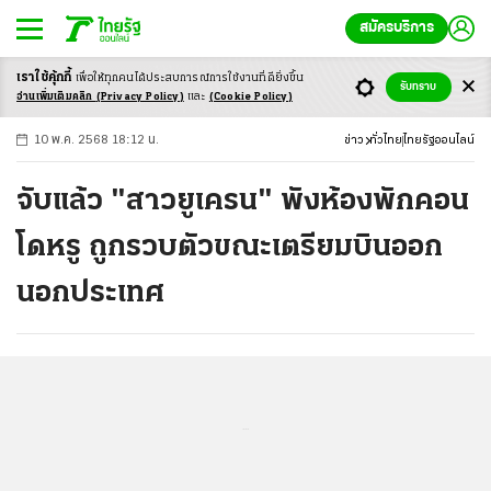
สมัครบริการ
เราใช้คุ้กกี้
เพื่อให้ทุกคนได้ประสบ
การณ์การใช้งานที่ดียิ่งขึ้น
+
ก
ก
-ก
รับทราบ
อ่านเพิ่มเติมคลิก
(Privacy Policy)
และ
(Cookie Policy)
10 พ.ค. 2568 18:12 น.
ข่าว
ทั่วไทย
ไทยรัฐออนไลน์
จับแล้ว "สาวยูเครน" พังห้องพักคอน
โดหรู ถูกรวบตัวขณะเตรียมบินออก
นอกประเทศ
...