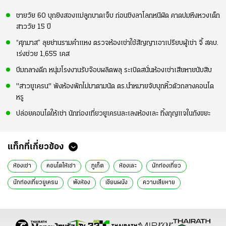
ชายวัย 60 บุกยิงสองแม่ลูกบาดเจ็บ ก่อนชิงลาโลกหนีผิด คาดปมหึงหวงเด็ก
สาววัย 15 ปี
“ศุภมาส” ลุยย่านรามคำแหง ตรวจห้องเช่าใช้สัญญาเอาเปรียบผู้เช่า จี้ สคบ.
เร่งช่วย 1,655 เคส
บึมกลางดึก หนุ่มโรงงานรับจ๊อบผลิตพลุ ระเบิดสนั่นห้องเช่าเสียหายนับสิบ
"สาวยูเครน" พังห้องพักไม่มาตามนัด ตร.นำหมายจับบุกหิ้วตัวกลางคอนโด
หรู
ปล่อยคอนโดให้เช่า นักท่องเที่ยวยูเครนละเลงห้องเละ ทิ้งกุญแจในถังขยะ
แท็กที่เกี่ยวข้อง
ห้องเช่า
คอนโดให้เช่า
ภูเก็ต
ห้องเละ
นักท่องเที่ยว
นักท่องเที่ยวยูเครน
พังห้อง
เขียนผนัง
ความเสียหาย
ข่าววันนี้
ข่าวทั่วไทย
สาวยูเครน
จับแล้ว
ข่าวภูเก็ต