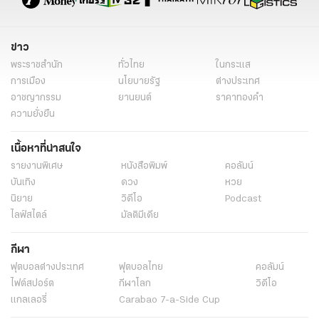
ข่าว
พระราชสำนัก
ทั่วไทย
ในกระแส
การเมือง
นโยบายรัฐ
ต่างประเทศ
อาชญากรรม
ยานยนต์
ราคาทองคำ
ความยั่งยืน
เนื้อหาที่น่าสนใจ
รายงานพิเศษ
หนังสือพิมพ์
คอลัมน์
บันเทิง
ดวง
หวย
นิยาย
วิดีโอ
Podcast
ไลฟ์สไตล์
มัลติมีเดีย
กีฬา
ฟุตบอลต่่างประเทศ
ฟุตบอลไทย
คอลัมน์
ไฟต์สปอร์ต
กีฬาโลก
วิดีโอ
แกลเลอรี่
Carabao 7-a-Side Cup