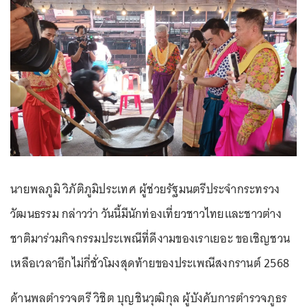
นายพลภูมิ วิภัติภูมิประเทศ ผู้ช่วยรัฐมนตรีประจำกระทรวง
วัฒนธรรม กล่าวว่า วันนี้มีนักท่องเที่ยวชาวไทยและชาวต่าง
ชาติมาร่วมกิจกรรมประเพณีที่ดีงามของเราเยอะ ขอเชิญชวน
เหลือเวลาอีกไม่กี่ชั่วโมงสุดท้ายของประเพณีสงกรานต์ 2568
ด้านพลตำรวจตรี วิชิต บุญชินวุฒิกุล ผู้บังคับการตำรวจภูธร