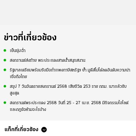
ข่าวที่เกี่ยวข้อง
เย็นชุ่มฉ่ำ
สงกรานต์ส่งท้าย พระประแดงสาดนํ้าสนุกสนาน
รัฐบาลเตรียมพร้อมรับมือกำแพงภาษีสหรัฐฯ ย้ำ มูดีส์ไม่ได้ลดอันดับความน่า
เชื่อถือไทย
สรุป 7 วันอันตรายสงกรานต์ 2568 เสียชีวิต 253 ราย กทม. เมาแล้วขับ
สูงสุด
สงกรานต์พระประแดง 2568 วันที่ 25 - 27 เม.ย. 2568 มีกิจกรรมไฮไลต์
และกฎข้อห้ามอะไรบ้าง
แท็กที่เกี่ยวข้อง