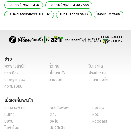
สงกรานต์ พระประแดง
สงกรานต์พระประแดง 2568
ประเพณีสงกรานต์พระประแดง
สมุทรปราการ 2568
สงกรานต์ 2568
ขบวนแห่สงกรานต์
พระประแดง
สมุทรปราการ
ข่าว
พระราชสำนัก
ทั่วไทย
ในกระแส
การเมือง
นโยบายรัฐ
ต่างประเทศ
อาชญากรรม
ยานยนต์
ราคาทองคำ
ความยั่งยืน
เนื้อหาที่น่าสนใจ
รายงานพิเศษ
หนังสือพิมพ์
คอลัมน์
บันเทิง
ดวง
หวย
นิยาย
วิดีโอ
Podcast
ไลฟ์สไตล์
มัลติมีเดีย