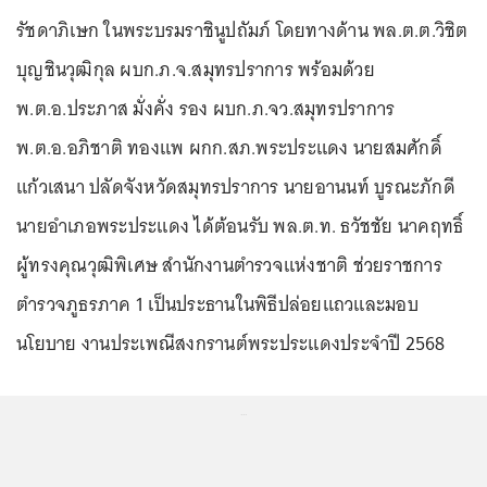
รัชดาภิเษก ในพระบรมราชินูปถัมภ์ โดยทางด้าน พล.ต.ต.วิชิต
บุญชินวุฒิกุล ผบก.ภ.จ.สมุทรปราการ พร้อมด้วย
พ.ต.อ.ประภาส มั่งคั่ง รอง ผบก.ภ.จว.สมุทรปราการ
พ.ต.อ.อภิชาติ ทองแพ ผกก.สภ.พระประแดง นายสมศักดิ์
แก้วเสนา ปลัดจังหวัดสมุทรปราการ นายอานนท์ บูรณะภักดี
นายอำเภอพระประแดง ได้ต้อนรับ พล.ต.ท. ธวัชชัย นาคฤทธิ์
ผู้ทรงคุณวุฒิพิเศษ สำนักงานตำรวจแห่งชาติ ช่วยราชการ
ตำรวจภูธรภาค 1 เป็นประธานในพิธีปล่อยแถวและมอบ
นโยบาย งานประเพณีสงกรานต์พระประแดงประจำปี 2568
...