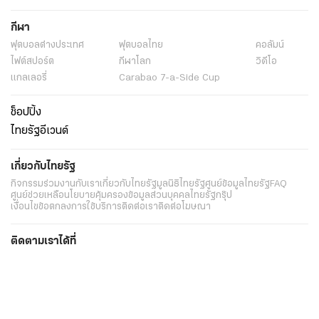
กีฬา
ฟุตบอลต่่างประเทศ
ฟุตบอลไทย
คอลัมน์
ไฟต์สปอร์ต
กีฬาโลก
วิดีโอ
แกลเลอรี่
Carabao 7-a-Side Cup
ช็อปปิ้ง
ไทยรัฐอีเวนต์
เกี่ยวกับไทยรัฐ
กิจกรรม
ร่วมงานกับเรา
เกี่ยวกับไทยรัฐ
มูลนิธิไทยรัฐ
ศูนย์ข้อมูลไทยรัฐ
FAQ
ศูนย์ช่วยเหลือ
นโยบายคุ้มครองข้อมูลส่วนบุคคลไทยรัฐกรุ๊ป
เงื่อนไขข้อตกลงการใช้บริการ
ติดต่อเรา
ติดต่อโฆษณา
ติดตามเราได้ที่
Application
My THAIRATH