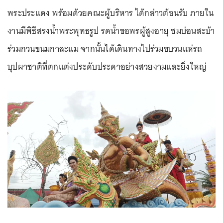
พระประแดง พร้อมด้วยคณะผู้บริหาร ได้กล่าวต้อนรับ ภายใน
งานมีพิธีสรงน้ำพระพุทธรูป รดน้ำขอพรผู้สูงอายุ ชมบ่อนสะบ้า
ร่วมกวนขนมกาละแม จากนั้นได้เดินทางไปร่วมขบวนแห่รถ
บุปผาชาติที่ตกแต่งประดับประดาอย่างสวยงามและยิ่งใหญ่